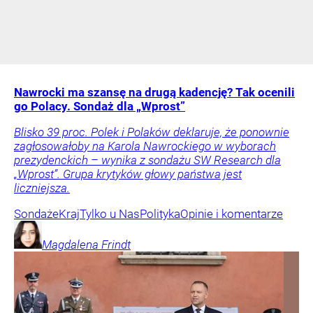
Nawrocki ma szansę na drugą kadencję? Tak ocenili
go Polacy. Sondaż dla „Wprost”
Blisko 39 proc. Polek i Polaków deklaruje, że ponownie
zagłosowałoby na Karola Nawrockiego w wyborach
prezydenckich – wynika z sondażu SW Research dla
„Wprost”. Grupa krytyków głowy państwa jest
liczniejsza.
Sondaże
Kraj
Tylko u Nas
Polityka
Opinie i komentarze
Magdalena
Frindt