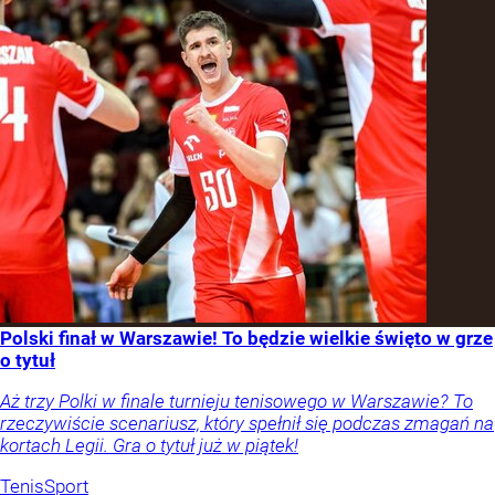
Polski finał w Warszawie! To będzie wielkie święto w grze
o tytuł
Aż trzy Polki w finale turnieju tenisowego w Warszawie? To
rzeczywiście scenariusz, który spełnił się podczas zmagań na
kortach Legii. Gra o tytuł już w piątek!
Tenis
Sport