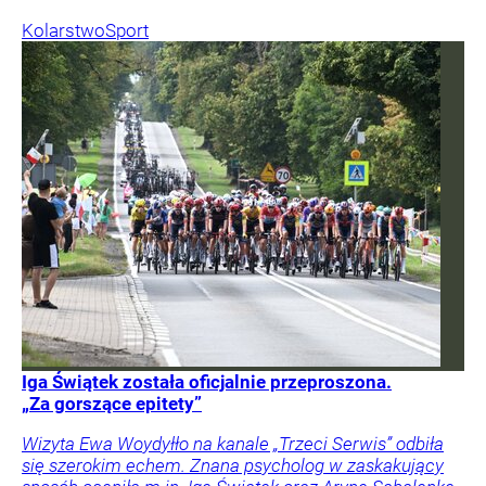
Kolarstwo
Sport
Iga Świątek została oficjalnie przeproszona.
„Za gorszące epitety”
Wizyta Ewa Woydyłło na kanale „Trzeci Serwis” odbiła
się szerokim echem. Znana psycholog w zaskakujący