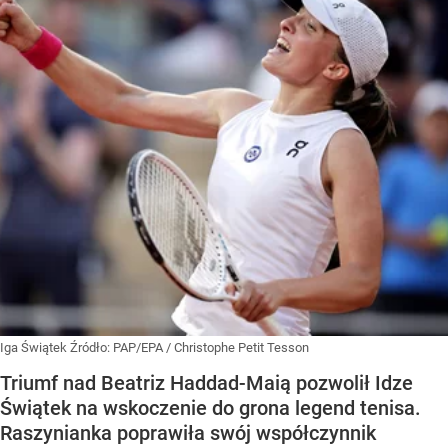
Iga Świątek
Źródło:
PAP/EPA
/
Christophe Petit Tesson
Triumf nad Beatriz Haddad-Maią pozwolił Idze
Świątek na wskoczenie do grona legend tenisa.
Raszynianka poprawiła swój współczynnik