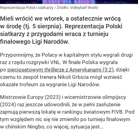
Reprezentacja Polski siatkarzy
/ Źródło:
Volleyball World
Mieli wrócić we wtorek, a ostatecznie wrócą
w środę (tj. 5 sierpnia). Reprezentacja Polski
siatkarzy z przygodami wraca z turnieju
finałowego Ligi Narodów.
Przypomnijmy, że Polacy w kapitalnym stylu wygrali drugi
raz z rzędu rozgrywki VNL. W finale Polska wygrała
po
pięciosetowym thrillerze z Amerykanami (3:2)
, dzięki
czemu to zespół trenera Nikoli Grbicia mógł wznieść
okazałe trofeum za wygranie Ligi Narodów.
Mistrzowie Europy (2023) i wicemistrzowie olimpijscy
(2024) raz jeszcze udowodnili, że w pełni zasłużenie
zajmują pierwszą lokatę w rankingu światowym FIVB. Pod
tym względem nic się nie zmieniło po turnieju finałowym
w chińskim Ningbo, co więcej, sytuacja jest...