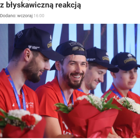
z błyskawiczną reakcją
Dodano:
wczoraj
16:00