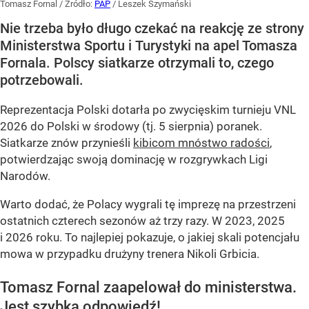
Tomasz Fornal
/ Źródło:
PAP
/
Leszek Szymański
Nie trzeba było długo czekać na reakcję ze strony
Ministerstwa Sportu i Turystyki na apel Tomasza
Fornala. Polscy siatkarze otrzymali to, czego
potrzebowali.
Reprezentacja Polski dotarła po zwycięskim turnieju VNL
2026 do Polski w środowy (tj. 5 sierpnia) poranek.
Siatkarze znów przynieśli
kibicom mnóstwo radości
,
potwierdzając swoją dominację w rozgrywkach Ligi
Narodów.
Warto dodać, że Polacy wygrali tę imprezę na przestrzeni
ostatnich czterech sezonów aż trzy razy. W 2023, 2025
i 2026 roku. To najlepiej pokazuje, o jakiej skali potencjału
mowa w przypadku drużyny trenera Nikoli Grbicia.
Tomasz Fornal zaapelował do ministerstwa.
Jest szybka odpowiedź!