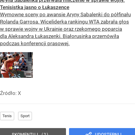
Tenisistka jasno o Łukaszence
Wymowne sceny po awansie Aryny Sabalenki do półfinału
Rolanda Garrosa. Wiceliderka rankingu WTA zabrała głos
w sprawie wojny w Ukrainie oraz rzekomego poparcia
dla Aleksandra Łukaszenki. Białorusinka przemówiła
podczas konferencji prasowej.
Źródło:
X
Tenis
Sport
SKOMENTUJ
UDOSTĘPNIJ
2