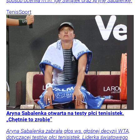
sposób oceniła m.in. Igę Świątek oraz Arynę Sabalenkę.
Tenis
Sport
Aryna Sabalenka otwarta na testy płci tenisistek.
„Chętnie to zrobię”
Aryna Sabalenka zabrała głos ws. głośnej decyzji WTA,
dotyczącej testów płci tenisistek. Liderka światowego