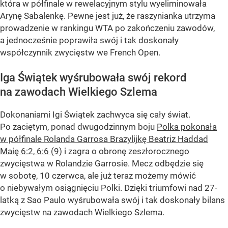
która w półfinale w rewelacyjnym stylu wyeliminowała
Arynę Sabalenkę. Pewne jest już, że raszynianka utrzyma
prowadzenie w rankingu WTA po zakończeniu zawodów,
a jednocześnie poprawiła swój i tak doskonały
współczynnik zwycięstw we French Open.
Iga Świątek wyśrubowała swój rekord
na zawodach Wielkiego Szlema
Dokonaniami Igi Świątek zachwyca się cały świat.
Po zaciętym, ponad dwugodzinnym boju
Polka pokonała
w półfinale Rolanda Garrosa Brazylijkę Beatriz Haddad
Maię 6:2, 6:6 (9)
i zagra o obronę zeszłorocznego
zwycięstwa w Rolandzie Garrosie. Mecz odbędzie się
w sobotę, 10 czerwca, ale już teraz możemy mówić
o niebywałym osiągnięciu Polki. Dzięki triumfowi nad 27-
latką z Sao Paulo wyśrubowała swój i tak doskonały bilans
zwycięstw na zawodach Wielkiego Szlema.