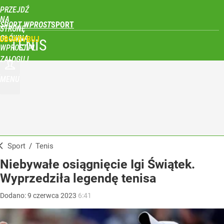
PRZEJDŹ
NA
SPORT WPROST
STRONĘ
GŁÓWNĄ
UBSKRYBUJ
TENIS
WPROST.PL
ZALOGUJ
MENU
Sport
/
Tenis
Niebywałe osiągnięcie Igi Świątek.
Wyprzedziła legendę tenisa
Dodano:
9
czerwca
2023
6:41