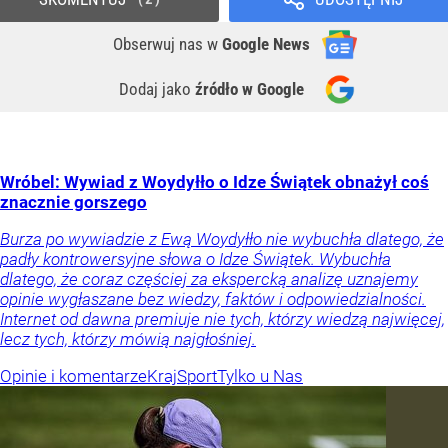
Obserwuj nas
w
Google News
Dodaj jako
źródło w Google
Wróbel: Wywiad z Woydyłło o Idze Świątek obnażył coś
znacznie gorszego
Burza po wywiadzie z Ewą Woydyłło nie wybuchła dlatego, że
padły kontrowersyjne słowa o Idze Świątek. Wybuchła
dlatego, że coraz częściej za ekspercką analizę uznajemy
opinie wygłaszane bez wiedzy, faktów i odpowiedzialności.
Internet od dawna premiuje nie tych, którzy wiedzą najwięcej,
lecz tych, którzy mówią najgłośniej.
Opinie i komentarze
Kraj
Sport
Tylko u Nas