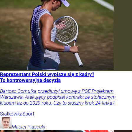
Reprezentant Polski wypisze się z kadry?
To kontrowersyjna decyzja
Bartosz Gomułka przedłużył umowę z PGE Projektem
Warszawa. Atakujący podpisał kontrakt ze stołecznym
klubem aż do 2029 roku. Czy to słuszny krok 24-latka?
Siatkówka
Sport
Maciej
Piasecki