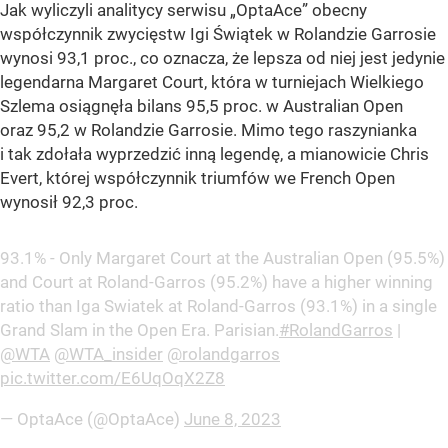
Jak wyliczyli analitycy serwisu „OptaAce” obecny
współczynnik zwycięstw Igi Świątek w Rolandzie Garrosie
wynosi 93,1 proc., co oznacza, że lepsza od niej jest jedynie
legendarna Margaret Court, która w turniejach Wielkiego
Szlema osiągnęła bilans 95,5 proc. w Australian Open
oraz 95,2 w Rolandzie Garrosie. Mimo tego raszynianka
i tak zdołała wyprzedzić inną legendę, a mianowicie Chris
Evert, której współczynnik triumfów we French Open
wynosił 92,3 proc.
93.1% - Only Margaret Court at the Australian Open (95.5%)
and Court at Roland-Garros (95.2%) have a higher winning
ratio than Iga Swiatek at Roland-Garros (93.1%) in a single
Grand Slam in the Open Era. Parisian.
#RolandGarros
|
@WTA
@WTA_insider
@rolandgarros
pic.twitter.com/E6UqOqX2Z8
— OptaAce (@OptaAce)
June 8, 2023