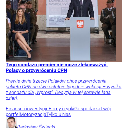
Tego sondażu premier nie może zlekceważyć.
Polacy o przywróceniu CPN
Prawie dwie trzecie Polaków chce przywrócenia
pakietu CPN na dwa ostatnie tygodnie wakacji – wynika
z sondażu dla „Wprost”. Decyzja w tej sprawie lada
dzień.
Finanse i inwestycje
Firmy i rynki
Gospodarka
Twój
portfel
Motoryzacja
Tylko u Nas
Radosław
Święcki