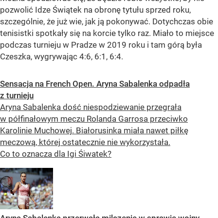
pozwolić Idze Świątek na obronę tytułu sprzed roku,
szczególnie, że już wie, jak ją pokonywać. Dotychczas obie
tenisistki spotkały się na korcie tylko raz. Miało to miejsce
podczas turnieju w Pradze w 2019 roku i tam górą była
Czeszka, wygrywając 4:6, 6:1, 6:4.
Sensacja na French Open. Aryna Sabalenka odpadła
z turnieju
Aryna Sabalenka dość niespodziewanie przegrała
w półfinałowym meczu Rolanda Garrosa przeciwko
Karolinie Muchowej. Białorusinka miała nawet piłkę
meczową, której ostatecznie nie wykorzystała.
Co to oznacza dla Igi Śiwatek?
Aryna Sabalenka przerwała milczenie w sprawie wojny.