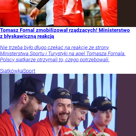
Tomasz Fornal zmobilizował rządzących! Ministerstwo
z błyskawiczną reakcją
Nie trzeba było długo czekać na reakcję ze strony
Ministerstwa Sportu i Turystyki na apel Tomasza Fornala.
Polscy siatkarze otrzymali to, czego potrzebowali.
Siatkówka
Sport