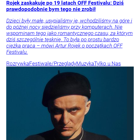
Rojek zaskakuje po 19 latach OFF Festivalu: Dziś
prawdopodobnie bym tego nie zrobił
Dzieci były małe, usypialiśmy je, wchodziliśmy na górę i
do późnej nocy siedzieliśmy przy komputerach. Nie
wspominam tego jako romantycznego czasu, za którym
dziś szczególnie tęsknię. To była po prostu bardzo
ciężka praca – mówi Artur Rojek o początkach OFF
Festivalu.
Rozrywka
Festiwale/Przeglądy
Muzyka
Tylko u Nas