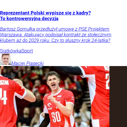
Reprezentant Polski wypisze się z kadry?
To kontrowersyjna decyzja
Bartosz Gomułka przedłużył umowę z PGE Projektem
Warszawa. Atakujący podpisał kontrakt ze stołecznym
klubem aż do 2029 roku. Czy to słuszny krok 24-latka?
Siatkówka
Sport
Maciej
Piasecki