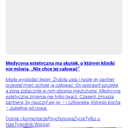
Medycyna estetyczna ma skutek, o którym kliniki
nie mówią. „Nie chcę jej całować”
Miała wyglądać lepiej. Zrobiła usta i nagle jej partner
przestał mieć ochotę ją całować. On poprawił szczękę,
a żona zobaczyła w nim obcego mężczyznę. Medycyna
estetyczna zmienia nie tylko twarz. Czasem zmusza
partnera, by nauczył się jej – i człowieka, którego kocha
– zupełnie od nowa.
Opinie i komentarze
Psychologia
Życie
Tylko u
Nas
Tygodnik Wprost