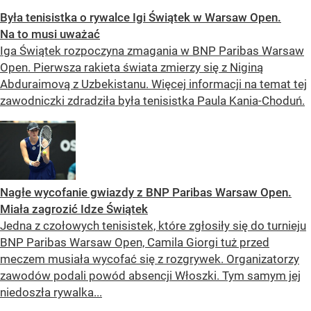
Była tenisistka o rywalce Igi Świątek w Warsaw Open.
Na to musi uważać
Iga Świątek rozpoczyna zmagania w BNP Paribas Warsaw
Open. Pierwsza rakieta świata zmierzy się z Niginą
Abduraimovą z Uzbekistanu. Więcej informacji na temat tej
zawodniczki zdradziła była tenisistka Paula Kania-Choduń.
Nagłe wycofanie gwiazdy z BNP Paribas Warsaw Open.
Miała zagrozić Idze Świątek
Jedna z czołowych tenisistek, które zgłosiły się do turnieju
BNP Paribas Warsaw Open, Camila Giorgi tuż przed
meczem musiała wycofać się z rozgrywek. Organizatorzy
zawodów podali powód absencji Włoszki. Tym samym jej
niedoszła rywalka...