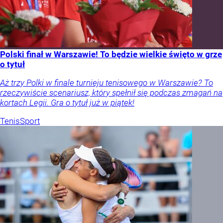
Polski finał w Warszawie! To będzie wielkie święto w grze
o tytuł
Aż trzy Polki w finale turnieju tenisowego w Warszawie? To
rzeczywiście scenariusz, który spełnił się podczas zmagań na
kortach Legii. Gra o tytuł już w piątek!
Tenis
Sport