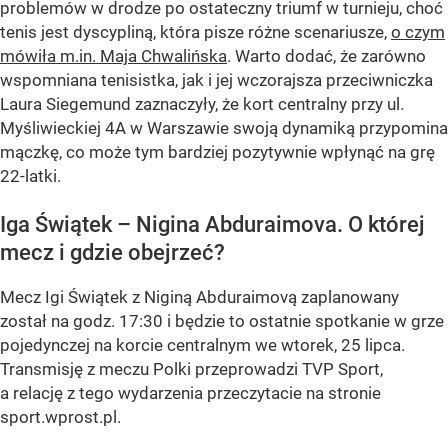
problemów w drodze po ostateczny triumf w turnieju, choć
tenis jest dyscypliną, która pisze różne scenariusze,
o czym
mówiła m.in. Maja Chwalińska
. Warto dodać, że zarówno
wspomniana tenisistka, jak i jej wczorajsza przeciwniczka
Laura Siegemund zaznaczyły, że kort centralny przy ul.
Myśliwieckiej 4A w Warszawie swoją dynamiką przypomina
mączkę, co może tym bardziej pozytywnie wpłynąć na grę
22-latki.
Iga Świątek – Nigina Abduraimova. O której
mecz i gdzie obejrzeć?
Mecz Igi Świątek z Niginą Abduraimovą zaplanowany
został na godz. 17:30 i będzie to ostatnie spotkanie w grze
pojedynczej na korcie centralnym we wtorek, 25 lipca.
Transmisję z meczu Polki przeprowadzi TVP Sport,
a relację z tego wydarzenia przeczytacie na stronie
sport.wprost.pl.