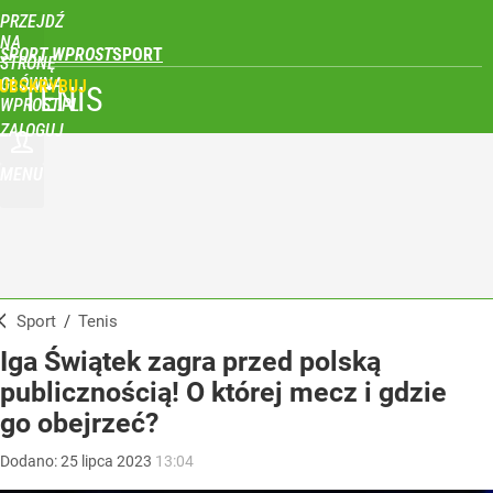
PRZEJDŹ
NA
SPORT WPROST
STRONĘ
GŁÓWNĄ
UBSKRYBUJ
TENIS
WPROST.PL
ZALOGUJ
MENU
Sport
/
Tenis
Iga Świątek zagra przed polską
publicznością! O której mecz i gdzie
go obejrzeć?
Dodano:
25
lipca
2023
13:04