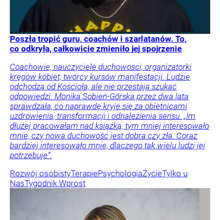
Poszła tropić guru, coachów i szarlatanów. To,
co odkryła, całkowicie zmieniło jej spojrzenie
Coachowie, nauczyciele duchowości, organizatorki
kręgów kobiet, twórcy kursów manifestacji. Ludzie
odchodzą od Kościoła, ale nie przestają szukać
odpowiedzi. Monika Sobień-Górska przez dwa lata
sprawdzała, co naprawdę kryje się za obietnicami
uzdrowienia, transformacji i odnalezienia sensu. „Im
dłużej pracowałam nad książką, tym mniej interesowało
mnie, czy nowa duchowość jest dobra czy zła. Coraz
bardziej interesowało mnie, dlaczego tak wielu ludzi jej
potrzebuje”.
Rozwój osobisty
Terapie
Psychologia
Życie
Tylko u
Nas
Tygodnik Wprost