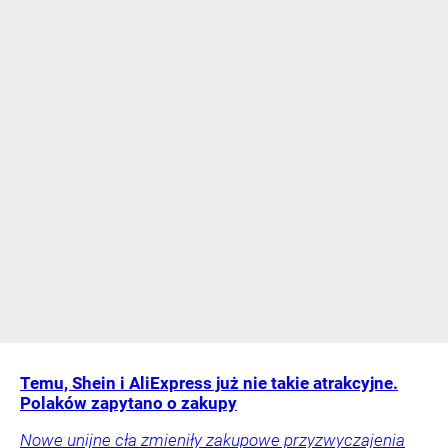
Temu, Shein i AliExpress już nie takie atrakcyjne.
Polaków zapytano o zakupy
Nowe unijne cła zmieniły zakupowe przyzwyczajenia