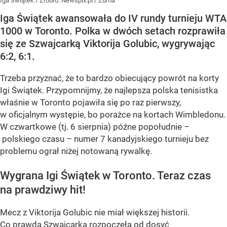
Iga Świątek
/ Źródło:
Newspix.pl
/
Zuma
Iga Świątek awansowała do IV rundy turnieju WTA
1000 w Toronto. Polka w dwóch setach rozprawiła
się ze Szwajcarką Viktorija Golubic, wygrywając
6:2, 6:1.
Trzeba przyznać, że to bardzo obiecujący powrót na korty
Igi Świątek. Przypomnijmy, że najlepsza polska tenisistka
właśnie w Toronto pojawiła się po raz pierwszy,
w oficjalnym występie, bo porażce na kortach Wimbledonu.
W czwartkowe (tj. 6 sierpnia) późne popołudnie –
polskiego czasu – numer 7 kanadyjskiego turnieju bez
problemu ograł niżej notowaną rywalkę.
Wygrana Igi Świątek w Toronto. Teraz czas
na prawdziwy hit!
Mecz z Viktorija Golubic nie miał większej historii.
Co prawda Szwajcarka rozpoczęła od dosyć