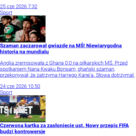
25
cze
2026
7:32
Sport
Szaman zaczarował gwiazdę na MŚ! Niewiarygodna
historia na mundialu
Anglia zremisowała z Ghaną 0:0 na piłkarskich MŚ. Przed
spotkaniem Nana Kwaku Bonsam, ghański szaman,
przekonywał, że zatrzyma Harrego Kane'a. Słowa dotrzymał.
24
cze
2026
10:50
Sport
Czerwona kartka za zasłonięcie ust. Nowy przepis FIFA
budzi kontrowersje