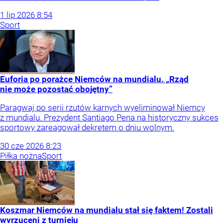
1
lip
2026
8:54
Sport
Euforia po porażce Niemców na mundialu. „Rząd
nie może pozostać obojętny”
Paragwaj po serii rzutów karnych wyeliminował Niemcy
z mundialu. Prezydent Santiago Pena na historyczny sukces
sportowy zareagował dekretem o dniu wolnym.
30
cze
2026
8:23
Piłka nożna
Sport
Koszmar Niemców na mundialu stał się faktem! Zostali
wyrzuceni z turnieju