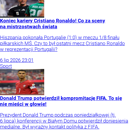
Koniec kariery Cristiano Ronaldo! Co za sceny
na mistrzostwach świata
Hiszpania pokonała Portugalię (1:0) w meczu 1/8 finału
piłkarskich MŚ. Czy to był ostatni mecz Cristiano Ronaldo
w reprezentacji Portugalii?
6
lip
2026
23:01
Sport
Donald Trump potwierdził kompromitację FIFA. To się
nie mieści w głowie!
Prezydent Donald Trump podczas poniedziałkowej (tj.
6 lipca) konferencji w Białym Domu potwierdził doniesienia
medialne. Był wyraźny kontakt polityka z FIFA.