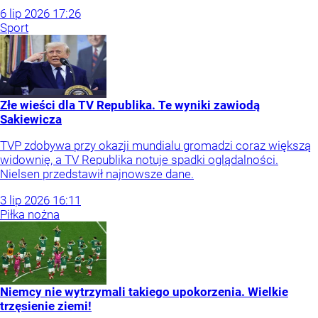
6
lip
2026
17:26
Sport
Złe wieści dla TV Republika. Te wyniki zawiodą
Sakiewicza
TVP zdobywa przy okazji mundialu gromadzi coraz większą
widownię, a TV Republika notuje spadki oglądalności.
Nielsen przedstawił najnowsze dane.
3
lip
2026
16:11
Piłka nożna
Niemcy nie wytrzymali takiego upokorzenia. Wielkie
trzęsienie ziemi!