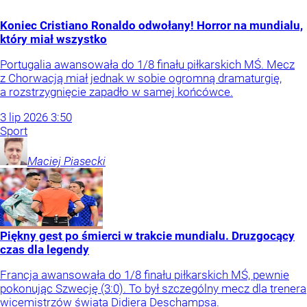
Koniec Cristiano Ronaldo odwołany! Horror na mundialu,
który miał wszystko
Portugalia awansowała do 1/8 finału piłkarskich MŚ. Mecz
z Chorwacją miał jednak w sobie ogromną dramaturgię,
a rozstrzygnięcie zapadło w samej końcówce.
3
lip
2026
3:50
Sport
Maciej
Piasecki
Piękny gest po śmierci w trakcie mundialu. Druzgocący
czas dla legendy
Francja awansowała do 1/8 finału piłkarskich MŚ, pewnie
pokonując Szwecję (3:0). To był szczególny mecz dla trenera
wicemistrzów świata Didiera Deschampsa.