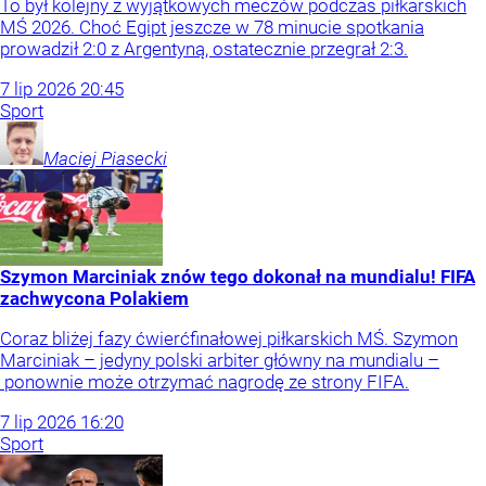
To był kolejny z wyjątkowych meczów podczas piłkarskich
MŚ 2026. Choć Egipt jeszcze w 78 minucie spotkania
prowadził 2:0 z Argentyną, ostatecznie przegrał 2:3.
7
lip
2026
20:45
Sport
Maciej
Piasecki
Szymon Marciniak znów tego dokonał na mundialu! FIFA
zachwycona Polakiem
Coraz bliżej fazy ćwierćfinałowej piłkarskich MŚ. Szymon
Marciniak – jedyny polski arbiter główny na mundialu –
ponownie może otrzymać nagrodę ze strony FIFA.
7
lip
2026
16:20
Sport