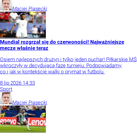
Maciej
Piasecki
Mundial rozgrzał się do czerwoności! Najważniejsze
mecze właśnie teraz
Osiem najlepszych drużyn i tylko jeden puchar! Piłkarskie MŚ
wkroczyły w decydującą fazę turnieju. Podpowiadamy,
co i jak w kontekście walki o prymat w futbolu.
8
lip
2026
14:33
Sport
Maciej
Piasecki