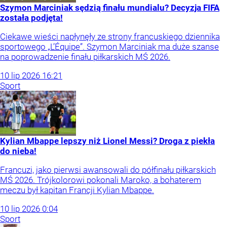
Szymon Marciniak sędzią finału mundialu? Decyzja FIFA
została podjęta!
Ciekawe wieści napłynęły ze strony francuskiego dziennika
sportowego „L’Équipe”. Szymon Marciniak ma duże szanse
na poprowadzenie finału piłkarskich MŚ 2026.
10
lip
2026
16:21
Sport
Kylian Mbappe lepszy niż Lionel Messi? Droga z piekła
do nieba!
Francuzi, jako pierwsi awansowali do półfinału piłkarskich
MŚ 2026. Trójkolorowi pokonali Maroko, a bohaterem
meczu był kapitan Francji Kylian Mbappe.
10
lip
2026
0:04
Sport