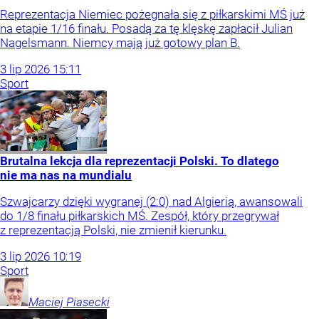
Reprezentacja Niemiec pożegnała się z piłkarskimi MŚ już
na etapie 1/16 finału. Posadą za tę klęskę zapłacił Julian
Nagelsmann. Niemcy mają już gotowy plan B.
3
lip
2026
15:11
Sport
Brutalna lekcja dla reprezentacji Polski. To dlatego
nie ma nas na mundialu
Szwajcarzy dzięki wygranej (2:0) nad Algierią, awansowali
do 1/8 finału piłkarskich MŚ. Zespół, który przegrywał
z reprezentacją Polski, nie zmienił kierunku.
3
lip
2026
10:19
Sport
Maciej
Piasecki