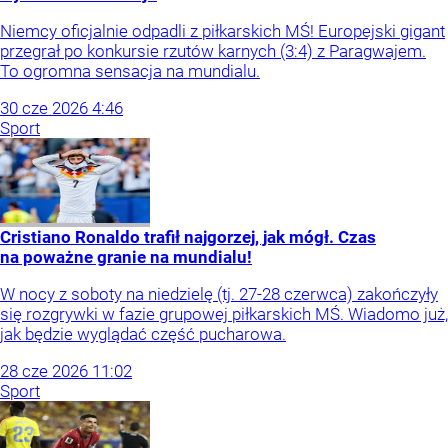
Niemcy oficjalnie odpadli z piłkarskich MŚ! Europejski gigant
przegrał po konkursie rzutów karnych (3:4) z Paragwajem.
To ogromna sensacja na mundialu.
30
cze
2026
4:46
Sport
Cristiano Ronaldo trafił najgorzej, jak mógł. Czas
na poważne granie na mundialu!
W nocy z soboty na niedzielę (tj. 27-28 czerwca) zakończyły
się rozgrywki w fazie grupowej piłkarskich MŚ. Wiadomo już,
jak będzie wyglądać część pucharowa.
28
cze
2026
11:02
Sport