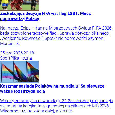
Zaskakująca decyzja FIFA ws. flag LGBT. Mecz
poprowadzą Polacy
Na meczu Egipt – Iran na Mistrzostwach Świata FIFA 2026
będą dozwolone tęczowe flagi. Sprawa dotyczy lokalnego
„Weekendu Równości”. Spotkanie poprowadzi Szymon
Marciniak.
25
cze
2026
20:18
Sport
Piłka nożna
Koszmar sąsiada Polaków na mundialu! Są pierwsze
ważne rozstrzygnięcia
W nocy ze środy na czwartek (tj. 24-25 czerwca) rozpoczęła
się ostatnia kolejka fazy grupowej na piłkarskich MŚ 2026.
Wiadomo już, kto zagra dalej, a kto nie.