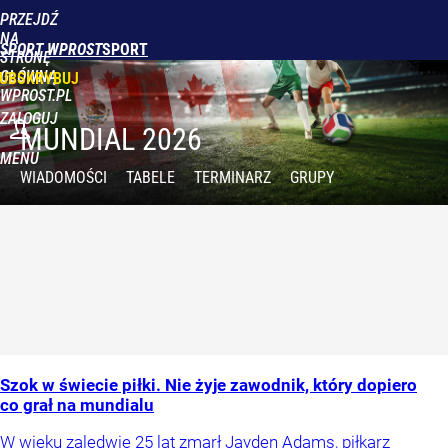
PRZEJDŹ
NA
SPORT WPROST
STRONĘ
GŁÓWNĄ
UBSKRYBUJ
WPROST.PL
ZALOGUJ
MUNDIAL 2026
MENU
WIADOMOŚCI
TABELE
TERMINARZ
GRUPY
Szok w świecie piłki. Nie żyje zawodnik, który dopiero
co grał na mundialu
W wieku zaledwie 25 lat zmarł Jayden Adams, piłkarz