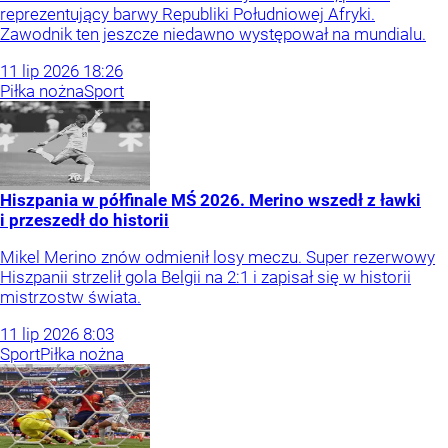
reprezentujący barwy Republiki Południowej Afryki.
Zawodnik ten jeszcze niedawno występował na mundialu.
11
lip
2026
18:26
Piłka nożna
Sport
Hiszpania w półfinale MŚ 2026. Merino wszedł z ławki
i przeszedł do historii
Mikel Merino znów odmienił losy meczu. Super rezerwowy
Hiszpanii strzelił gola Belgii na 2:1 i zapisał się w historii
mistrzostw świata.
11
lip
2026
8:03
Sport
Piłka nożna