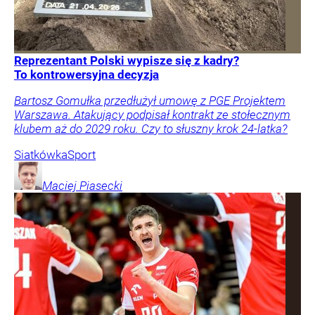
Reprezentant Polski wypisze się z kadry?
To kontrowersyjna decyzja
Bartosz Gomułka przedłużył umowę z PGE Projektem
Warszawa. Atakujący podpisał kontrakt ze stołecznym
klubem aż do 2029 roku. Czy to słuszny krok 24-latka?
Siatkówka
Sport
Maciej
Piasecki