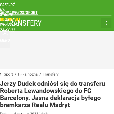
PRZEJDŹ
NA
SPORT WPROST
STRONĘ
GŁÓWNĄ
UBSKRYBUJ
TRANSFERY
WPROST.PL
ZALOGUJ
MENU
Sport
/
Piłka nożna
/
Transfery
Jerzy Dudek odniósł się do transferu
Roberta Lewandowskiego do FC
Barcelony. Jasna deklaracja byłego
bramkarza Realu Madryt
Dodano:
4
sierpnia
2022
14:48