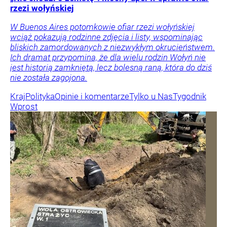
rzezi wołyńskiej
W Buenos Aires potomkowie ofiar rzezi wołyńskiej
wciąż pokazują rodzinne zdjęcia i listy, wspominając
bliskich zamordowanych z niezwykłym okrucieństwem.
Ich dramat przypomina, że dla wielu rodzin Wołyń nie
jest historią zamkniętą, lecz bolesną raną, która do dziś
nie została zagojona.
Kraj
Polityka
Opinie i komentarze
Tylko u Nas
Tygodnik
Wprost