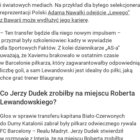
i światowych mediach. Na przykład dla byłego selekcjonera
reprezentacji Polski
Adama Nawałki odejście „Lewego”
z Bawarii może wydłużyć jego karierę
.
– Ten transfer będzie dla niego nowym impulsem –
przyznał były szkoleniowiec kadry w wywiadzie
dla Sportowych Faktów. Z kolei dziennikarze „AS-a”
uważają, że Xaviemu brakowało w ostatnim czasie
w Barcelonie piłkarza, który zagwarantowałby odpowiednią
liczbę goli, a sam Lewandowski jest idealny do piłki, jaką
chce grać trener Blaugrany.
Co Jerzy Dudek zrobiłby na miejscu Roberta
Lewandowskiego?
Głos w sprawie transferu kapitana Biało-Czerwonych
do Dumy Katalonii zabrał były piłkarz odwiecznego rywala
FC Barcelony – Realu Madryt. Jerzy Dudek stwierdził
w rozmowie z Interią, że na miejscu Roberta zrobiłby