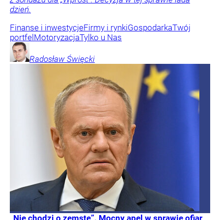
dzień.
Finanse i inwestycje
Firmy i rynki
Gospodarka
Twój
portfel
Motoryzacja
Tylko u Nas
Radosław
Święcki
„Nie chodzi o zemstę”. Mocny apel w sprawie ofiar