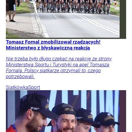
Tomasz Fornal zmobilizował rządzących!
Ministerstwo z błyskawiczną reakcją
Nie trzeba było długo czekać na reakcję ze strony
Ministerstwa Sportu i Turystyki na apel Tomasza
Fornala. Polscy siatkarze otrzymali to, czego
potrzebowali.
Siatkówka
Sport