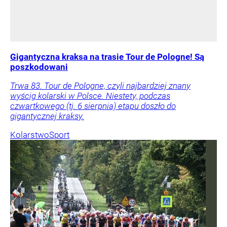
Gigantyczna kraksa na trasie Tour de Pologne! Są
poszkodowani
Trwa 83. Tour de Pologne, czyli najbardziej znany
wyścig kolarski w Polsce. Niestety, podczas
czwartkowego (tj. 6 sierpnia) etapu doszło do
gigantycznej kraksy.
Kolarstwo
Sport