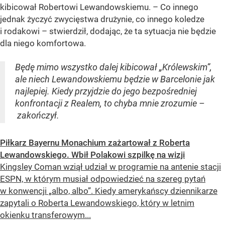
kibicował Robertowi Lewandowskiemu. – Co innego
jednak życzyć zwycięstwa drużynie, co innego koledze
i rodakowi – stwierdził, dodając, że ta sytuacja nie będzie
dla niego komfortowa.
Będę mimo wszystko dalej kibicował „Królewskim”,
ale niech Lewandowskiemu będzie w Barcelonie jak
najlepiej. Kiedy przyjdzie do jego bezpośredniej
konfrontacji z Realem, to chyba mnie zrozumie –
zakończył.
Piłkarz Bayernu Monachium zażartował z Roberta
Lewandowskiego. Wbił Polakowi szpilkę na wizji
Kingsley Coman wziął udział w programie na antenie stacji
ESPN, w którym musiał odpowiedzieć na szereg pytań
w konwencji „albo, albo”. Kiedy amerykańscy dziennikarze
zapytali o Roberta Lewandowskiego, który w letnim
okienku transferowym...