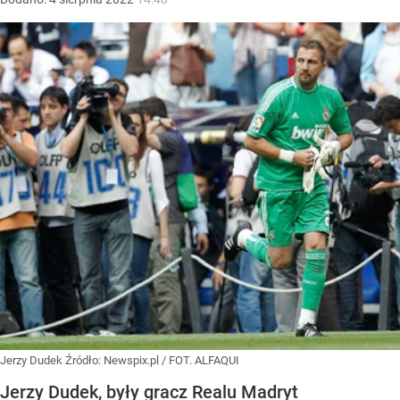
Jerzy Dudek
Źródło:
Newspix.pl
/
FOT. ALFAQUI
Jerzy Dudek, były gracz Realu Madryt