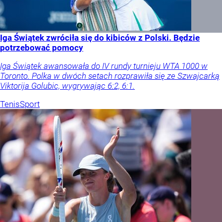
Iga Świątek zwróciła się do kibiców z Polski. Będzie
potrzebować pomocy
Iga Świątek awansowała do IV rundy turnieju WTA 1000 w
Toronto. Polka w dwóch setach rozprawiła się ze Szwajcarką
Viktorija Golubic, wygrywając 6:2, 6:1.
Tenis
Sport