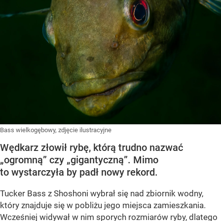
Bass wielkogębowy, zdjęcie ilustracyjne
Wędkarz złowił rybę, którą trudno nazwać
„ogromną” czy „gigantyczną”. Mimo
to wystarczyła by padł nowy rekord.
Tucker Bass z Shoshoni
wybrał się nad zbiornik wodny,
który znajduje się w pobliżu jego miejsca zamieszkania.
Wcześniej widywał w nim sporych rozmiarów ryby, dlatego