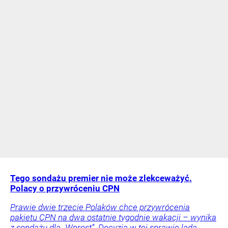
Tego sondażu premier nie może zlekceważyć.
Polacy o przywróceniu CPN
Prawie dwie trzecie Polaków chce przywrócenia
pakietu CPN na dwa ostatnie tygodnie wakacji – wynika
z sondażu dla „Wprost”. Decyzja w tej sprawie lada