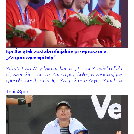
Iga Świątek została oficjalnie przeproszona.
„Za gorszące epitety”
Wizyta Ewa Woydyłło na kanale „Trzeci Serwis” odbiła
się szerokim echem. Znana psycholog w zaskakujący
sposób oceniła m.in. Igę Świątek oraz Arynę Sabalenkę.
Tenis
Sport