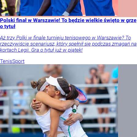
Polski finał w Warszawie! To będzie wielkie święto w grze
o tytuł
Aż trzy Polki w finale turnieju tenisowego w Warszawie? To
rzeczywiście scenariusz, który spełnił się podczas zmagań na
kortach Legii. Gra o tytuł już w piątek!
Tenis
Sport