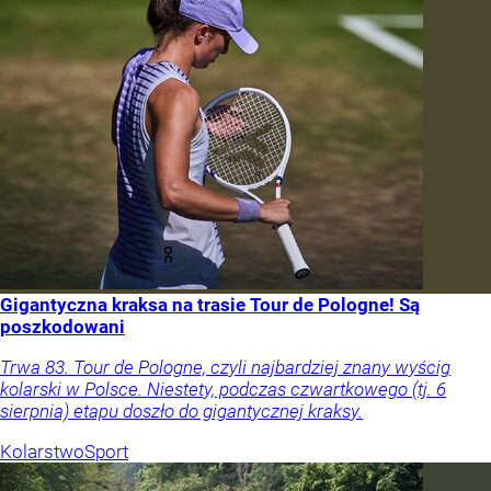
Gigantyczna kraksa na trasie Tour de Pologne! Są
poszkodowani
Trwa 83. Tour de Pologne, czyli najbardziej znany wyścig
kolarski w Polsce. Niestety, podczas czwartkowego (tj. 6
sierpnia) etapu doszło do gigantycznej kraksy.
Kolarstwo
Sport