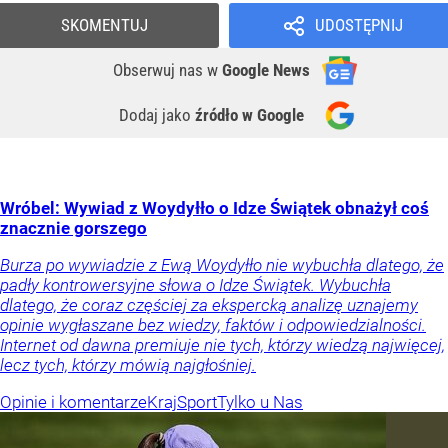
SKOMENTUJ
UDOSTĘPNIJ
Obserwuj nas
w
Google News
Dodaj jako
źródło w Google
Wróbel: Wywiad z Woydyłło o Idze Świątek obnażył coś
znacznie gorszego
Burza po wywiadzie z Ewą Woydyłło nie wybuchła dlatego, że
padły kontrowersyjne słowa o Idze Świątek. Wybuchła
dlatego, że coraz częściej za ekspercką analizę uznajemy
opinie wygłaszane bez wiedzy, faktów i odpowiedzialności.
Internet od dawna premiuje nie tych, którzy wiedzą najwięcej,
lecz tych, którzy mówią najgłośniej.
Opinie i komentarze
Kraj
Sport
Tylko u Nas