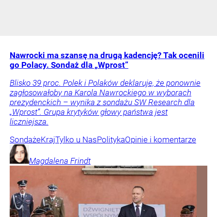
Nawrocki ma szansę na drugą kadencję? Tak ocenili
go Polacy. Sondaż dla „Wprost”
Blisko 39 proc. Polek i Polaków deklaruje, że ponownie
zagłosowałoby na Karola Nawrockiego w wyborach
prezydenckich – wynika z sondażu SW Research dla
„Wprost”. Grupa krytyków głowy państwa jest
liczniejsza.
Sondaże
Kraj
Tylko u Nas
Polityka
Opinie i komentarze
Magdalena
Frindt