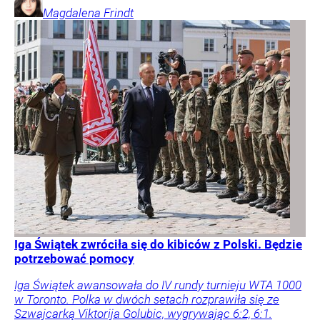
Magdalena
Frindt
Iga Świątek zwróciła się do kibiców z Polski. Będzie
potrzebować pomocy
Iga Świątek awansowała do IV rundy turnieju WTA 1000
w Toronto. Polka w dwóch setach rozprawiła się ze
Szwajcarką Viktorija Golubic, wygrywając 6:2, 6:1.