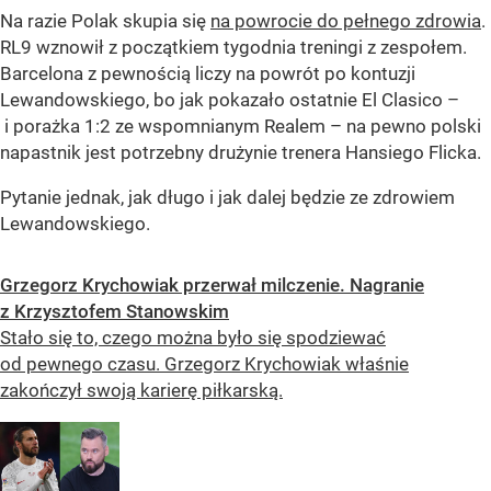
Na razie Polak skupia się
na powrocie do pełnego zdrowia
.
RL9 wznowił z początkiem tygodnia treningi z zespołem.
Barcelona z pewnością liczy na powrót po kontuzji
Lewandowskiego, bo jak pokazało ostatnie El Clasico –
i porażka 1:2 ze wspomnianym Realem – na pewno polski
napastnik jest potrzebny drużynie trenera Hansiego Flicka.
Pytanie jednak, jak długo i jak dalej będzie ze zdrowiem
Lewandowskiego.
Grzegorz Krychowiak przerwał milczenie. Nagranie
z Krzysztofem Stanowskim
Stało się to, czego można było się spodziewać
od pewnego czasu. Grzegorz Krychowiak właśnie
zakończył swoją karierę piłkarską.