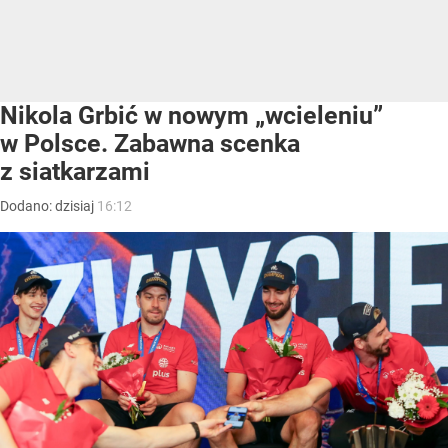
Nikola Grbić w nowym „wcieleniu”
w Polsce. Zabawna scenka
z siatkarzami
Dodano:
dzisiaj
16:12