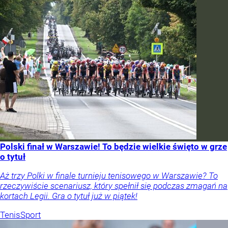
Polski finał w Warszawie! To będzie wielkie święto w grze
o tytuł
Aż trzy Polki w finale turnieju tenisowego w Warszawie? To
rzeczywiście scenariusz, który spełnił się podczas zmagań na
kortach Legii. Gra o tytuł już w piątek!
Tenis
Sport