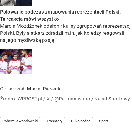
Polowanie podczas zgrupowania reprezentacji Polski.
Ta reakcja mówi wszystko
Marcin Możdżonek odsłonił kulisy zgrupowań reprezentacji
Polski. Były siatkarz zdradził m.in. jak koledzy reagowali
na jego myśliwską pasję.
Opracował:
Maciej Piasecki
Źródło:
WPROST.pl
/
X / @Partumissimo / Kanał Sportowy
Robert Lewandowski
Transfery
Piłka nożna
Sport