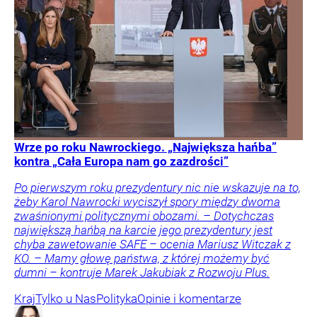
Wrze po roku Nawrockiego. „Największa hańba”
kontra „Cała Europa nam go zazdrości”
Po pierwszym roku prezydentury nic nie wskazuje na to,
żeby Karol Nawrocki wyciszył spory między dwoma
zwaśnionymi politycznymi obozami. – Dotychczas
największą hańbą na karcie jego prezydentury jest
chyba zawetowanie SAFE – ocenia Mariusz Witczak z
KO. – Mamy głowę państwa, z której możemy być
dumni – kontruje Marek Jakubiak z Rozwoju Plus.
Kraj
Tylko u Nas
Polityka
Opinie i komentarze