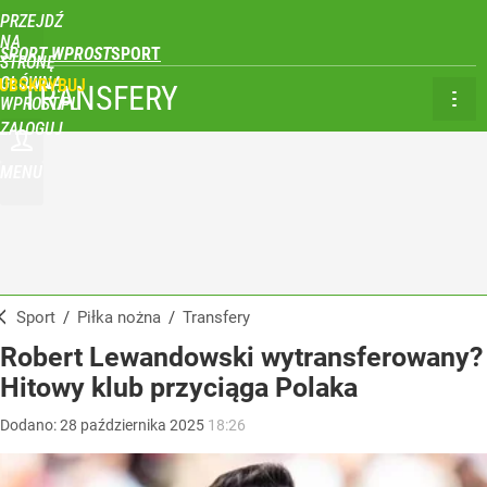
PRZEJDŹ
NA
SPORT WPROST
STRONĘ
GŁÓWNĄ
UBSKRYBUJ
TRANSFERY
WPROST.PL
ZALOGUJ
MENU
Sport
/
Piłka nożna
/
Transfery
Robert Lewandowski wytransferowany?
Hitowy klub przyciąga Polaka
Dodano:
28
października
2025
18:26