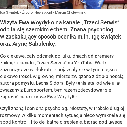
Iga Świątek
/ Źródło:
Newspix.pl
/
Marcin Cholewinski
Wizyta Ewa Woydyłło na kanale „Trzeci Serwis”
odbiła się szerokim echem. Znana psycholog
w zaskakujący sposób oceniła m.in. Igę Świątek
oraz Arynę Sabalenkę.
Co ciekawe, cały odcinek po kilku dniach od premiery
zniknął z kanału „Trzeci Serwis” na YouTube. Warto
zaznaczyć, że wielokrotnie pojawiały się w tym miejscu
ciekawe treści, w głównej mierze związane z działalnością
autora pomysłu, Lecha Sidora. Były tenisista, od wielu lat
związany z Eurosportem, tym razem zdecydował się
zaprosić na rozmowę Ewę Woydyłło.
Czyli znaną i cenioną psycholog. Niestety, w trakcie długiej
rozmowy, w kilku momentach sytuacja nieco wymknęła się
spod kontroli. I to delikatne określenie, biorąc pod uwagę