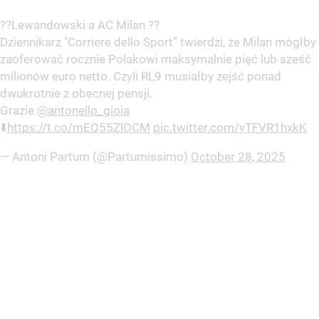
??Lewandowski a AC Milan ??
Dziennikarz "Corriere dello Sport” twierdzi, że Milan mógłby
zaoferować rocznie Polakowi maksymalnie pięć lub sześć
milionów euro netto. Czyli RL9 musiałby zejść ponad
dwukrotnie z obecnej pensji.
Grazie
@antonello_gioia
⬇️
https://t.co/mEQ55ZlOCM
pic.twitter.com/yTFVR1hxkK
— Antoni Partum (@Partumissimo)
October 28, 2025