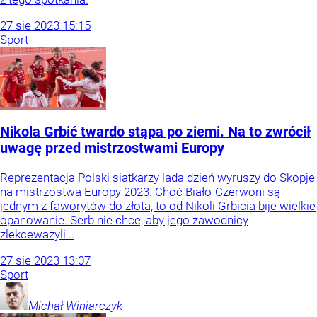
27
sie
2023
15:15
Sport
Nikola Grbić twardo stąpa po ziemi. Na to zwrócił
uwagę przed mistrzostwami Europy
Reprezentacja Polski siatkarzy lada dzień wyruszy do Skopje
na mistrzostwa Europy 2023. Choć Biało-Czerwoni są
jednym z faworytów do złota, to od Nikoli Grbicia bije wielkie
opanowanie. Serb nie chce, aby jego zawodnicy
zlekceważyli...
27
sie
2023
13:07
Sport
Michał
Winiarczyk