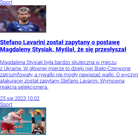
Sport
Stefano Lavarini został zapytany o postawę
Magdaleny Stysiak. Myślał, że się przesłyszał
Magdalena Stysiak była bardzo skuteczna w meczu
z Ukrainą. W głównej mierze to dzięki niej Biało-Czerwone
zatriumfowały, a rywalki nie mogły nawiązać walki. O wyczyn
atakującej został zapytany Stefano Lavarini. Wymowna
reakcja selekcjonera.
25
sie
2023
10:02
Sport