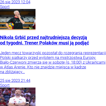
26
sie
2023
12:04
Sport
Nikola Grbić przed najtrudniejszą decyzją
od tygodni. Trener Polaków musi ją podjąć
Jeden mecz towarzyski pozostał do rozegrania reprezentacji
Polski siatkarzy przed wylotem na mistrzostwa Europy.
Biało-Czerwoni zmierzą się w sobotę (g. 18:00) z Ukraińcami
w Atlas Arenie. Kto nie znajdzie miejsca w kadrze
na zbliżający...
25
sie
2023
21:44
Sport