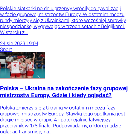
Polskie siatkarki po dniu przerwy wróciły do rywalizacji
w fazie grupowej mistrzostw Europy. W ostatnim meczu
rundy mierzyły się z Ukrainkami, które wcześniej sprawiły
niespodziankę, wygrywając w trzech setach z Belgijkami.
W starciu z...
24
sie
2023
19:04
Sport
Polska – Ukraina na zakończenie fazy grupowej
mistrzostw Europy. Gdzie i kiedy oglądać?
Polska zmierzy się z Ukrainą w ostatnim meczu fazy
grupowej mistrzostw Europy. Stawką tego spotkania jest
drugie miejsce w grupie A i potencjalnie łatwiejszy
przeciwnik w 1/8 finału. Podpowiadamy, o której i gdzie
oglądać transmisję na...