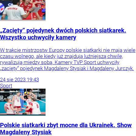
„Zacięty” pojedynek dwóch polskich siatkarek.
Wszystko uchwyciły kamery
W trakcie mistrzostw Europy polskie siatkarki nie mają wiele
czasu wolnego, ale kiedy już znajdują luźniejszą chwilę,
rywalizują między sobą. Kamery TVP Sport uchwyciły
„zacięty” pojedynek Magdaleny Stysiak i Magdaleny Jurczyk.
24
sie
2023
19:43
Sport
Polskie siatkarki zbyt mocne dla Ukrainek. Show
Magdaleny Stysiak