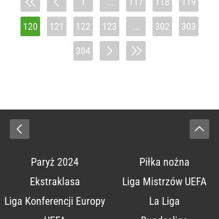
1
...
117
118
119
120
121
122
123
...
302
303
304
Paryż 2024
Piłka nożna
Ekstraklasa
Liga Mistrzów UEFA
Liga Konferencji Europy
La Liga