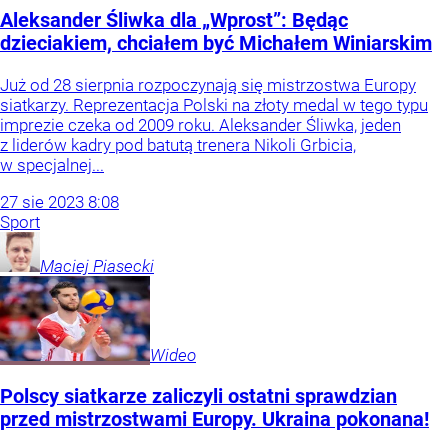
Aleksander Śliwka dla „Wprost”: Będąc
dzieciakiem, chciałem być Michałem Winiarskim
Już od 28 sierpnia rozpoczynają się mistrzostwa Europy
siatkarzy. Reprezentacja Polski na złoty medal w tego typu
imprezie czeka od 2009 roku. Aleksander Śliwka, jeden
z liderów kadry pod batutą trenera Nikoli Grbicia,
w specjalnej...
27
sie
2023
8:08
Sport
Maciej
Piasecki
Wideo
Polscy siatkarze zaliczyli ostatni sprawdzian
przed mistrzostwami Europy. Ukraina pokonana!