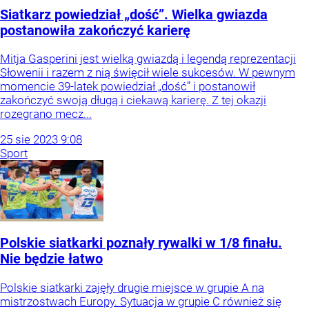
Siatkarz powiedział „dość”. Wielka gwiazda
postanowiła zakończyć karierę
Mitja Gasperini jest wielką gwiazdą i legendą reprezentacji
Słowenii i razem z nią święcił wiele sukcesów. W pewnym
momencie 39-latek powiedział „dość” i postanowił
zakończyć swoją długą i ciekawą karierę. Z tej okazji
rozegrano mecz...
25
sie
2023
9:08
Sport
Polskie siatkarki poznały rywalki w 1/8 finału.
Nie będzie łatwo
Polskie siatkarki zajęły drugie miejsce w grupie A na
mistrzostwach Europy. Sytuacja w grupie C również się