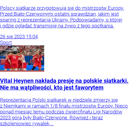
Polscy siatkarze przygotowują się do mistrzostw Europy.
Przed Biało-Czerwonymi ostatni sprawdzian, jakim jest
sparing z reprezentacją Ukrainy. Podpowiadamy, o której
i gdzie oglądać transmisję na żywo z tego spotkania.
26
sie
2023
15:04
Sport
Vital Heynen nakłada presję na polskie siatkarki.
Nie ma wątpliwości, kto jest faworytem
Reprezentacja Polski siatkarek w niedziele zmierzy się
z Niemkami w ramach 1/8 finału mistrzostw Europy. Nieco
ponad miesiąc temu podczas ćwierćfinału Ligi Narodów
2023 górą były Biało-Czerwone. Również i teraz
szkoleniowiec rywalek,...