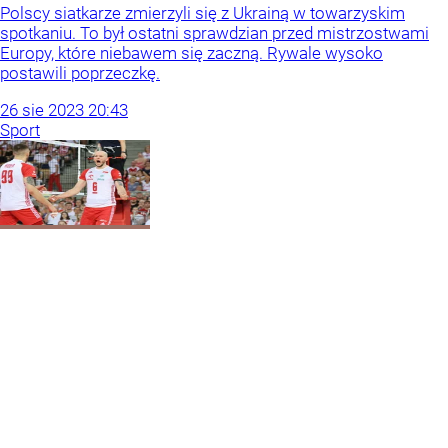
Polscy siatkarze zmierzyli się z Ukrainą w towarzyskim
spotkaniu. To był ostatni sprawdzian przed mistrzostwami
Europy, które niebawem się zaczną. Rywale wysoko
postawili poprzeczkę.
26
sie
2023
20:43
Sport