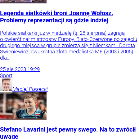
Legenda siatkówki broni Joannę Wołosz.
Problemy reprezentacji są gdzie indziej
Polskie siatkarki już w niedzielę (tj. 28 sierpnia) zagrają
o ćwierćfinał mistrzostw Europy. Biało-Czerwone po zajęciu
drugiego miejsca w grupie zmierzą się z Niemkami. Dorota
Świeniewicz, dwukrotna złota medalistka ME (2003 i 2005)
dla...
25
sie
2023
19:29
Sport
Maciej
Piasecki
Stefano Lavarini jest pewny swego. Na to zwrócił
uwagę