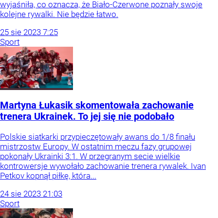
wyjaśniła, co oznacza, że Biało-Czerwone poznały swoje
kolejne rywalki. Nie będzie łatwo.
25
sie
2023
7:25
Sport
Martyna Łukasik skomentowała zachowanie
trenera Ukrainek. To jej się nie podobało
Polskie siatkarki przypieczętowały awans do 1/8 finału
mistrzostw Europy. W ostatnim meczu fazy grupowej
pokonały Ukrainki 3:1. W przegranym secie wielkie
kontrowersje wywołało zachowanie trenera rywalek. Ivan
Petkov kopnął piłkę, która...
24
sie
2023
21:03
Sport