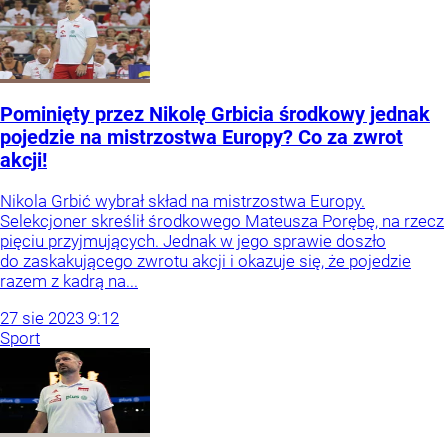
Pominięty przez Nikolę Grbicia środkowy jednak
pojedzie na mistrzostwa Europy? Co za zwrot
akcji!
Nikola Grbić wybrał skład na mistrzostwa Europy.
Selekcjoner skreślił środkowego Mateusza Porębę, na rzecz
pięciu przyjmujących. Jednak w jego sprawie doszło
do zaskakującego zwrotu akcji i okazuje się, że pojedzie
razem z kadrą na...
27
sie
2023
9:12
Sport