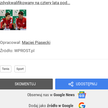
zdyskwalifikowany na cztery lata pod...
Opracował:
Maciej Piasecki
Źródło:
WPROST.pl
Tenis
Sport
SKOMENTUJ
UDOSTĘPNIJ
Obserwuj nas
w
Google News
Dodaj jako
źródło w Google