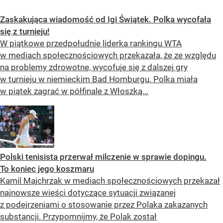
Zaskakująca wiadomość od Igi Świątek. Polka wycofała
się z turnieju!
W piątkowe przedpołudnie liderka rankingu WTA
w mediach społecznościowych przekazała, że ze względu
na problemy zdrowotne, wycofuje się z dalszej gry
w turnieju w niemieckim Bad Homburgu. Polka miała
w piątek zagrać w półfinale z Włoszką...
Polski tenisista przerwał milczenie w sprawie dopingu.
To koniec jego koszmaru
Kamil Majchrzak w mediach społecznościowych przekazał
najnowsze wieści dotyczące sytuacji związanej
z podejrzeniami o stosowanie przez Polaka zakazanych
substancji. Przypomnijmy, że Polak został