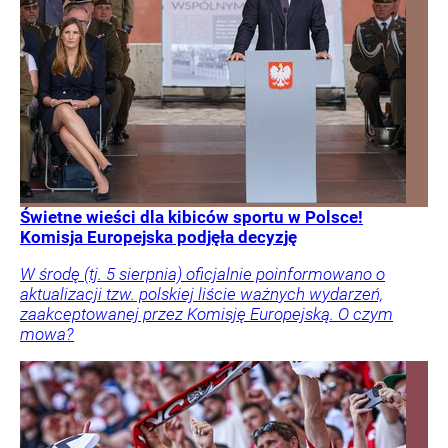
Świetne wieści dla kibiców sportu w Polsce!
Komisja Europejska podjęła decyzję
W środę (tj. 5 sierpnia) oficjalnie poinformowano o
aktualizacji tzw. polskiej liście ważnych wydarzeń,
zaakceptowanej przez Komisję Europejską. O czym
mowa?