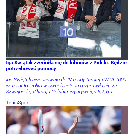
Iga Świątek zwróciła się do kibiców z Polski. Będzie
potrzebować pomocy
Iga Świątek awansowała do IV rundy turnieju WTA 1000
w Toronto. Polka w dwóch setach rozprawiła się ze
Szwajcarką Viktorija Golubic, wygrywając 6:2, 6:1.
Tenis
Sport