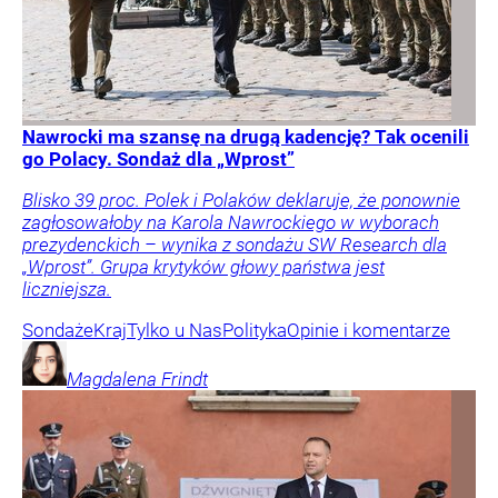
Nawrocki ma szansę na drugą kadencję? Tak ocenili
go Polacy. Sondaż dla „Wprost”
Blisko 39 proc. Polek i Polaków deklaruje, że ponownie
zagłosowałoby na Karola Nawrockiego w wyborach
prezydenckich – wynika z sondażu SW Research dla
„Wprost”. Grupa krytyków głowy państwa jest
liczniejsza.
Sondaże
Kraj
Tylko u Nas
Polityka
Opinie i komentarze
Magdalena
Frindt