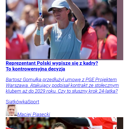
Reprezentant Polski wypisze się z kadry?
To kontrowersyjna decyzja
Bartosz Gomułka przedłużył umowę z PGE Projektem
Warszawa. Atakujący podpisał kontrakt ze stołecznym
klubem aż do 2029 roku. Czy to słuszny krok 24-latka?
Siatkówka
Sport
Maciej
Piasecki