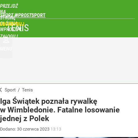
PRZEJDŹ
NA
SPORT WPROST
STRONĘ
GŁÓWNĄ
UBSKRYBUJ
TENIS
WPROST.PL
ZALOGUJ
MENU
Sport
/
Tenis
Iga Świątek poznała rywalkę
w Wimbledonie. Fatalne losowanie
jednej z Polek
Dodano:
30
czerwca
2023
13:13