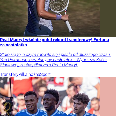
Real Madryt właśnie pobił rekord transferowy! Fortuna
za nastolatka
Stało się to, o czym mówiło się i pisało od dłuższego czasu.
Yan Diomande, rewelacyjny nastolatek z Wybrzeża Kości
Słoniowej, został piłkarzem Realu Madryt.
Transfery
Piłka nożna
Sport