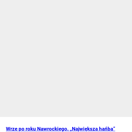
Wrze po roku Nawrockiego. „Największa hańba”