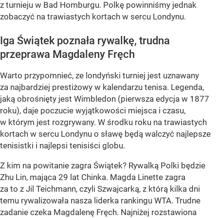
z turnieju w Bad Homburgu. Polkę powinniśmy jednak
zobaczyć na trawiastych kortach w sercu Londynu.
Iga Świątek poznała rywalkę, trudna
przeprawa Magdaleny Fręch
Warto przypomnieć, ze londyński turniej jest uznawany
za najbardziej prestiżowy w kalendarzu tenisa. Legenda,
jaką obrośnięty jest Wimbledon (pierwsza edycja w 1877
roku), daje poczucie wyjątkowości miejsca i czasu,
w którym jest rozgrywany. W środku roku na trawiastych
kortach w sercu Londynu o sławę będą walczyć najlepsze
tenisistki i najlepsi tenisiści globu.
Z kim na powitanie zagra Świątek? Rywalką Polki będzie
Zhu Lin, mająca 29 lat Chinka. Magda Linette zagra
za to z Jil Teichmann, czyli Szwajcarką, z którą kilka dni
temu rywalizowała nasza liderka rankingu WTA. Trudne
zadanie czeka Magdalenę Fręch. Najniżej rozstawiona