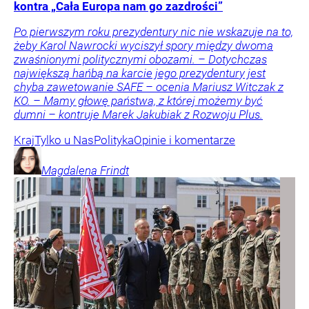
kontra „Cała Europa nam go zazdrości”
Po pierwszym roku prezydentury nic nie wskazuje na to,
żeby Karol Nawrocki wyciszył spory między dwoma
zwaśnionymi politycznymi obozami. – Dotychczas
największą hańbą na karcie jego prezydentury jest
chyba zawetowanie SAFE – ocenia Mariusz Witczak z
KO. – Mamy głowę państwa, z której możemy być
dumni – kontruje Marek Jakubiak z Rozwoju Plus.
Kraj
Tylko u Nas
Polityka
Opinie i komentarze
Magdalena
Frindt