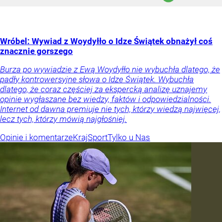
Wróbel: Wywiad z Woydyłło o Idze Świątek obnażył coś
znacznie gorszego
Burza po wywiadzie z Ewą Woydyłło nie wybuchła dlatego, że
padły kontrowersyjne słowa o Idze Świątek. Wybuchła
dlatego, że coraz częściej za ekspercką analizę uznajemy
opinie wygłaszane bez wiedzy, faktów i odpowiedzialności.
Internet od dawna premiuje nie tych, którzy wiedzą najwięcej,
lecz tych, którzy mówią najgłośniej.
Opinie i komentarze
Kraj
Sport
Tylko u Nas