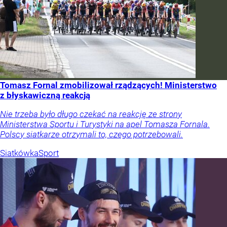
Tomasz Fornal zmobilizował rządzących! Ministerstwo
z błyskawiczną reakcją
Nie trzeba było długo czekać na reakcję ze strony
Ministerstwa Sportu i Turystyki na apel Tomasza Fornala.
Polscy siatkarze otrzymali to, czego potrzebowali.
Siatkówka
Sport