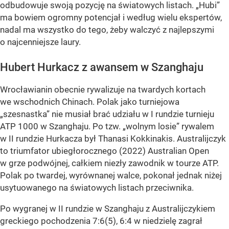
odbudowuje swoją pozycję na światowych listach. „Hubi”
ma bowiem ogromny potencjał i według wielu ekspertów,
nadal ma wszystko do tego, żeby walczyć z najlepszymi
o najcenniejsze laury.
Hubert Hurkacz z awansem w Szanghaju
Wrocławianin obecnie rywalizuje na twardych kortach
we wschodnich Chinach. Polak jako turniejowa
„szesnastka” nie musiał brać udziału w I rundzie turnieju
ATP 1000 w Szanghaju. Po tzw. „wolnym losie” rywalem
w II rundzie Hurkacza był Thanasi Kokkinakis. Australijczyk
to triumfator ubiegłorocznego (2022) Australian Open
w grze podwójnej, całkiem niezły zawodnik w tourze ATP.
Polak po twardej, wyrównanej walce, pokonał jednak niżej
usytuowanego na światowych listach przeciwnika.
Po wygranej w II rundzie w Szanghaju z Australijczykiem
greckiego pochodzenia 7:6(5), 6:4 w niedzielę zagrał