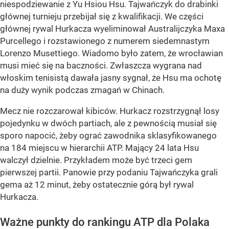
niespodziewanie z Yu Hsiou Hsu. Tajwańczyk do drabinki
głównej turnieju przebijał się z kwalifikacji. We części
głównej rywal Hurkacza wyeliminował Australijczyka Maxa
Purcellego i rozstawionego z numerem siedemnastym
Lorenzo Musettiego. Wiadomo było zatem, że wrocławian
musi mieć się na baczności. Zwłaszcza wygrana nad
włoskim tenisistą dawała jasny sygnał, że Hsu ma ochotę
na duży wynik podczas zmagań w Chinach.
Mecz nie rozczarował kibiców. Hurkacz rozstrzygnął losy
pojedynku w dwóch partiach, ale z pewnością musiał się
sporo napocić, żeby ograć zawodnika sklasyfikowanego
na 184 miejscu w hierarchii ATP. Mający 24 lata Hsu
walczył dzielnie. Przykładem może być trzeci gem
pierwszej partii. Panowie przy podaniu Tajwańczyka grali
gema aż 12 minut, żeby ostatecznie górą był rywal
Hurkacza.
Ważne punkty do rankingu ATP dla Polaka