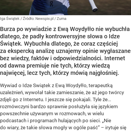
Iga Świątek
/ Źródło:
Newspix.pl
/
Zuma
Burza po wywiadzie z Ewą Woydyłło nie wybuchła
dlatego, że padły kontrowersyjne słowa o Idze
Świątek. Wybuchła dlatego, że coraz częściej
za ekspercką analizę uznajemy opinie wygłaszane
bez wiedzy, faktów i odpowiedzialności. Internet
od dawna premiuje nie tych, którzy wiedzą
najwięcej, lecz tych, którzy mówią najgłośniej.
Wywiad o Idze Swiątek z Ewą Woydyłło, terapeutką
uzależnień, wywołał takie zamieszanie, że aż jego twórcy
zdjęli go z Internetu. I jeszcze się pokajali. Tyle że...
rozmówczyni bardzo sprawnie posłużyła się językiem
powszechnie używanym w rozmowach, w wielu
podcastach i programach hulających po sieci. „Nie
do wiary, że takie słowa mogły w ogóle paść” – irytuje się