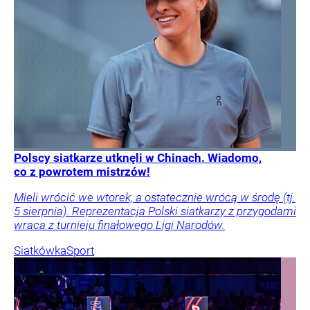
Polscy siatkarze utknęli w Chinach. Wiadomo,
co z powrotem mistrzów!
Mieli wrócić we wtorek, a ostatecznie wrócą w środę (tj.
5 sierpnia). Reprezentacja Polski siatkarzy z przygodami
wraca z turnieju finałowego Ligi Narodów.
Siatkówka
Sport