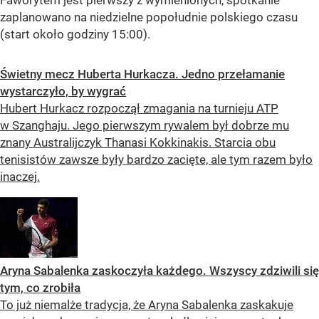
Faworytem jest pierwszy z wymienionych, spotkanie
zaplanowano na niedzielne popołudnie polskiego czasu
(start około godziny 15:00).
Świetny mecz Huberta Hurkacza. Jedno przełamanie
wystarczyło, by wygrać
Hubert Hurkacz rozpoczął zmagania na turnieju ATP
w Szanghaju. Jego pierwszym rywalem był dobrze mu
znany Australijczyk Thanasi Kokkinakis. Starcia obu
tenisistów zawsze były bardzo zacięte, ale tym razem było
inaczej.
Aryna Sabalenka zaskoczyła każdego. Wszyscy zdziwili się
tym, co zrobiła
To już niemalże tradycja, że Aryna Sabalenka zaskakuje