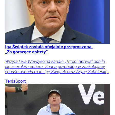
Iga Świątek została oficjalnie przeproszona.
„Za gorszące epitety”
Wizyta Ewa Woydyłło na kanale „Trzeci Serwis” odbiła
się szerokim echem. Znana psycholog w zaskakujący
sposób oceniła m.in. Igę Świątek oraz Arynę Sabalenkę.
Tenis
Sport