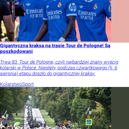
Gigantyczna kraksa na trasie Tour de Pologne! Są
poszkodowani
Trwa 83. Tour de Pologne, czyli najbardziej znany wyścig
kolarski w Polsce. Niestety, podczas czwartkowego (tj. 6
sierpnia) etapu doszło do gigantycznej kraksy.
Kolarstwo
Sport