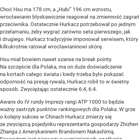
Choć Hsu ma 178 cm, a „Hubi” 196 cm wzrostu,
wrocławianin błyskawicznie reagował na zmienność zagrań
przeciwnika. Ostatecznie Hurkacz potrzebował po jednym
przełamaniu, żeby wygrać zarówno seta pierwszego, jak
i drugiego. Hurkacz tradycyjnie imponował serwisem, który
kilkukrotnie ratował wrocławianinowi skórę.
Hsu miał bowiem nawet szanse na break pointy.
Na szczęście dla Polaka, ma on duże doświadczenie
na kortach całego świata i kiedy trzeba było pokazać
odporność na presję rywala, Hurkacz robił to w świetny
sposób. Zwyciężając ostatecznie 6:4, 6:4.
Awans do IV rundy imprezy rangi ATP 1000 to będzie
ważny zastrzyk punktów rankingowych dla Polaka. W grze
o kolejny sukces w Chinach Hurkacz zmierzy się
ze zwycięzcą pojedynku reprezentanta gospodarzy Zhizhen
Zhanga z Amerykaninem Brandonem Nakashimą.