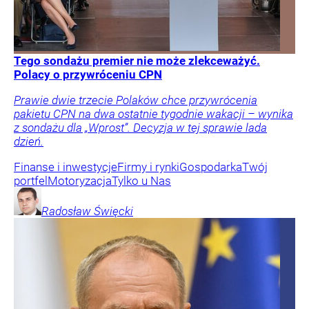
Tego sondażu premier nie może zlekceważyć.
Polacy o przywróceniu CPN
Prawie dwie trzecie Polaków chce przywrócenia
pakietu CPN na dwa ostatnie tygodnie wakacji – wynika
z sondażu dla „Wprost”. Decyzja w tej sprawie lada
dzień.
Finanse i inwestycje
Firmy i rynki
Gospodarka
Twój
portfel
Motoryzacja
Tylko u Nas
Radosław
Święcki