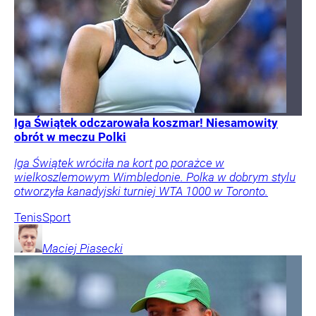
Iga Świątek odczarowała koszmar! Niesamowity
obrót w meczu Polki
Iga Świątek wróciła na kort po porażce w
wielkoszlemowym Wimbledonie. Polka w dobrym stylu
otworzyła kanadyjski turniej WTA 1000 w Toronto.
Tenis
Sport
Maciej
Piasecki