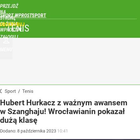
PRZEJDŹ
NA
SPORT WPROST
STRONĘ
GŁÓWNĄ
UBSKRYBUJ
TENIS
WPROST.PL
ZALOGUJ
MENU
Sport
/
Tenis
Hubert Hurkacz z ważnym awansem
w Szanghaju! Wrocławianin pokazał
dużą klasę
Dodano:
8
października
2023
10:41