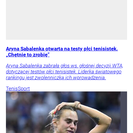
Aryna Sabalenka otwarta na testy płci tenisistek.
„Chętnie to zrobię”
Aryna Sabalenka zabrała głos ws. głośnej decyzji WTA,
dotyczącej testów płci tenisistek. Liderka światowego
rankingu jest zwolenniczką ich wprowadzenia.
Tenis
Sport