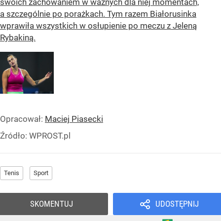
swoich zachowaniem w ważnych dla niej momentach,
a szczególnie po porażkach. Tym razem Białorusinka
wprawiła wszystkich w osłupienie po meczu z Jeleną
Rybakiną.
Opracował:
Maciej Piasecki
Źródło:
WPROST.pl
Tenis
Sport
SKOMENTUJ
UDOSTĘPNIJ