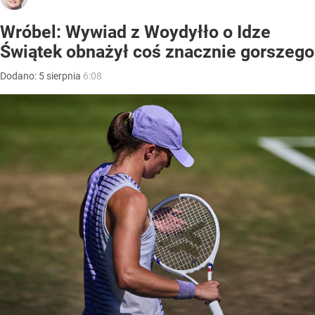
Wróbel: Wywiad z Woydyłło o Idze
Świątek obnażył coś znacznie gorszego
Dodano:
5
sierpnia
6:08