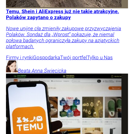
Temu, Shein i AliExpress już nie takie atrakcyjne.
Polaków zapytano o zakupy
Nowe unijne cła zmieniły zakupowe przyzwyczajenia
Polaków. Sondaż dla „Wprost” pokazuje, że niemal
połowa badanych ograniczyła zakupy na azjatyckich
platformach.
Firmy i rynki
Gospodarka
Twój portfel
Tylko u Nas
Beata Anna
Święcicka