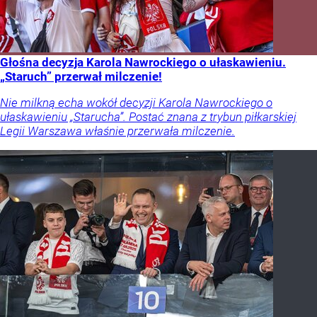
Głośna decyzja Karola Nawrockiego o ułaskawieniu.
„Staruch” przerwał milczenie!
Nie milkną echa wokół decyzji Karola Nawrockiego o
ułaskawieniu „Starucha”. Postać znana z trybun piłkarskiej
Legii Warszawa właśnie przerwała milczenie.