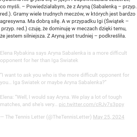
co myśli. – Powiedziałabym, że z Aryną (Sabalenką – przyp.
red.). Gramy wiele trudnych meczów, w których jest bardzo
agresywna. Ma dobrą siłę. A w przypadku Igi (Świątek –
przyp. red.) czuję, że dominuję w meczach dzięki temu,
że jestem silniejsza. Z Aryną jest trudniej – podkreśliła.
Elena Rybakina says Aryna Sabalenka is a more difficult
opponent for her than Iga Swiatek
“I want to ask you who is the more difficult opponent for
you… Iga Swiatek or maybe Aryna Sabalenka?”
Elena: “Well, I would say Aryna. We play a lot of tough
matches, and she's very…
pic.twitter.com/cRJv7s3ppy
— The Tennis Letter (@TheTennisLetter)
May 25, 2024