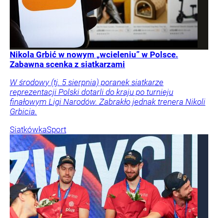
Nikola Grbić w nowym „wcieleniu” w Polsce.
Zabawna scenka z siatkarzami
W środowy (tj. 5 sierpnia) poranek siatkarze
reprezentacji Polski dotarli do kraju po turnieju
finałowym Ligi Narodów. Zabrakło jednak trenera Nikoli
Grbicia.
Siatkówka
Sport