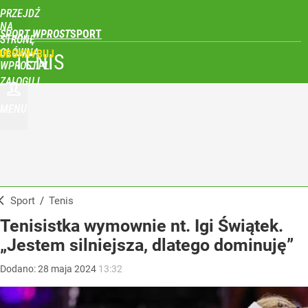
PRZEJDŹ
NA
SPORT WPROST
STRONĘ
GŁÓWNĄ
UBSKRYBUJ
TENIS
WPROST.PL
ZALOGUJ
MENU
Sport
/
Tenis
Tenisistka wymownie nt. Igi Świątek.
„Jestem silniejsza, dlatego dominuję”
Dodano:
28
maja
2024
13:32