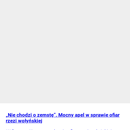
„Nie chodzi o zemstę”. Mocny apel w sprawie ofiar
rzezi wołyńskiej