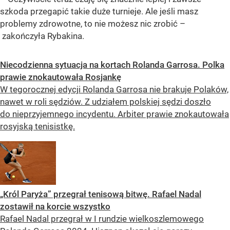
szkoda przegapić takie duże turnieje. Ale jeśli masz
problemy zdrowotne, to nie możesz nic zrobić –
zakończyła Rybakina.
Niecodzienna sytuacja na kortach Rolanda Garrosa. Polka
prawie znokautowała Rosjankę
W tegorocznej edycji Rolanda Garrosa nie brakuje Polaków,
nawet w roli sędziów. Z udziałem polskiej sędzi doszło
do nieprzyjemnego incydentu. Arbiter prawie znokautowała
rosyjską tenisistkę.
„Król Paryża” przegrał tenisową bitwę. Rafael Nadal
zostawił na korcie wszystko
Rafael Nadal przegrał w I rundzie wielkoszlemowego