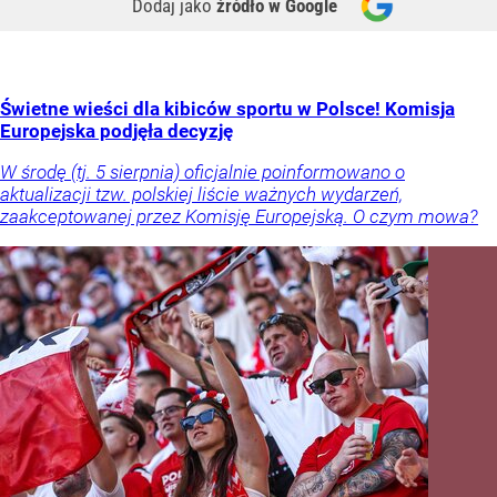
Dodaj jako
źródło w Google
Świetne wieści dla kibiców sportu w Polsce! Komisja
Europejska podjęła decyzję
W środę (tj. 5 sierpnia) oficjalnie poinformowano o
aktualizacji tzw. polskiej liście ważnych wydarzeń,
zaakceptowanej przez Komisję Europejską. O czym mowa?