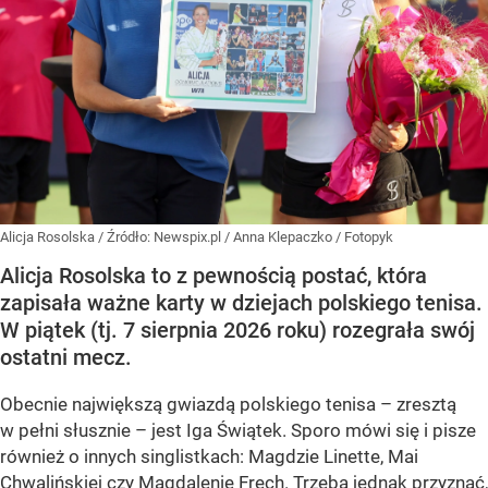
Alicja Rosolska
/ Źródło:
Newspix.pl
/
Anna Klepaczko / Fotopyk
Alicja Rosolska to z pewnością postać, która
zapisała ważne karty w dziejach polskiego tenisa.
W piątek (tj. 7 sierpnia 2026 roku) rozegrała swój
ostatni mecz.
Obecnie największą gwiazdą polskiego tenisa – zresztą
w pełni słusznie – jest Iga Świątek. Sporo mówi się i pisze
również o innych singlistkach: Magdzie Linette, Mai
Chwalińskiej czy Magdalenie Fręch. Trzeba jednak przyznać,