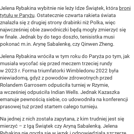
Jelena Rybakina wybitnie nie leży Idze Świątek, która
broni
tytułu w Paryżu
. Ostatecznie czwarta rakieta świata
znalazła się z drugiej strony drabinki niż Polka, więc
najwcześniej obie zawodniczki będą mogły zmierzyć się
w finale. Jednak by do tego doszło, tenisistka musi
pokonać m.in. Arynę Sabalenkę, czy Qinwen Zheng.
Jelena Rybakina wróciła w tym roku do Paryża po tym, jak
musiała wycofać się przed meczem trzeciej rundy
w 2023 r. Forma triumfatorki Wimbledonu 2022 była
niewiadomą, gdyż z powodów zdrowotnych przed
Rolandem Garrosem odpuściła turniej w Rzymie,
a wcześniej odpuściła Indian Wells. Jednak Kazaszka
emanuje pewnością siebie, co udowodniła na konferencji
prasowej tuż przed startem całego turnieju.
Na jednej z nich została zapytana, z kim trudniej jest się
mierzyć – z Igą Świątek czy Aryną Sabalenką. Jelena
Rybakina nie gryzła się w język i odpowiedziała szczerze,