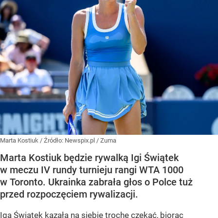
Marta Kostiuk
/ Źródło:
Newspix.pl
/
Zuma
Marta Kostiuk będzie rywalką Igi Świątek
w meczu IV rundy turnieju rangi WTA 1000
w Toronto. Ukrainka zabrała głos o Polce tuż
przed rozpoczęciem rywalizacji.
Iga Świątek kazała na siebie trochę czekać, biorąc