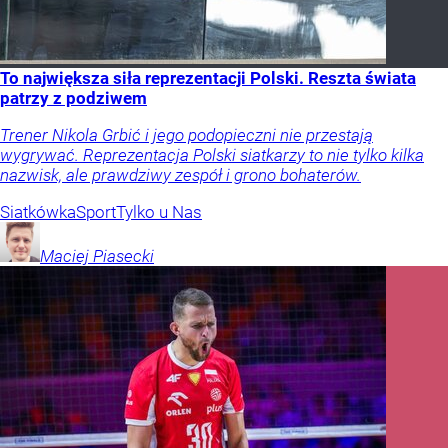
To największa siła reprezentacji Polski. Reszta świata
patrzy z podziwem
Trener Nikola Grbić i jego podopieczni nie przestają
wygrywać. Reprezentacja Polski siatkarzy to nie tylko kilka
nazwisk, ale prawdziwy zespół i grono bohaterów.
Siatkówka
Sport
Tylko u Nas
Maciej
Piasecki