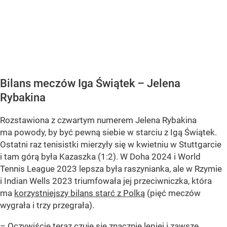
Bilans meczów Iga Świątek – Jelena
Rybakina
Rozstawiona z czwartym numerem Jelena Rybakina
ma powody, by być pewną siebie w starciu z Igą Świątek.
Ostatni raz tenisistki mierzyły się w kwietniu w Stuttgarcie
i tam górą była Kazaszka (1:2). W Doha 2024 i World
Tennis League 2023 lepsza była raszynianka, ale w Rzymie
i Indian Wells 2023 triumfowała jej przeciwniczka, która
ma
korzystniejszy bilans starć z Polką
(pięć meczów
wygrała i trzy przegrała).
– Oczywiście teraz czuję się znacznie lepiej i zawsze