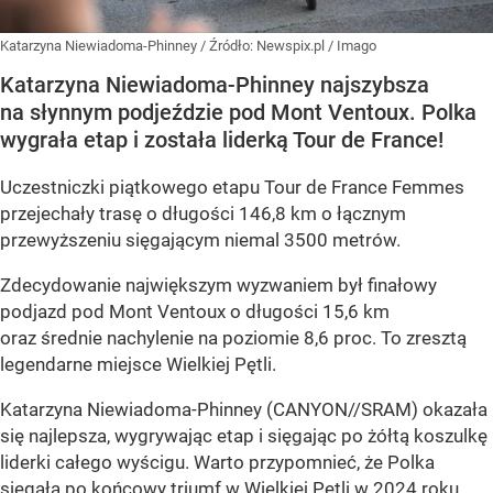
Katarzyna Niewiadoma-Phinney
/ Źródło:
Newspix.pl
/
Imago
Katarzyna Niewiadoma-Phinney najszybsza
na słynnym podjeździe pod Mont Ventoux. Polka
wygrała etap i została liderką Tour de France!
Uczestniczki piątkowego etapu Tour de France Femmes
przejechały trasę o długości 146,8 km o łącznym
przewyższeniu sięgającym niemal 3500 metrów.
Zdecydowanie największym wyzwaniem był finałowy
podjazd pod Mont Ventoux o długości 15,6 km
oraz średnie nachylenie na poziomie 8,6 proc. To zresztą
legendarne miejsce Wielkiej Pętli.
Katarzyna Niewiadoma-Phinney (CANYON//SRAM) okazała
się najlepsza, wygrywając etap i sięgając po żółtą koszulkę
liderki całego wyścigu. Warto przypomnieć, że Polka
sięgała po końcowy triumf w Wielkiej Pętli w 2024 roku.