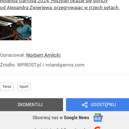
Rolanda Garrosa 2024. Hiszpan okazał się gorszy
od Alexandra Zwieriewa, przegrywając w trzech setach.
Opracował:
Norbert Amlicki
Źródło:
WPROST.pl
/
rolandgarros.com
Tenis
Sport
SKOMENTUJ
UDOSTĘPNIJ
Obserwuj nas
w
Google News