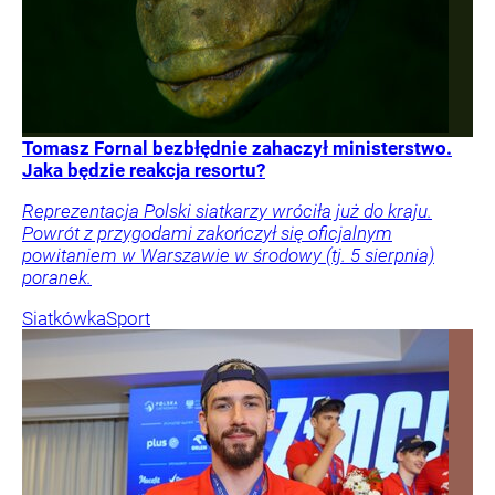
Tomasz Fornal bezbłędnie zahaczył ministerstwo.
Jaka będzie reakcja resortu?
Reprezentacja Polski siatkarzy wróciła już do kraju.
Powrót z przygodami zakończył się oficjalnym
powitaniem w Warszawie w środowy (tj. 5 sierpnia)
poranek.
Siatkówka
Sport