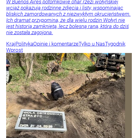
W Buenos Aires potomkowie ofiar rzezi wołyńskiej
wciąż pokazują rodzinne zdjęcia i listy, wspominając
bliskich zamordowanych z niezwykłym okrucieństwem.
Ich dramat przypomina, że dla wielu rodzin Wołyń nie
jest historią zamkniętą, lecz bolesną raną, która do dziś
nie została zagojona.
Kraj
Polityka
Opinie i komentarze
Tylko u Nas
Tygodnik
Wprost