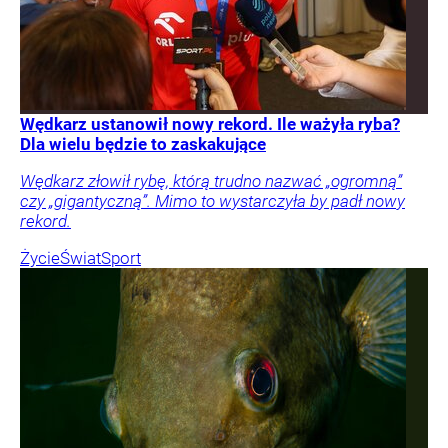
Wędkarz ustanowił nowy rekord. Ile ważyła ryba?
Dla wielu będzie to zaskakujące
Wędkarz złowił rybę, którą trudno nazwać „ogromną”
czy „gigantyczną”. Mimo to wystarczyła by padł nowy
rekord.
Życie
Świat
Sport