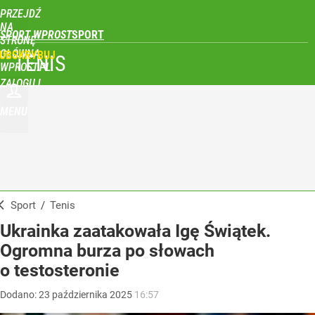
PRZEJDŹ
NA
SPORT WPROST
STRONĘ
GŁÓWNĄ
UBSKRYBUJ
TENIS
WPROST.PL
ZALOGUJ
MENU
Sport
/
Tenis
Ukrainka zaatakowała Igę Świątek.
Ogromna burza po słowach
o testosteronie
Dodano:
23
października
2025
16:57