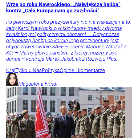
Wrze po roku Nawrockiego. „Największa hańba”
kontra „Cała Europa nam go zazdrości”
Po pierwszym roku prezydentury nic nie wskazuje na to,
żeby Karol Nawrocki wyciszył spory między dwoma
zwaśnionymi politycznymi obozami. – Dotychczas
największą hańbą na karcie jego prezydentury jest
chyba zawetowanie SAFE – ocenia Mariusz Witczak z
KO. – Mamy głowę państwa, z której możemy być
dumni – kontruje Marek Jakubiak z Rozwoju Plus.
Kraj
Tylko u Nas
Polityka
Opinie i komentarze
Magdalena
Frindt