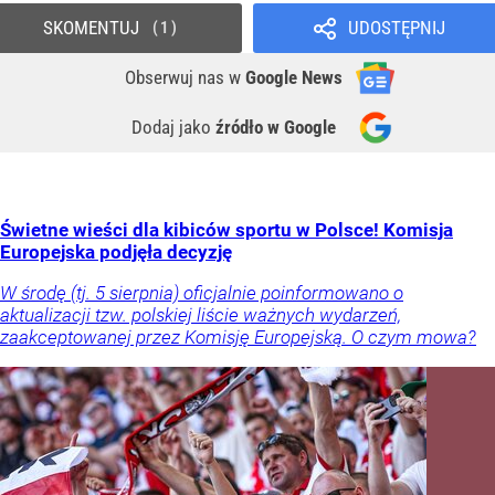
SKOMENTUJ
UDOSTĘPNIJ
1
Obserwuj nas
w
Google News
Dodaj jako
źródło w Google
Świetne wieści dla kibiców sportu w Polsce! Komisja
Europejska podjęła decyzję
W środę (tj. 5 sierpnia) oficjalnie poinformowano o
aktualizacji tzw. polskiej liście ważnych wydarzeń,
zaakceptowanej przez Komisję Europejską. O czym mowa?