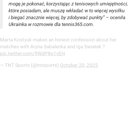
mogę je pokonać, korzystając z tenisowych umiejętności,
które posiadam, ale muszę wkładać w to więcej wysiłku
i biegać znacznie więcej, by zdobywać punkty” – oceniła
Ukrainka w rozmowie dla tennis365.com.
Marta Kostyuk makes an honest confession about her
matches with Aryna Sabalenka and Iga Swiatek ?️
pic.twitter.com/9WdP8p1vEH
— TNT Sports (@tntsports)
October 20, 2025