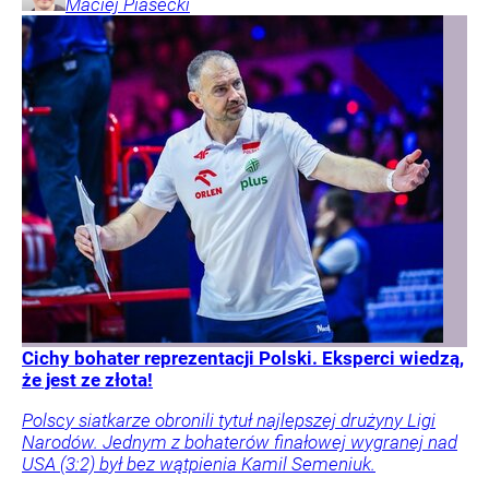
Maciej
Piasecki
Cichy bohater reprezentacji Polski. Eksperci wiedzą,
że jest ze złota!
Polscy siatkarze obronili tytuł najlepszej drużyny Ligi
Narodów. Jednym z bohaterów finałowej wygranej nad
USA (3:2) był bez wątpienia Kamil Semeniuk.