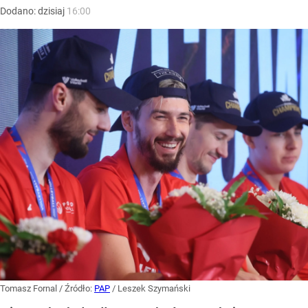
Dodano:
dzisiaj
16:00
Tomasz Fornal
/ Źródło:
PAP
/
Leszek Szymański