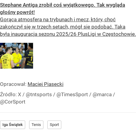
Stephane Antiga zrobił coś wyjątkowego. Tak wygląda
głośny powrót!
Gorąca atmosfera na trybunach i mecz, który, choć
zakończył się w trzech setach, mógł się podobać. Taka
była inauguracja sezonu 2025/26 PlusLigi w Częstochowie.
Opracował:
Maciej Piasecki
Źródło:
X
/
@tntsports / @TimesSport / @marca /
@CorSport
Iga Świątek
Tenis
Sport