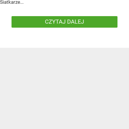
Siatkarze...
CZYTAJ DALEJ