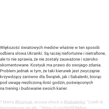
Większość światowych mediów właśnie w ten sposób
odbiera słowa Ukrainki. Są raczej niefortunne i nietrafione,
ale to nie sprawia, że nie zostały zauważone i szeroko
skomentowane. Kostyuk ma prawo do swojego zdania.
Problem jednak w tym, że taki kierunek jest zwyczajnie
krzywdzący zarówno dla Świątek, jak i Sabalenki, biorąc
pod uwagę niezliczoną ilość godzin, poświęconych
na trening i budowanie swoich karier.
? Marta
#Kostyuk
, accusa shock a
#Sabalenka
: “Livelli di
testosterone più alti…”
https://t.co/0bISF8Mtxn