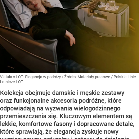
Vistula x LOT: Elegancja w podróży
/ Źródło:
Materiały prasowe
/
Polskie Linie
Lotnicze LOT
Kolekcja obejmuje damskie i męskie zestawy
oraz funkcjonalne akcesoria podróżne, które
odpowiadają na wyzwania wielogodzinnego
przemieszczania się. Kluczowym elementem są
lekkie, komfortowe fasony i dopracowane detale,
które sprawiają, że elegancja zyskuje nowy