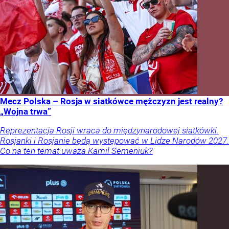
Mecz Polska – Rosja w siatkówce mężczyzn jest realny?
„Wojna trwa”
Reprezentacja Rosji wraca do międzynarodowej siatkówki.
Rosjanki i Rosjanie będą występować w Lidze Narodów 2027.
Co na ten temat uważa Kamil Semeniuk?