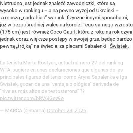
Nietrudno jest jednak znaleźć zawodniczki, które są
wysoko w rankingu – a na pewno wyżej od Ukrainki –
a muszą „nadrabiać” warunki fizyczne innymi sposobami,
już w bezpośredniej walce na korcie. Tego samego wzrostu
(175 cm) jest również Coco Gauff, która z roku na rok czyni
jednak coraz większe postępy w swojej grze, będąc bardzo
pewną „trójką” na świecie, za plecami Sabalenki i
Świątek
.
La tenista Marta Kostyuk, actual número 27 del ranking
WTA, sugiere en unas declaraciones que algunas de las
principales figuras del tenis, como Aryna Sabalenka e Iga
Swiatek, gozan de una "ventaja biológica" derivada de
"niveles más altos de testosterona" ??
pic.twitter.com/bRV6jGev9o
— MARCA (@marca)
October 23, 2025