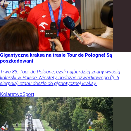
Gigantyczna kraksa na trasie Tour de Pologne! Są
poszkodowani
Trwa 83. Tour de Pologne, czyli najbardziej znany wyścig
kolarski w Polsce. Niestety, podczas czwartkowego (tj. 6
sierpnia) etapu doszło do gigantycznej kraksy.
Kolarstwo
Sport