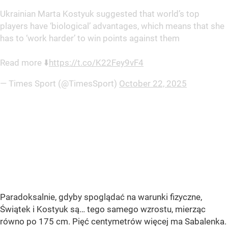
Ukrainian Marta Kostyuk suggested that world’s top
players have ‘biological’ advantages, which means that she
has to ‘work harder’ to win points against them
Read more ⬇️
https://t.co/K22Fey9vF4
— Times Sport (@TimesSport)
October 22, 2025
Paradoksalnie, gdyby spoglądać na warunki fizyczne,
Świątek i Kostyuk są… tego samego wzrostu, mierząc
równo po 175 cm. Pięć centymetrów więcej ma Sabalenka.