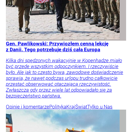
Gen. Pawlikowski: Przywiozłem cenną lekcję
z Danii. Tego potrzebuje dziś cała Europa
Kilka dni spędzonych wakacyjnie w Kopenhadze miało
być przede wszystkim odpoczynkiem. I rzeczywiście
było. Ale jak to często bywa, zawodowe doświadczenie
sprawia, że nawet podczas urlopu trudno całkowicie
przestać obserwować otaczającą rzeczywistość.
Zwłaszcza gdy przez wiele lat odpowiadało się za
bezpieczeństwo państwa.
Opinie i komentarze
Polityka
Kraj
Świat
Tylko u Nas