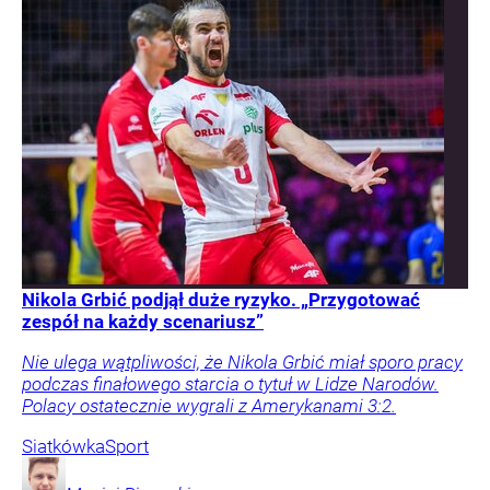
Nikola Grbić podjął duże ryzyko. „Przygotować
zespół na każdy scenariusz”
Nie ulega wątpliwości, że Nikola Grbić miał sporo pracy
podczas finałowego starcia o tytuł w Lidze Narodów.
Polacy ostatecznie wygrali z Amerykanami 3:2.
Siatkówka
Sport