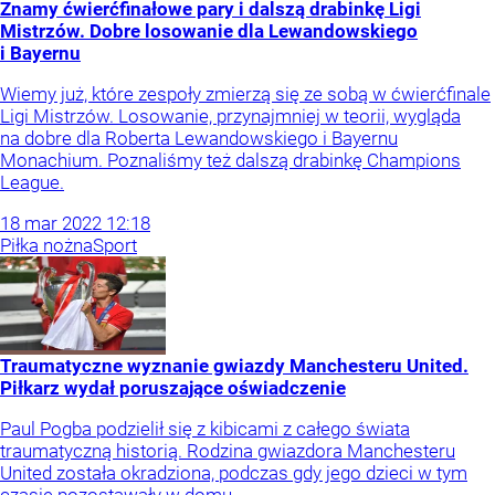
Znamy ćwierćfinałowe pary i dalszą drabinkę Ligi
Mistrzów. Dobre losowanie dla Lewandowskiego
i Bayernu
Wiemy już, które zespoły zmierzą się ze sobą w ćwierćfinale
Ligi Mistrzów. Losowanie, przynajmniej w teorii, wygląda
na dobre dla Roberta Lewandowskiego i Bayernu
Monachium. Poznaliśmy też dalszą drabinkę Champions
League.
18
mar
2022
12:18
Piłka nożna
Sport
Traumatyczne wyznanie gwiazdy Manchesteru United.
Piłkarz wydał poruszające oświadczenie
Paul Pogba podzielił się z kibicami z całego świata
traumatyczną historią. Rodzina gwiazdora Manchesteru
United została okradziona, podczas gdy jego dzieci w tym