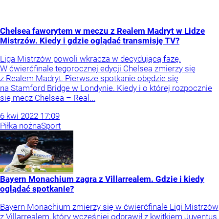
Chelsea faworytem w meczu z Realem Madryt w Lidze
Mistrzów. Kiedy i gdzie oglądać transmisję TV?
Liga Mistrzów powoli wkracza w decydującą fazę.
W ćwierćfinale tegorocznej edycji Chelsea zmierzy się
z Realem Madryt. Pierwsze spotkanie obędzie się
na Stamford Bridge w Londynie. Kiedy i o której rozpocznie
się mecz Chelsea – Real...
6
kwi
2022
17:09
Piłka nożna
Sport
Bayern Monachium zagra z Villarrealem. Gdzie i kiedy
oglądać spotkanie?
Bayern Monachium zmierzy się w ćwierćfinale Ligi Mistrzów
z Villarrealem, który wcześniej odprawił z kwitkiem Juventus.