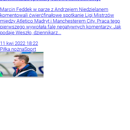
Marcin Feddek w parze z Andrzejem Niedzielanem
komentowali ćwierćfinałowe spotkanie Ligi Mistrzów
między Atletico Madryt i Manchesterem City. Praca tego
pierwszego wywołała falę negatywnych komentarzy. Jak
podaje Weszło, dziennikarz...
11
kwi
2022
18:22
Piłka nożna
Sport