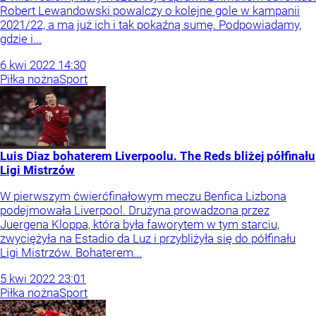
Robert Lewandowski powalczy o kolejne gole w kampanii
2021/22, a ma już ich i tak pokaźną sumę. Podpowiadamy,
gdzie i...
6
kwi
2022
14:30
Piłka nożna
Sport
Luis Diaz bohaterem Liverpoolu. The Reds bliżej półfinału
Ligi Mistrzów
W pierwszym ćwierćfinałowym meczu Benfica Lizbona
podejmowała Liverpool. Drużyna prowadzona przez
Juergena Kloppa, która była faworytem w tym starciu,
zwyciężyła na Estadio da Luz i przybliżyła się do półfinału
Ligi Mistrzów. Bohaterem...
5
kwi
2022
23:01
Piłka nożna
Sport