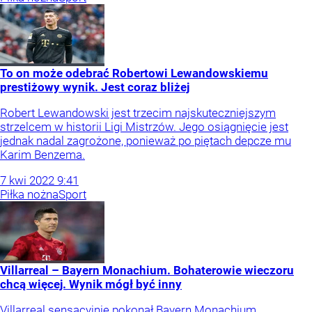
To on może odebrać Robertowi Lewandowskiemu
prestiżowy wynik. Jest coraz bliżej
Robert Lewandowski jest trzecim najskuteczniejszym
strzelcem w historii Ligi Mistrzów. Jego osiągnięcie jest
jednak nadal zagrożone, ponieważ po piętach depcze mu
Karim Benzema.
7
kwi
2022
9:41
Piłka nożna
Sport
Villarreal – Bayern Monachium. Bohaterowie wieczoru
chcą więcej. Wynik mógł być inny
Villarreal sensacyjnie pokonał Bayern Monachium