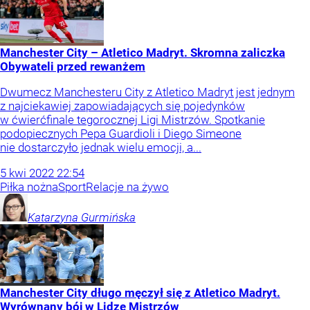
Manchester City – Atletico Madryt. Skromna zaliczka
Obywateli przed rewanżem
Dwumecz Manchesteru City z Atletico Madryt jest jednym
z najciekawiej zapowiadających się pojedynków
w ćwierćfinale tegorocznej Ligi Mistrzów. Spotkanie
podopiecznych Pepa Guardioli i Diego Simeone
nie dostarczyło jednak wielu emocji, a...
5
kwi
2022
22:54
Piłka nożna
Sport
Relacje na żywo
Katarzyna
Gurmińska
Manchester City długo męczył się z Atletico Madryt.
Wyrównany bój w Lidze Mistrzów