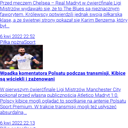
Przed meczem Chelsea – Real Madryt w ćwierćfinale Ligi
Mistrzów wydawało się, że to The Blues są nieznacznym
faworytem. Królewscy potwierdzili jednak swoją piłkarską
klasę, a ze świetnej strony pokazał się Karim Benzema, który
był...
6
kwi
2022
22:52
Piłka nożna
Sport
Wpadka komentatora Polsatu podczas transmisji. Kibice
są wściekli i zażenowani
W pierwszym ćwierćfinale Ligi Mistrzów Manchester City
pokonał przed własną publicznością Atletico Madryt 1:0.
Polscy kibice mogli oglądać to spotkanie na antenie Polsatu
Sport Premium. W trakcie transmisji mogli też usłyszeć
absurdalną...
6
kwi
2022
22:13