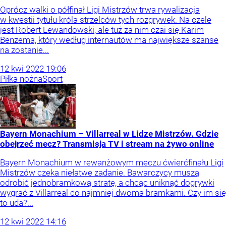
Oprócz walki o półfinał Ligi Mistrzów trwa rywalizacja
w kwestii tytułu króla strzelców tych rozgrywek. Na czele
jest Robert Lewandowski, ale tuż za nim czai się Karim
Benzema, który według internautów ma największe szanse
na zostanie...
12
kwi
2022
19:06
Piłka nożna
Sport
Bayern Monachium – Villarreal w Lidze Mistrzów. Gdzie
obejrzeć mecz? Transmisja TV i stream na żywo online
Bayern Monachium w rewanżowym meczu ćwierćfinału Ligi
Mistrzów czeka niełatwe zadanie. Bawarczycy muszą
odrobić jednobramkową stratę, a chcąc uniknąć dogrywki
wygrać z Villarreal co najmniej dwoma bramkami. Czy im się
to uda?...
12
kwi
2022
14:16