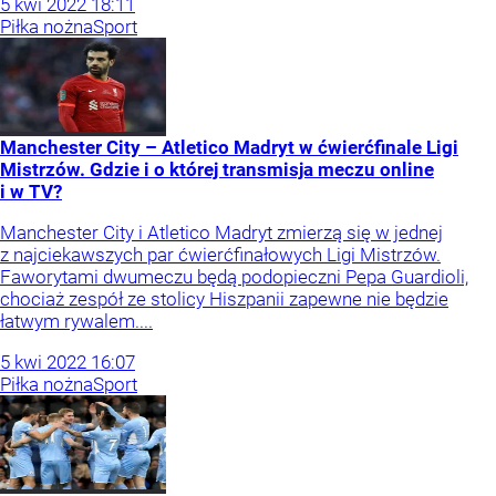
5
kwi
2022
18:11
Piłka nożna
Sport
Manchester City – Atletico Madryt w ćwierćfinale Ligi
Mistrzów. Gdzie i o której transmisja meczu online
i w TV?
Manchester City i Atletico Madryt zmierzą się w jednej
z najciekawszych par ćwierćfinałowych Ligi Mistrzów.
Faworytami dwumeczu będą podopieczni Pepa Guardioli,
chociaż zespół ze stolicy Hiszpanii zapewne nie będzie
łatwym rywalem....
5
kwi
2022
16:07
Piłka nożna
Sport