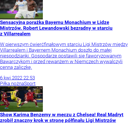
Sensacyjna porażka Bayernu Monachium w Lidze
Mistrzów. Robert Lewandowski bezradny w starciu
z Villarrealem
W pierwszym ćwierćfinałowym starciu Ligi Mistrzów między
Villarrealem i Bayernem Monachium doszło do małej
niespodzianki. Gospodarze postawili się faworyzowanym
Bawarczykom i przed rewanżem w Niemczech wywalczyli
cenną zaliczkę.
6
kwi
2022
22:53
Piłka nożna
Sport
Show Karima Benzemy w meczu z Chelsea! Real Madryt
zrobił znaczny krok w stronę półfinału Ligi Mistrzów