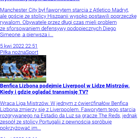
Manchester City był faworytem starcia z Atletico Madryt,
ale goście ze stolicy Hiszpanii wysoko postawili poprzeczkę
rywalom. Obywatele przez długi czas mieli problem
ze sforsowaniem defensywy podopiecznych Diego
Simeone, a pierwsza i...
5
kwi
2022
22:51
Piłka nożna
Sport
Benfica Lizbona podejmie Liverpool w Lidze Mistrzów.
Kiedy i gdzie oglądać transmisję TV?
Wraca Liga Mistrzów. W jednym z ćwierćfinałów Benfica
Lizbona zmierzy się z Liverpoolem. Faworytem tego starcia
rozgrywanego na Estadio da Luz są gracze The Reds, jednak
zespół ze stolicy Portugalii z pewnością spróbuje
pokrzyżować im...