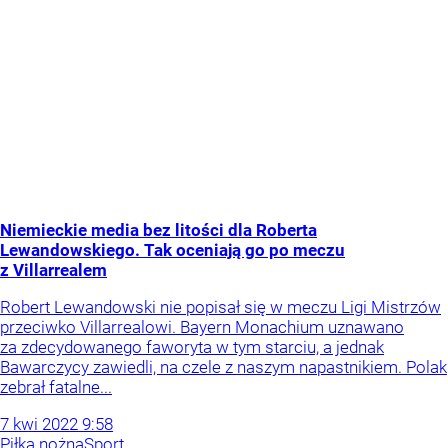
Niemieckie media bez litości dla Roberta
Lewandowskiego. Tak oceniają go po meczu
z Villarrealem
Robert Lewandowski nie popisał się w meczu Ligi Mistrzów
przeciwko Villarrealowi. Bayern Monachium uznawano
za zdecydowanego faworyta w tym starciu, a jednak
Bawarczycy zawiedli, na czele z naszym napastnikiem. Polak
zebrał fatalne...
7
kwi
2022
9:58
Piłka nożna
Sport