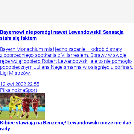
Bayernowi nie pomógł nawet Lewandowski! Sensacja
stała się faktem
Bayern Monachium miał jedno zadanie – odrobić straty
z poprzedniego spotkania z Villarrealem. Sprawy w swoje
ręce wziął dopiero Robert Lewandowski, ale to nie pomogło
podopiecznym Juliana Nagelsmanna w osiągnięciu półfinału
Ligi Mistrzów.
12
kwi
2022
22:55
Piłka nożna
Sport
Kibice stawiają na Benzemę! Lewandowski może nie dać
rady