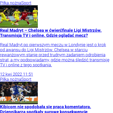
Piłka nożna
Sport
Real Madryt – Chelsea w ćwierćfinale Ligi Mistrzów.
Transmisja TV i online. Gdzie oglądać mecz?
Real Madryt po pierwszym meczu w Londynie jest o krok
od awansu do Ligi Mistrzów. Chelsea w starciu
rewanżowym stanie przed trudnym zadaniem odrobienia
strat, a my podpowiadamy, gdzie można śledzić transmisję
TV i online z tego spotkania.
12
kwi
2022
11:51
Piłka nożna
Sport
Kibicom nie spodobała się praca komentatora.
Dziennikarza spotkały surowe konsekwencje