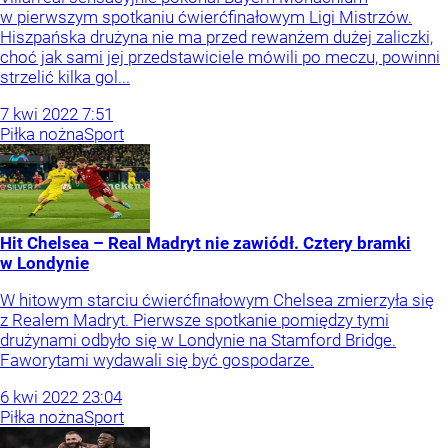
w pierwszym spotkaniu ćwierćfinałowym Ligi Mistrzów.
Hiszpańska drużyna nie ma przed rewanżem dużej zaliczki,
choć jak sami jej przedstawiciele mówili po meczu, powinni
strzelić kilka gol...
7
kwi
2022
7:51
Piłka nożna
Sport
Hit Chelsea – Real Madryt nie zawiódł. Cztery bramki
w Londynie
W hitowym starciu ćwierćfinałowym Chelsea zmierzyła się
z Realem Madryt. Pierwsze spotkanie pomiędzy tymi
drużynami odbyło się w Londynie na Stamford Bridge.
Faworytami wydawali się być gospodarze.
6
kwi
2022
23:04
Piłka nożna
Sport