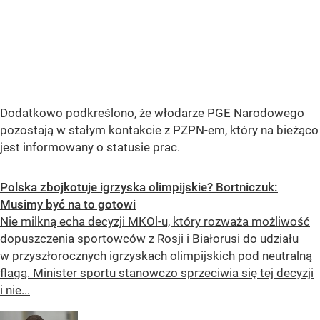
Dodatkowo podkreślono, że włodarze PGE Narodowego
pozostają w stałym kontakcie z PZPN-em, który na bieżąco
jest informowany o statusie prac.
Polska zbojkotuje igrzyska olimpijskie? Bortniczuk:
Musimy być na to gotowi
Nie milkną echa decyzji MKOl-u, który rozważa możliwość
dopuszczenia sportowców z Rosji i Białorusi do udziału
w przyszłorocznych igrzyskach olimpijskich pod neutralną
flagą. Minister sportu stanowczo sprzeciwia się tej decyzji
i nie...