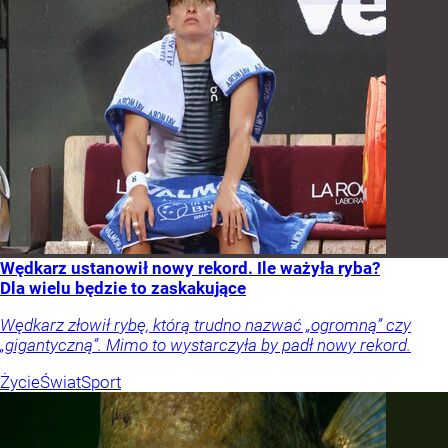
Wędkarz ustanowił nowy rekord. Ile ważyła ryba?
Dla wielu będzie to zaskakujące
Wędkarz złowił rybę, którą trudno nazwać „ogromną” czy
„gigantyczną”. Mimo to wystarczyła by padł nowy rekord.
Życie
Świat
Sport