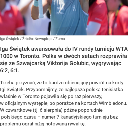
Iga Świątek
/ Źródło:
Newspix.pl
/
Zuma
Iga Świątek awansowała do IV rundy turnieju WTA
1000 w Toronto. Polka w dwóch setach rozprawiła
się ze Szwajcarką Viktorija Golubic, wygrywając
6:2, 6:1.
Trzeba przyznać, że to bardzo obiecujący powrót na korty
Igi Świątek. Przypomnijmy, że najlepsza polska tenisistka
właśnie w Toronto pojawiła się po raz pierwszy,
w oficjalnym występie, bo porażce na kortach Wimbledonu.
W czwartkowe (tj. 6 sierpnia) późne popołudnie –
polskiego czasu – numer 7 kanadyjskiego turnieju bez
problemu ograł niżej notowaną rywalkę.