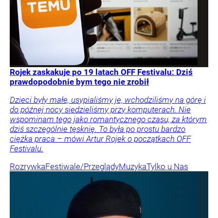
Rojek zaskakuje po 19 latach OFF Festivalu: Dziś
prawdopodobnie bym tego nie zrobił
Dzieci były małe, usypialiśmy je, wchodziliśmy na górę i
do późnej nocy siedzieliśmy przy komputerach. Nie
wspominam tego jako romantycznego czasu, za którym
dziś szczególnie tęsknię. To była po prostu bardzo
ciężka praca – mówi Artur Rojek o początkach OFF
Festivalu.
Rozrywka
Festiwale/Przeglądy
Muzyka
Tylko u Nas