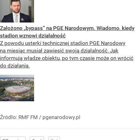
Założono „bypass” na PGE Narodowym. Wiadomo, kiedy
stadion wznowi działalność
Z powodu usterki technicznej stadion PGE Narodowy
na miesiąc musiał zawiesić swoją działalność. Jak
informują władze obiektu, po tym czasie może on wrócić
do działania.
Źródło:
RMF FM
/
pgenarodowy.pl