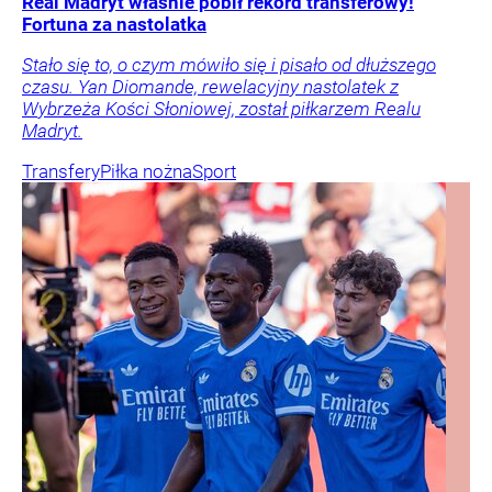
Real Madryt właśnie pobił rekord transferowy!
Fortuna za nastolatka
Stało się to, o czym mówiło się i pisało od dłuższego
czasu. Yan Diomande, rewelacyjny nastolatek z
Wybrzeża Kości Słoniowej, został piłkarzem Realu
Madryt.
Transfery
Piłka nożna
Sport