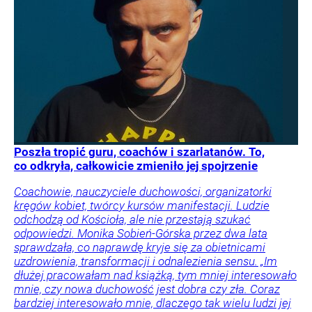
Poszła tropić guru, coachów i szarlatanów. To,
co odkryła, całkowicie zmieniło jej spojrzenie
Coachowie, nauczyciele duchowości, organizatorki
kręgów kobiet, twórcy kursów manifestacji. Ludzie
odchodzą od Kościoła, ale nie przestają szukać
odpowiedzi. Monika Sobień-Górska przez dwa lata
sprawdzała, co naprawdę kryje się za obietnicami
uzdrowienia, transformacji i odnalezienia sensu. „Im
dłużej pracowałam nad książką, tym mniej interesowało
mnie, czy nowa duchowość jest dobra czy zła. Coraz
bardziej interesowało mnie, dlaczego tak wielu ludzi jej