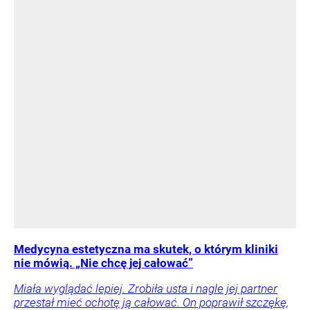
Medycyna estetyczna ma skutek, o którym kliniki
nie mówią. „Nie chcę jej całować”
Miała wyglądać lepiej. Zrobiła usta i nagle jej partner
przestał mieć ochotę ją całować. On poprawił szczękę,