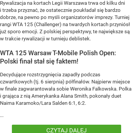
Rywalizacja na kortach Legii Warszawa trwa od kilku dni
i trzeba przyznać, że ostatecznie poukładał się bardzo
dobrze, na pewno po myśli organizatorów imprezy. Turniej
rangi WTA 125 (Challenger) na twardych kortach przyniósł
już sporo emocji. Z polskiej perspektywy, te największe są
w trakcie rywalizacji w turnieju deblistek.
WTA 125 Warsaw T-Mobile Polish Open:
Polski finał stał się faktem!
Decydujące rozstrzygnięcia zapadły podczas
czwartkowych (tj. 6 sierpnia) półfinałów. Najpierw miejsce
w finale zagwarantowała sobie Weronika Falkowska. Polka
i grająca z nią Amerykanka Alana Smith, pokonały duet
Naima Karamoko/Lara Salden 6:1, 6:2.
...
CZYTAJ DALEJ