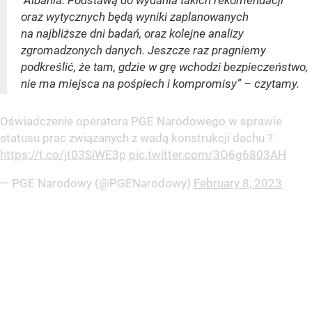
Albania. Podstawą do wydania takich rekomendacji
oraz wytycznych będą wyniki zaplanowanych
na najbliższe dni badań, oraz kolejne analizy
zgromadzonych danych. Jeszcze raz pragniemy
podkreślić, że tam, gdzie w grę wchodzi bezpieczeństwo,
nie ma miejsca na pośpiech i kompromisy” – czytamy.
Oświadczenie operatora PGE Narodowego w sprawie
statusu prac związanych z wadą konstrukcji dachu ?
https://t.co/jt03SiWE3p
pic.twitter.com/3Q6g6803AH
— PGE Narodowy (@PGENarodowy)
February 8, 2023