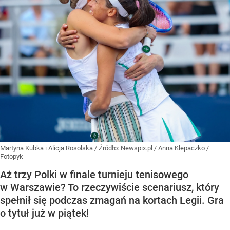
Martyna Kubka i Alicja Rosolska
/ Źródło:
Newspix.pl
/
Anna Klepaczko /
Fotopyk
Aż trzy Polki w finale turnieju tenisowego
w Warszawie? To rzeczywiście scenariusz, który
spełnił się podczas zmagań na kortach Legii. Gra
o tytuł już w piątek!