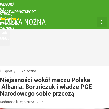
PRZEJDŹ
NA
SPORT WPROST
STRONĘ
GŁÓWNĄ
UBSKRYBUJ
PIŁKA NOŻNA
WPROST.PL
ZALOGUJ
MENU
Sport
/
Piłka nożna
Niejasności wokół meczu Polska –
Albania. Bortniczuk i władze PGE
Narodowego sobie przeczą
Dodano:
8
lutego
2023
12:26