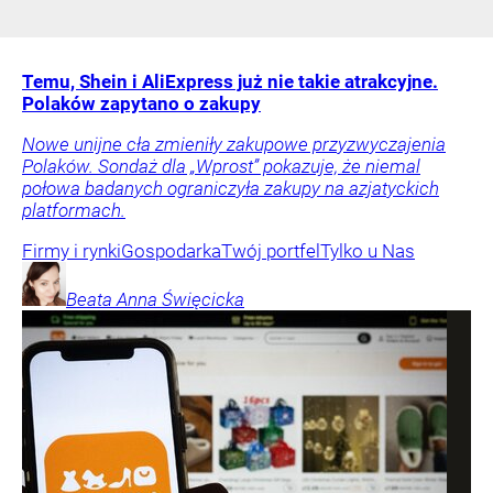
Temu, Shein i AliExpress już nie takie atrakcyjne.
Polaków zapytano o zakupy
Nowe unijne cła zmieniły zakupowe przyzwyczajenia
Polaków. Sondaż dla „Wprost” pokazuje, że niemal
połowa badanych ograniczyła zakupy na azjatyckich
platformach.
Firmy i rynki
Gospodarka
Twój portfel
Tylko u Nas
Beata Anna
Święcicka