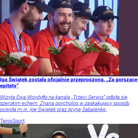
Iga Świątek została oficjalnie przeproszona. „Za gorszące
epitety”
Wizyta Ewa Woydyłło na kanale „Trzeci Serwis” odbiła się
szerokim echem. Znana psycholog w zaskakujący sposób
oceniła m.in. Igę Świątek oraz Arynę Sabalenkę.
Tenis
Sport