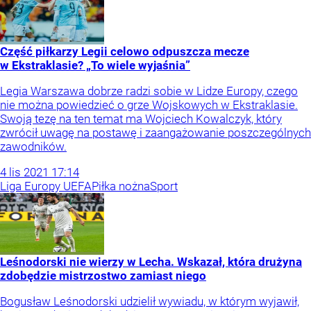
Część piłkarzy Legii celowo odpuszcza mecze
w Ekstraklasie? „To wiele wyjaśnia”
Legia Warszawa dobrze radzi sobie w Lidze Europy, czego
nie można powiedzieć o grze Wojskowych w Ekstraklasie.
Swoją tezę na ten temat ma Wojciech Kowalczyk, który
zwrócił uwagę na postawę i zaangażowanie poszczególnych
zawodników.
4
lis
2021
17:14
Liga Europy UEFA
Piłka nożna
Sport
Leśnodorski nie wierzy w Lecha. Wskazał, która drużyna
zdobędzie mistrzostwo zamiast niego
Bogusław Leśnodorski udzielił wywiadu, w którym wyjawił,