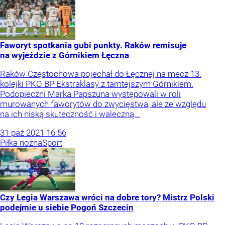
Faworyt spotkania gubi punkty. Raków remisuje
na wyjeździe z Górnikiem Łęczna
Raków Częstochowa pojechał do Łęcznej na mecz 13.
kolejki PKO BP Ekstraklasy z tamtejszym Górnikiem.
Podopieczni Marka Papszuna występowali w roli
murowanych faworytów do zwycięstwa, ale ze względu
na ich niską skuteczność i waleczną...
31
paź
2021
16:56
Piłka nożna
Sport
Czy Legia Warszawa wróci na dobre tory? Mistrz Polski
podejmie u siebie Pogoń Szczecin