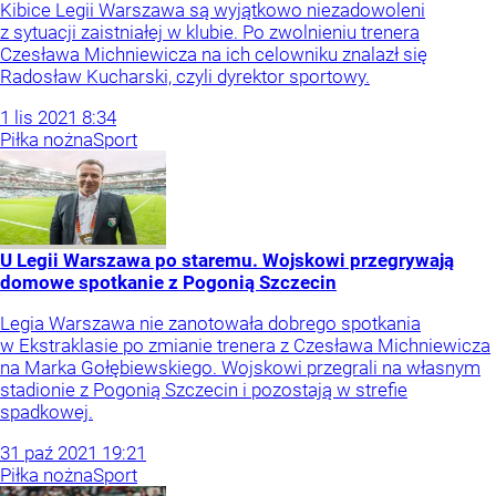
Kibice Legii Warszawa są wyjątkowo niezadowoleni
z sytuacji zaistniałej w klubie. Po zwolnieniu trenera
Czesława Michniewicza na ich celowniku znalazł się
Radosław Kucharski, czyli dyrektor sportowy.
1
lis
2021
8:34
Piłka nożna
Sport
U Legii Warszawa po staremu. Wojskowi przegrywają
domowe spotkanie z Pogonią Szczecin
Legia Warszawa nie zanotowała dobrego spotkania
w Ekstraklasie po zmianie trenera z Czesława Michniewicza
na Marka Gołębiewskiego. Wojskowi przegrali na własnym
stadionie z Pogonią Szczecin i pozostają w strefie
spadkowej.
31
paź
2021
19:21
Piłka nożna
Sport