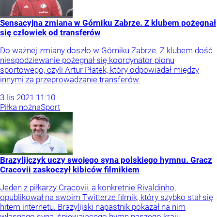
Sensacyjna zmiana w Górniku Zabrze. Z klubem pożegnał
się człowiek od transferów
Do ważnej zmiany doszło w Górniku Zabrze. Z klubem dość
niespodziewanie pożegnał się koordynator pionu
sportowego, czyli Artur Płatek, który odpowiadał między
innymi za przeprowadzanie transferów.
3
lis
2021
11:10
Piłka nożna
Sport
Brazylijczyk uczy swojego syna polskiego hymnu. Gracz
Cracovii zaskoczył kibiców filmikiem
Jeden z piłkarzy Cracovii, a konkretnie Rivaldinho,
opublikował na swoim Twitterze filmik, który szybko stał się
hitem internetu. Brazylijski napastnik pokazał na nim
własnego syna, śpiewającego hymn naszego kraju.