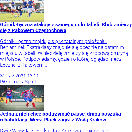
Górnik Łęczna atakuje z samego dołu tabeli. Klub zmierzy
się z Rakowem Częstochowa
Górnik Łęczna znajduje się w fatalnym położeniu.
Beniaminek Ekstraklasy znajduje się obecnie na ostatnim
miejscu w tabeli. W niedzielę zmierzy się z topową drużyną
w Polsce. Podpowiadamy, gdzie i o której oglądać mecz
Łęcznej z Rakowem...
31
paź
2021
13:11
Piłka nożna
Sport
Jedna z nich chce podtrzymać passę, druga poszuka
rehabilitacji. Wisła Płock zagra z Wisłą Kraków
Dwie Wisły, ta z Płocka i ta z Krakowa, zmierzą się