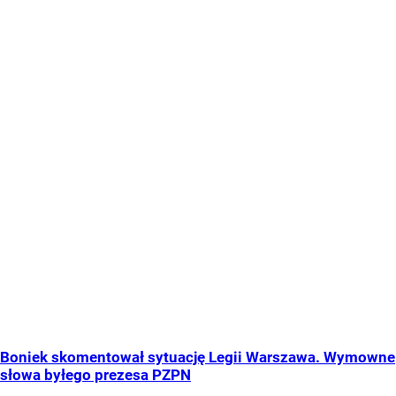
Boniek skomentował sytuację Legii Warszawa. Wymowne
słowa byłego prezesa PZPN