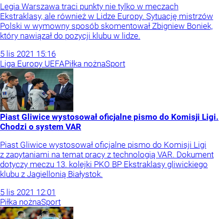
Legia Warszawa traci punkty nie tylko w meczach
Ekstraklasy, ale również w Lidze Europy. Sytuację mistrzów
Polski w wymowny sposób skomentował Zbigniew Boniek,
który nawiązał do pozycji klubu w lidze.
5
lis
2021
15:16
Liga Europy UEFA
Piłka nożna
Sport
Piast Gliwice wystosował oficjalne pismo do Komisji Ligi.
Chodzi o system VAR
Piast Gliwice wystosował oficjalne pismo do Komisji Ligi
z zapytaniami na temat pracy z technologią VAR. Dokument
dotyczy meczu 13. kolejki PKO BP Ekstraklasy gliwickiego
klubu z Jagiellonią Białystok.
5
lis
2021
12:01
Piłka nożna
Sport