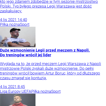
kto jego zdaniem zdobędzie w tym sezonie mistrzostwo
Polski. Typ byłego prezesa Legii Warszawa jest dość
zaskakujący.
4
lis
2021
14:40
Piłka nożna
Sport
Duże wzmocnienie Legii przed meczem z Napoli.
Do treningów wrócił jej lider
Wygląda na to, że przed meczem Legii Warszawa z Napoli
mistrzowie Polski zyskali duże wzmocnienie. Do pełni
treningów wrócił bowiem Artur Boruc, który od dłuższego
czasu zmagał się kontuzją.
4
lis
2021
8:45
Liga Europy UEFA
Piłka nożna
Sport