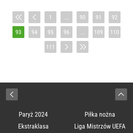
1
...
90
91
92
93
94
95
96
...
109
110
111
Paryż 2024
Piłka nożna
Ekstraklasa
Liga Mistrzów UEFA