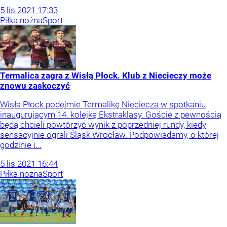
5
lis
2021
17:33
Piłka nożna
Sport
Termalica zagra z Wisłą Płock. Klub z Niecieczy może
znowu zaskoczyć
Wisła Płock podejmie Termalikę Nieciecza w spotkaniu
inaugurującym 14. kolejkę Ekstraklasy. Goście z pewnością
będą chcieli powtórzyć wynik z poprzedniej rundy, kiedy
sensacyjnie ograli Śląsk Wrocław. Podpowiadamy, o której
godzinie i...
5
lis
2021
16:44
Piłka nożna
Sport