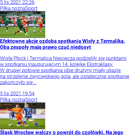
5
lis
2021
22:26
Piłka nożna
Sport
Efektowne akcje ozdobą spotkania Wisły z Termaliką.
Oba zespoły mają prawo czuć niedosyt
Wisła Płock i Termalica Nieciecza podzieliły się punktami
w spotkaniu inaugurującym 14. kolejkę Ekstraklasy.
W drugiej połowie spotkania obie drużyny miały okazje
na strzelenie zwycięskiego gola, ale ostatecznie spotkanie
zakończyło się...
5
lis
2021
19:54
Piłka nożna
Sport
Śląsk Wrocław walczy o powrót do czołówki. Na jego