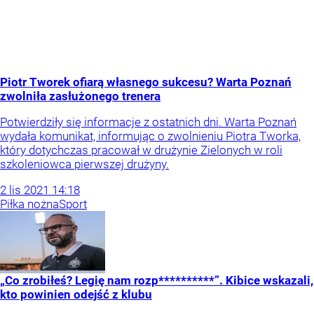
Piotr Tworek ofiarą własnego sukcesu? Warta Poznań
zwolniła zasłużonego trenera
Potwierdziły się informacje z ostatnich dni. Warta Poznań
wydała komunikat, informując o zwolnieniu Piotra Tworka,
który dotychczas pracował w drużynie Zielonych w roli
szkoleniowca pierwszej drużyny.
2
lis
2021
14:18
Piłka nożna
Sport
„Co zrobiłeś? Legię nam rozp**********”. Kibice wskazali,
kto powinien odejść z klubu