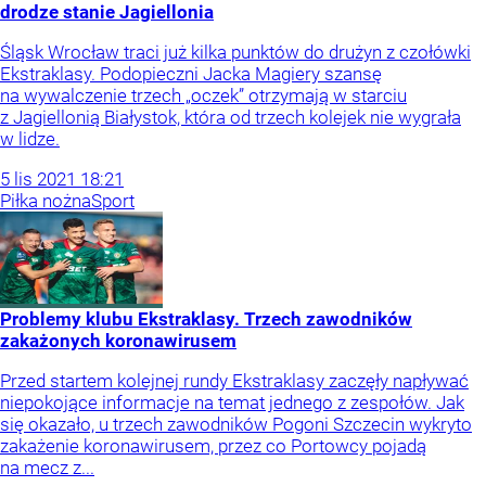
drodze stanie Jagiellonia
Śląsk Wrocław traci już kilka punktów do drużyn z czołówki
Ekstraklasy. Podopieczni Jacka Magiery szansę
na wywalczenie trzech „oczek” otrzymają w starciu
z Jagiellonią Białystok, która od trzech kolejek nie wygrała
w lidze.
5
lis
2021
18:21
Piłka nożna
Sport
Problemy klubu Ekstraklasy. Trzech zawodników
zakażonych koronawirusem
Przed startem kolejnej rundy Ekstraklasy zaczęły napływać
niepokojące informacje na temat jednego z zespołów. Jak
się okazało, u trzech zawodników Pogoni Szczecin wykryto
zakażenie koronawirusem, przez co Portowcy pojadą
na mecz z...