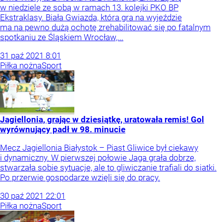
w niedziele ze sobą w ramach 13. kolejki PKO BP
Ekstraklasy. Biała Gwiazda, która gra na wyjeździe
ma na pewno dużą ochotę zrehabilitować się po fatalnym
spotkaniu ze Śląskiem Wrocław,...
31
paź
2021
8:01
Piłka nożna
Sport
Jagiellonia, grając w dziesiątkę, uratowała remis! Gol
wyrównujący padł w 98. minucie
Mecz Jagiellonia Białystok – Piast Gliwice był ciekawy
i dynamiczny. W pierwszej połowie Jaga grała dobrze,
stwarzała sobie sytuacje, ale to gliwiczanie trafiali do siatki.
Po przerwie gospodarze wzięli się do pracy.
30
paź
2021
22:01
Piłka nożna
Sport