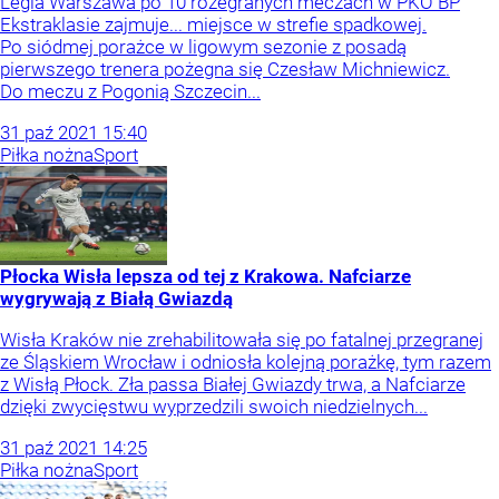
Legia Warszawa po 10 rozegranych meczach w PKO BP
Ekstraklasie zajmuje... miejsce w strefie spadkowej.
Po siódmej porażce w ligowym sezonie z posadą
pierwszego trenera pożegna się Czesław Michniewicz.
Do meczu z Pogonią Szczecin...
31
paź
2021
15:40
Piłka nożna
Sport
Płocka Wisła lepsza od tej z Krakowa. Nafciarze
wygrywają z Białą Gwiazdą
Wisła Kraków nie zrehabilitowała się po fatalnej przegranej
ze Śląskiem Wrocław i odniosła kolejną porażkę, tym razem
z Wisłą Płock. Zła passa Białej Gwiazdy trwa, a Nafciarze
dzięki zwycięstwu wyprzedzili swoich niedzielnych...
31
paź
2021
14:25
Piłka nożna
Sport