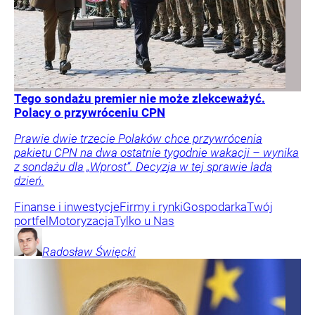
Tego sondażu premier nie może zlekceważyć.
Polacy o przywróceniu CPN
Prawie dwie trzecie Polaków chce przywrócenia
pakietu CPN na dwa ostatnie tygodnie wakacji – wynika
z sondażu dla „Wprost”. Decyzja w tej sprawie lada
dzień.
Finanse i inwestycje
Firmy i rynki
Gospodarka
Twój
portfel
Motoryzacja
Tylko u Nas
Radosław
Święcki