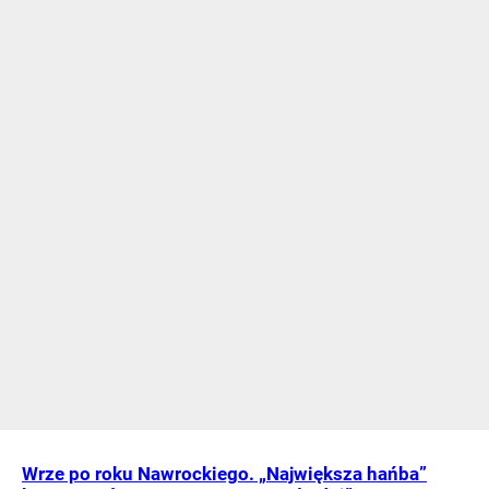
Wrze po roku Nawrockiego. „Największa hańba”