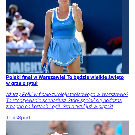
Polski finał w Warszawie! To będzie wielkie święto
w grze o tytuł
Aż trzy Polki w finale turnieju tenisowego w Warszawie?
To rzeczywiście scenariusz, który spełnił się podczas
zmagań na kortach Legii. Gra o tytuł już w piątek!
Tenis
Sport