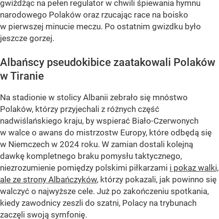
gwiżdżąc na pełen regulator w chwili śpiewania hymnu
narodowego Polaków oraz rzucając race na boisko
w pierwszej minucie meczu. Po ostatnim gwizdku było
jeszcze gorzej.
Albańscy pseudokibice zaatakowali Polaków
w Tiranie
Na stadionie w stolicy Albanii zebrało się mnóstwo
Polaków, którzy przyjechali z różnych część
nadwiślańskiego kraju, by wspierać Biało-Czerwonych
w walce o awans do mistrzostw Europy, które odbędą się
w Niemczech w 2024 roku. W zamian dostali kolejną
dawkę kompletnego braku pomysłu taktycznego,
niezrozumienie pomiędzy polskimi piłkarzami
i pokaz walki,
ale ze strony Albańczyków
, którzy pokazali, jak powinno się
walczyć o najwyższe cele. Już po zakończeniu spotkania,
kiedy zawodnicy zeszli do szatni, Polacy na trybunach
zaczęli swoją symfonię.