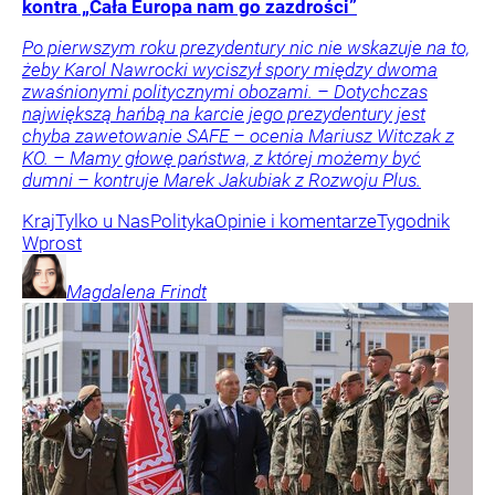
kontra „Cała Europa nam go zazdrości”
Po pierwszym roku prezydentury nic nie wskazuje na to,
żeby Karol Nawrocki wyciszył spory między dwoma
zwaśnionymi politycznymi obozami. – Dotychczas
największą hańbą na karcie jego prezydentury jest
chyba zawetowanie SAFE – ocenia Mariusz Witczak z
KO. – Mamy głowę państwa, z której możemy być
dumni – kontruje Marek Jakubiak z Rozwoju Plus.
Kraj
Tylko u Nas
Polityka
Opinie i komentarze
Tygodnik
Wprost
Magdalena
Frindt