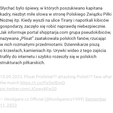
Słychać było śpiewy, w których poszukiwano kapitana
kadry, niezbyt miłe słowa w stronę Polskiego Związku Piłki
Nożnej itp. Kiedy wyszli na ulice Tirany i napotkali kibiców
gospodarzy, zaczęło się robić naprawdę niebezpiecznie.
Jak informuje portal shqiptarja.com grupa pseudokibiców,
nazywana „Plisat” zaatakowała polskich fanów, rzucając
w nich rozmaitymi przedmiotami. Dziennikarze piszą
o krzesłach, kamieniach itp. Urywki wideo z tego zajścia
trafiły do internetu i szybko rozeszły się w polskich
strukturach piłkarskich.
10.09.2023, Plisat Prishtinë?? attacking Polish?? fans after
the match
https://t.co/Fjy3xrlEmQ
pic.twitter.com/JCgwyAFw20
— Hooligans.cz Official (@hooliganscz1999)
September
11, 2023