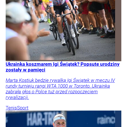
Ukrainka koszmarem Igi Świątek? Popsute urodziny
zostały w pamięci
Marta Kostiuk będzie rywalką Igi Świątek w meczu IV
rundy turnieju rangi WTA 1000 w Toronto. Ukrainka
zabrała głos o Polce tuż przed rozpoczęciem
rywalizacji.
Tenis
Sport