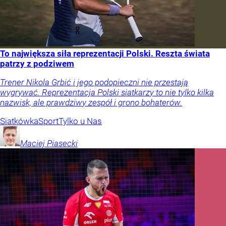
To największa siła reprezentacji Polski. Reszta świata
patrzy z podziwem
Trener Nikola Grbić i jego podopieczni nie przestają
wygrywać. Reprezentacja Polski siatkarzy to nie tylko kilka
nazwisk, ale prawdziwy zespół i grono bohaterów.
Siatkówka
Sport
Tylko u Nas
Maciej
Piasecki