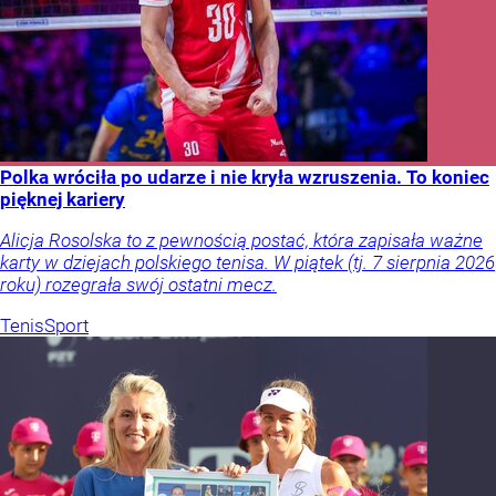
Polka wróciła po udarze i nie kryła wzruszenia. To koniec
pięknej kariery
Alicja Rosolska to z pewnością postać, która zapisała ważne
karty w dziejach polskiego tenisa. W piątek (tj. 7 sierpnia 2026
roku) rozegrała swój ostatni mecz.
Tenis
Sport