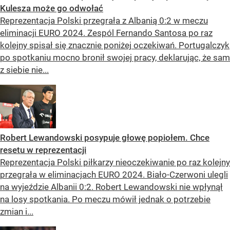
Kulesza może go odwołać
Reprezentacja Polski przegrała z Albanią 0:2 w meczu
eliminacji EURO 2024. Zespól Fernando Santosa po raz
kolejny spisał się znacznie poniżej oczekiwań. Portugalczyk
po spotkaniu mocno bronił swojej pracy, deklarując, że sam
z siebie nie...
Robert Lewandowski posypuje głowę popiołem. Chce
resetu w reprezentacji
Reprezentacja Polski piłkarzy nieoczekiwanie po raz kolejny
przegrała w eliminacjach EURO 2024. Biało-Czerwoni ulegli
na wyjeździe Albanii 0:2. Robert Lewandowski nie wpłynął
na losy spotkania. Po meczu mówił jednak o potrzebie
zmian i...