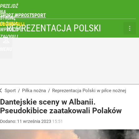
PRZEJDŹ
NA
SPORT WPROST
STRONĘ
GŁÓWNĄ
UBSKRYBUJ
REPREZENTACJA POLSKI
WPROST.PL
ZALOGUJ
MENU
Sport
/
Piłka nożna
/
Reprezentacja Polski w piłce nożnej
Dantejskie sceny w Albanii.
Pseudokibice zaatakowali Polaków
Dodano:
11
września
2023
15:51