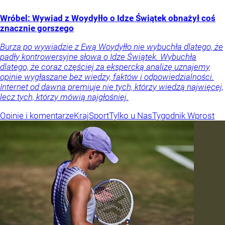
Wróbel: Wywiad z Woydyłło o Idze Świątek obnażył coś
znacznie gorszego
Burza po wywiadzie z Ewą Woydyłło nie wybuchła dlatego, że
padły kontrowersyjne słowa o Idze Świątek. Wybuchła
dlatego, że coraz częściej za ekspercką analizę uznajemy
opinie wygłaszane bez wiedzy, faktów i odpowiedzialności.
Internet od dawna premiuje nie tych, którzy wiedzą najwięcej,
lecz tych, którzy mówią najgłośniej.
Opinie i komentarze
Kraj
Sport
Tylko u Nas
Tygodnik Wprost