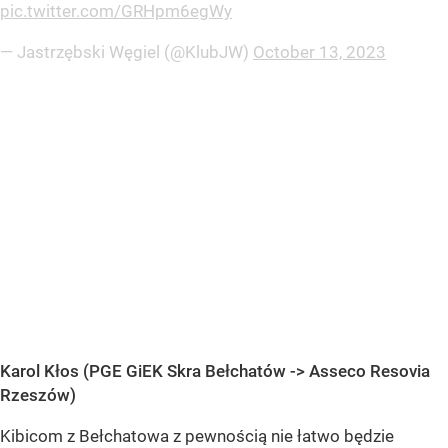
pic.twitter.com/GRHpm6egWy
— Jastrzębski Węgiel (@KlubJW)
October 13, 2023
Karol Kłos (PGE GiEK Skra Bełchatów -> Asseco Resovia
Rzeszów)
Kibicom z Bełchatowa z pewnością nie łatwo będzie