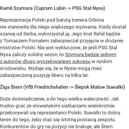
Kamil Szymura (Cuprum Lubin -> PSG Stal Nysa)
Reprezentacja Polski pod batutą trenera Grbicia
nie stanowiła dla niego większego wyzwania. Kiedy dostał
szansę od Serba, wykorzystał ją. Jego brat Rafał będzie
z Tomaszem Fornalem zabezpieczał przyjęcie w drużynie
mistrzów Polski. Nie jest wykluczone, że jeśli PSG Stal
Nysa zaliczy solidny sezon, to
Szymura będzie jednym
z autorów długo wyczekiwanego sukcesu
w nyskim
środowisku. Wydaje się, że w Nysie mogą mieć
zabezpieczoną pozycję libero na kilka lat.
Žiga Štern (VfB Friedrichshafen -> Ślepsk Malow Suwałki)
Duże doświadczenie, a do tego wielka waleczność. Jak
trudno grać ze słoweńskimi siatkarzami wielokrotnie
przekonywali się reprezentanci Polski. Suwałki to dobry
teren do tego, żeby stać się istotną postacią zespołu.
Konkurentów do gry na pozycji nie brakuje, ale Štern