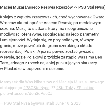
Maciej Muzaj (Asseco Resovia Rzeszów -> PSG Stal Nysa)
Kolejny z wątków rzeszowskich, choć wychowanek Gwardii
Wrocław akurat opuścił Asseco Resovię po medalowym
sezonie.
Muzaj to siatkarz
, który ma nieograniczone
możliwości ofensywne, spoglądając na jego parametry
i umiejętności. Wydaje się, że przy solidnym, równym
graniu, może powrócić do grona szerokiego składu
reprezentacji Polski. A już na pewno zostać gwiazdą
w Nysie, gdzie Polakowi przyjdzie zastąpić Wassima Ben
Tarę, jednego z trzech najlepiej punktujących siatkarzy
w PlusLidze w poprzednim sezonie.
Mamy też dla Was kilka słów od Macieja Muzaja - nowego
atakującego
#PSGStalNysa
! ??
#StalToMy
#PlusLiga
pic.twitter.com/donSoPseCJ
— PSG Stal Nysa (@nysa_stal)
June 18, 2023