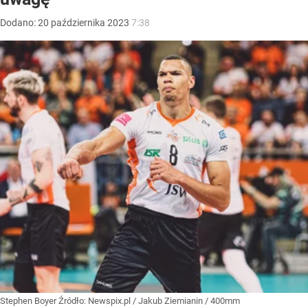
Dodano:
20
października
2023
7:38
Stephen Boyer
Źródło:
Newspix.pl
/
Jakub Ziemianin / 400mm