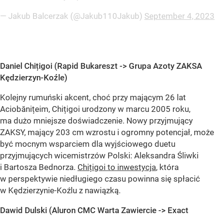
— Jakub Balcerzak (@Jakub110Jakub)
September 4, 2023
Daniel Chițigoi (Rapid Bukareszt -> Grupa Azoty ZAKSA
Kędzierzyn-Koźle)
Kolejny rumuński akcent, choć przy mającym 26 lat
Aciobănițeim, Chițigoi urodzony w marcu 2005 roku,
ma dużo mniejsze doświadczenie. Nowy przyjmujący
ZAKSY, mający 203 cm wzrostu i ogromny potencjał, może
być mocnym wsparciem dla wyjściowego duetu
przyjmujących wicemistrzów Polski: Aleksandra Śliwki
i Bartosza Bednorza.
Chițigoi to inwestycja
, która
w perspektywie niedługiego czasu powinna się spłacić
w Kędzierzynie-Koźlu z nawiązką.
Dawid Dulski (Aluron CMC Warta Zawiercie -> Exact