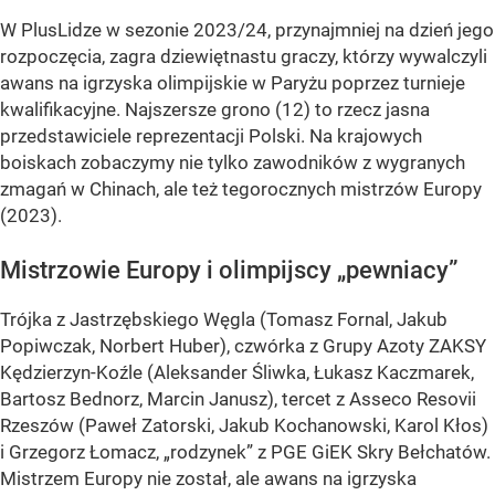
W PlusLidze w sezonie 2023/24, przynajmniej na dzień jego
rozpoczęcia, zagra dziewiętnastu graczy, którzy wywalczyli
awans na igrzyska olimpijskie w Paryżu poprzez turnieje
kwalifikacyjne. Najszersze grono (12) to rzecz jasna
przedstawiciele reprezentacji Polski. Na krajowych
boiskach zobaczymy nie tylko zawodników z wygranych
zmagań w Chinach, ale też tegorocznych mistrzów Europy
(2023).
Mistrzowie Europy i olimpijscy „pewniacy”
Trójka z Jastrzębskiego Węgla (Tomasz Fornal, Jakub
Popiwczak, Norbert Huber), czwórka z Grupy Azoty ZAKSY
Kędzierzyn-Koźle (Aleksander Śliwka, Łukasz Kaczmarek,
Bartosz Bednorz, Marcin Janusz), tercet z Asseco Resovii
Rzeszów (Paweł Zatorski, Jakub Kochanowski, Karol Kłos)
i Grzegorz Łomacz, „rodzynek” z PGE GiEK Skry Bełchatów.
Mistrzem Europy nie został, ale awans na igrzyska