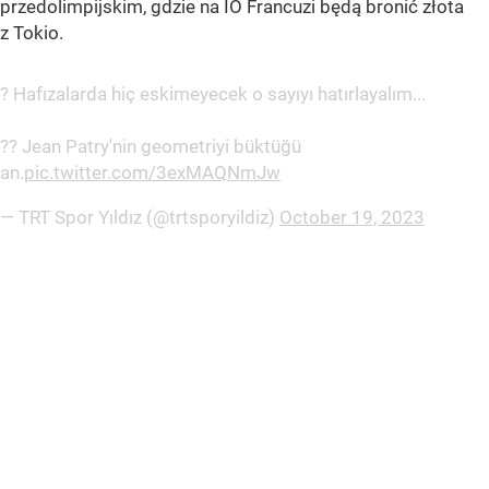
przedolimpijskim, gdzie na IO Francuzi będą bronić złota
z Tokio.
? Hafızalarda hiç eskimeyecek o sayıyı hatırlayalım...
?? Jean Patry'nin geometriyi büktüğü
an.
pic.twitter.com/3exMAQNmJw
— TRT Spor Yıldız (@trtsporyildiz)
October 19, 2023