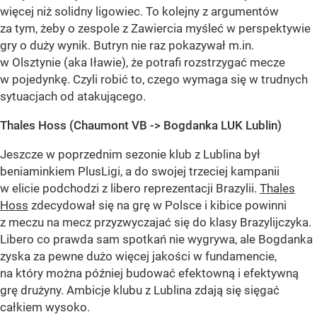
więcej niż solidny ligowiec. To kolejny z argumentów
za tym, żeby o zespole z Zawiercia myśleć w perspektywie
gry o duży wynik. Butryn nie raz pokazywał m.in.
w Olsztynie (aka Iławie), że potrafi rozstrzygać mecze
w pojedynkę. Czyli robić to, czego wymaga się w trudnych
sytuacjach od atakującego.
Thales Hoss (Chaumont VB -> Bogdanka LUK Lublin)
Jeszcze w poprzednim sezonie klub z Lublina był
beniaminkiem PlusLigi, a do swojej trzeciej kampanii
w elicie podchodzi z libero reprezentacji Brazylii.
Thales
Hoss
zdecydował się na grę w Polsce i kibice powinni
z meczu na mecz przyzwyczajać się do klasy Brazylijczyka.
Libero co prawda sam spotkań nie wygrywa, ale Bogdanka
zyska za pewne dużo więcej jakości w fundamencie,
na który można później budować efektowną i efektywną
grę drużyny. Ambicje klubu z Lublina zdają się sięgać
całkiem wysoko.