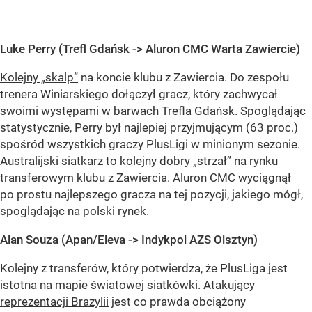
Luke Perry (Trefl Gdańsk -> Aluron CMC Warta Zawiercie)
Kolejny „skalp”
na koncie klubu z Zawiercia. Do zespołu
trenera Winiarskiego dołączył gracz, który zachwycał
swoimi występami w barwach Trefla Gdańsk. Spoglądając
statystycznie, Perry był najlepiej przyjmującym (63 proc.)
spośród wszystkich graczy PlusLigi w minionym sezonie.
Australijski siatkarz to kolejny dobry „strzał” na rynku
transferowym klubu z Zawiercia. Aluron CMC wyciągnął
po prostu najlepszego gracza na tej pozycji, jakiego mógł,
spoglądając na polski rynek.
Alan Souza (Apan/Eleva -> Indykpol AZS Olsztyn)
Kolejny z transferów, który potwierdza, że PlusLiga jest
istotna na mapie światowej siatkówki.
Atakujący
reprezentacji Brazylii
jest co prawda obciążony