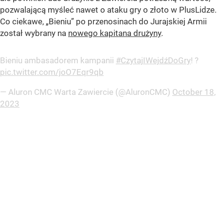
pozwalającą myśleć nawet o ataku gry o złoto w PlusLidze.
Co ciekawe, „Bieniu” po przenosinach do Jurajskiej Armii
został wybrany na
nowego kapitana drużyny
.
Bieniu ambasadorem kampanii
#CzytajIWejdźDoGry
! ?
pic.twitter.com/joO7Eqr9qb
— Aluron CMC Warta Zawiercie (@AluronCMC)
October 18,
2023