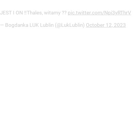
JEST I ON ‼️Thales, witamy ??
pic.twitter.com/Npi3yRThrV
— Bogdanka LUK Lublin (@LukLublin)
October 12, 2023