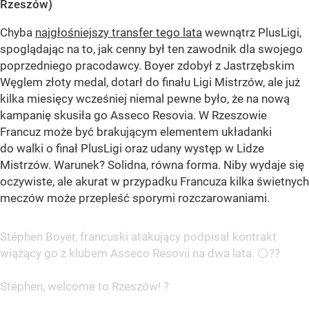
Rzeszów)
Chyba
najgłośniejszy transfer tego lata
wewnątrz PlusLigi,
spoglądając na to, jak cenny był ten zawodnik dla swojego
poprzedniego pracodawcy. Boyer zdobył z Jastrzębskim
Węglem złoty medal, dotarł do finału Ligi Mistrzów, ale już
kilka miesięcy wcześniej niemal pewne było, że na nową
kampanię skusiła go Asseco Resovia. W Rzeszowie
Francuz może być brakującym elementem układanki
do walki o finał PlusLigi oraz udany występ w Lidze
Mistrzów. Warunek? Solidna, równa forma. Niby wydaje się
oczywiste, ale akurat w przypadku Francuza kilka świetnych
meczów może przepleść sporymi rozczarowaniami.
Stéphen Boyer, francuski atakujący podpisał kontrakt
wiążący go z klubem Asseco Resovii na dwa lata. ⚪️??
Stéphen, welcome to Rzeszów! ?