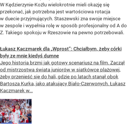
W Kędzierzynie-Koźlu wielokrotnie mieli okazję się
przekonać, jak potrzebna jest wartościowa rotacja
w duecie przyjmujących. Staszewski zna swoje miejsce
w zespole i wypełnia rolę w sposób profesjonalny od A do
Z. Takiego spokoju w Rzeszowie na pewno potrzebowali.
Łukasz Kaczmarek dla „Wprost”: Chciałbym, żeby córki
były ze mnie kiedyś dumne
Jego historia brzmi jak gotowy scenariusz na film. Zaczął
od mistrzostwa świata juniorów w siatkówce plażowej,
żeby przenieść się do hali, gdzie po latach stanął obok
Bartosza Kurka, jako atakujący Biało-Czerwonych. Łukasz
Kaczmarek w...