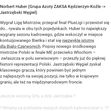
Norbert Huber (Grupa Azoty ZAKSA Kędzierzyn-Koźle ->
Jastrzębski Węgiel)
Wygrał Ligę Mistrzów, przegrał finał PlusLigi i przeniósł się
do… rywala w obu tych pojedynkach. Huber to największy
wygrany sezonu kadrowego, gdzie wskoczył w miejsce
kontuzjowanego Bieńka i stał się
niezwykle istotny
dla Biało-Czerwonych
. Popisy nowego środkowego
mistrzów Polski w finale ME przeciwko Włochom –
zwłaszcza w polu serwisowym – przeszły już do pięknej
historii reprezentacji Polski. Jastrzębski Węgiel zyskał
klasowego gracza, który powinien być jednym
z najlepszych na swojej pozycji, nie tylko w krajowym
graniu, ale też na międzynarodowym froncie.
Jeszcze wczoraj Orły, a dziś Jastrzębie.?
? Witamy na pokładzie naszych złotych kadrowiczów!☺️ ??