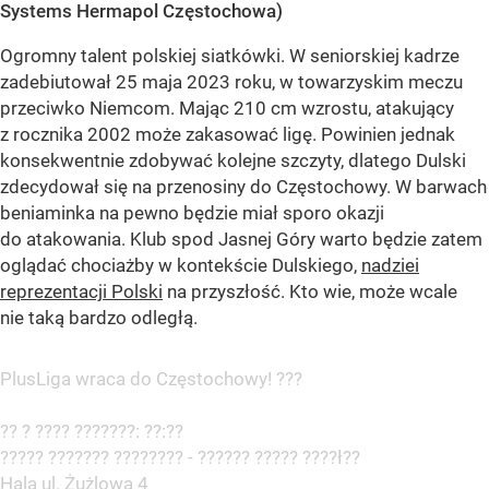
Systems Hermapol Częstochowa)
Ogromny talent polskiej siatkówki. W seniorskiej kadrze
zadebiutował 25 maja 2023 roku, w towarzyskim meczu
przeciwko Niemcom. Mając 210 cm wzrostu, atakujący
z rocznika 2002 może zakasować ligę. Powinien jednak
konsekwentnie zdobywać kolejne szczyty, dlatego Dulski
zdecydował się na przenosiny do Częstochowy. W barwach
beniaminka na pewno będzie miał sporo okazji
do atakowania. Klub spod Jasnej Góry warto będzie zatem
oglądać chociażby w kontekście Dulskiego,
nadziei
reprezentacji Polski
na przyszłość. Kto wie, może wcale
nie taką bardzo odległą.
PlusLiga wraca do Częstochowy! ???
?? ? ???? ???????: ??:??
????? ??????? ???????? - ?????? ????? ????ł??
Hala ul. Żużlowa 4