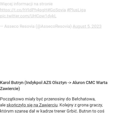
Więcej informacji na stronie
https://t.co/hYIdPh4pgH
#GoSovia
#PlusLiga
pic.twitter.com/UHCow1dykL
— Asseco Resovia (@AssecoResovia)
August 5, 2023
Karol Butryn (Indykpol AZS Olsztyn -> Aluron CMC Warta
Zawiercie)
Początkowo miały być przenosiny do Bełchatowa,
ale
skończyło się na Zawierciu
. Kolejny z grona graczy,
którym szansę dał w kadrze trener Grbić. Butryn to coś