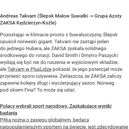
Andreas Takvam (Ślepsk Malow Suwałki -> Grupa Azoty
ZAKSA Kędzierzyn-Koźle)
Pozostając w klimacie prosto z Suwalszczyzny, Ślepsk
opuścił norweski gigant. Takvam nie zastąpi jeden
do jednego Hubera, ale ZAKSA zyskała solidnego
środkowego do rotacji. David Smith i Dmytro Paszycki
wydają się być nie do ruszenia w wyjściowym składzie,
ale
Takvam w PlusLidze
pokazał, że jego potencjał może
przynieść sporo ożywienia. Zwłaszcza, że ZAKSA zaliczy
zapewne kolejny długi i wyczerpujący sezon. Norweg
pod okiem Fina? To może się udać.
Polacy wybrali sport narodowy. Zaskakujące wyniki
badania
Piłka nożna o zasięgu globalnym, będąca
najpopularniejszym sportem na świecie, jest zdecydowanie