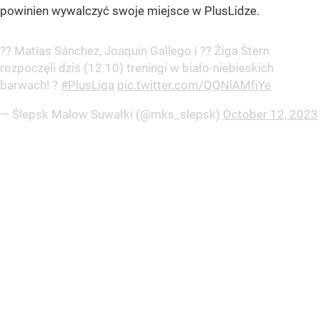
powinien wywalczyć swoje miejsce w PlusLidze.
?? Matías Sánchez, Joaquin Gallego i ?? Žiga Štern
rozpoczęli dziś (12.10) treningi w biało-niebieskich
barwach! ?
#PlusLiga
pic.twitter.com/QQNlAMfjYe
— Ślepsk Malow Suwałki (@mks_slepsk)
October 12, 2023