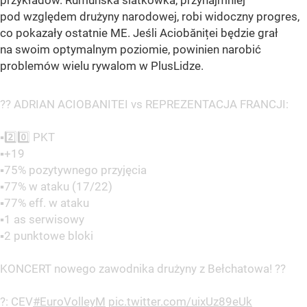
pod względem drużyny narodowej, robi widoczny progres,
co pokazały ostatnie ME. Jeśli Aciobăniței będzie grał
na swoim optymalnym poziomie, powinien narobić
problemów wielu rywalom w PlusLidze.
?? ADRIAN ACIOBANITEI vs REPREZENTACJA FRANCJI:
▪️2️⃣0️⃣ PKT
▪️+19
▪️75% pozytywnego przyjęcia
▪️77% w ataku (17/22)
▪️77% eff. w ataku
▪️1 as serwisowy
▪️2 punktowe bloki
KONCERT nowego zawodnika drużyny z Bełchatowa! ??
?: CEV
#EuroVolleyM
pic.twitter.com/uixUz89eUk