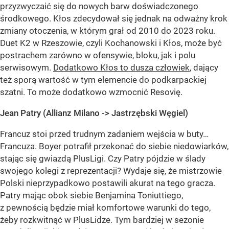
przyzwyczaić się do nowych barw doświadczonego
środkowego. Kłos zdecydował się jednak na odważny krok
zmiany otoczenia, w którym grał od 2010 do 2023 roku.
Duet K2 w Rzeszowie, czyli Kochanowski i Kłos, może być
postrachem zarówno w ofensywie, bloku, jak i polu
serwisowym.
Dodatkowo Kłos to dusza człowiek
, dający
też sporą wartość w tym elemencie do podkarpackiej
szatni. To może dodatkowo wzmocnić Resovię.
Jean Patry (Allianz Milano -> Jastrzębski Węgiel)
Francuz stoi przed trudnym zadaniem wejścia w buty…
Francuza. Boyer potrafił przekonać do siebie niedowiarków,
stając się gwiazdą PlusLigi. Czy Patry pójdzie w ślady
swojego kolegi z reprezentacji? Wydaje się, że mistrzowie
Polski nieprzypadkowo postawili akurat na tego gracza.
Patry mając obok siebie Benjamina Toniuttiego,
z pewnością będzie miał komfortowe warunki do tego,
żeby rozkwitnąć w PlusLidze. Tym bardziej w sezonie