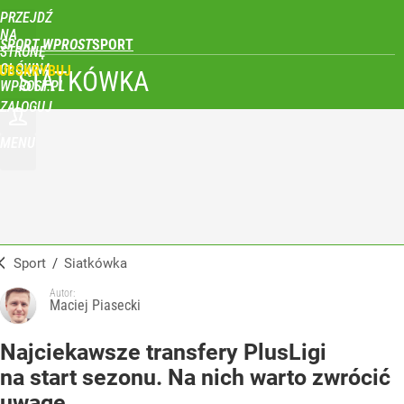
PRZEJDŹ
NA
SPORT WPROST
STRONĘ
GŁÓWNĄ
UBSKRYBUJ
SIATKÓWKA
WPROST.PL
ZALOGUJ
MENU
Sport
/
Siatkówka
Autor:
Maciej Piasecki
Najciekawsze transfery PlusLigi
na start sezonu. Na nich warto zwrócić
uwagę