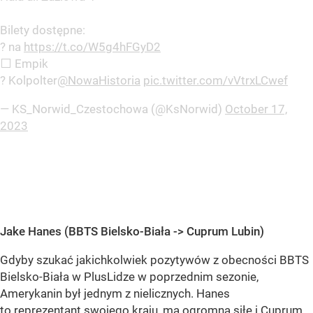
Bilety dostępne:
? na
https://t.co/W5g4hFGyD2
⬜ Empik
? Kolpolter
@NowaHistoria
pic.twitter.com/vVtrxLCwef
— KS_Norwid_Czestochowa (@KsNorwid)
October 17,
2023
Jake Hanes (BBTS Bielsko-Biała -> Cuprum Lubin)
Gdyby szukać jakichkolwiek pozytywów z obecności BBTS
Bielsko-Biała w PlusLidze w poprzednim sezonie,
Amerykanin był jednym z nielicznych. Hanes
to reprezentant swojego kraju,
ma ogromną siłę
i Cuprum