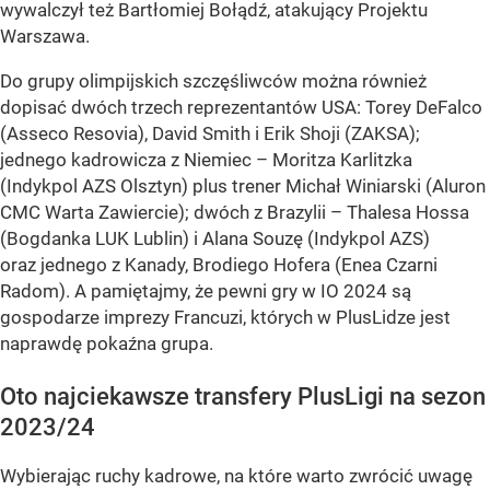
wywalczył też Bartłomiej Bołądź, atakujący Projektu
Warszawa.
Do grupy olimpijskich szczęśliwców można również
dopisać dwóch trzech reprezentantów USA: Torey DeFalco
(Asseco Resovia), David Smith i Erik Shoji (ZAKSA);
jednego kadrowicza z Niemiec – Moritza Karlitzka
(Indykpol AZS Olsztyn) plus trener Michał Winiarski (Aluron
CMC Warta Zawiercie); dwóch z Brazylii – Thalesa Hossa
(Bogdanka LUK Lublin) i Alana Souzę (Indykpol AZS)
oraz jednego z Kanady, Brodiego Hofera (Enea Czarni
Radom). A pamiętajmy, że pewni gry w IO 2024 są
gospodarze imprezy Francuzi, których w PlusLidze jest
naprawdę pokaźna grupa.
Oto najciekawsze transfery PlusLigi na sezon
2023/24
Wybierając ruchy kadrowe, na które warto zwrócić uwagę