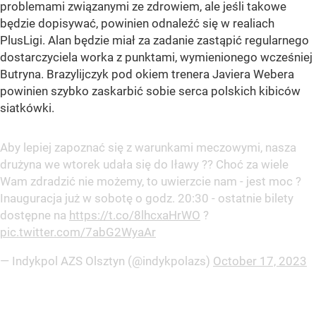
problemami związanymi ze zdrowiem, ale jeśli takowe
będzie dopisywać, powinien odnaleźć się w realiach
PlusLigi. Alan będzie miał za zadanie zastąpić regularnego
dostarczyciela worka z punktami, wymienionego wcześniej
Butryna. Brazylijczyk pod okiem trenera Javiera Webera
powinien szybko zaskarbić sobie serca polskich kibiców
siatkówki.
Aby lepiej zapoznać się z warunkami meczowymi, nasza
drużyna we wtorek udała się do Iławy ??️ Choć za wiele
Wam zdradzić nie możemy, to uwierzcie nam - jest moc ?
Inauguracja już w sobotę o godz. 20:30 - ostatnie bilety
dostępne na
https://t.co/8lhcxaHrWO
?
pic.twitter.com/7abG2WyaAr
— Indykpol AZS Olsztyn (@indykpolazs)
October 17, 2023