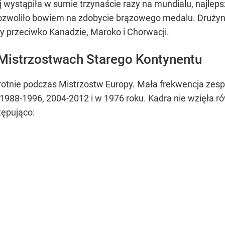
ej wystąpiła w sumie trzynaście razy na mundialu, najle
zwoliło bowiem na zdobycie brązowego medalu. Drużyna
y przeciwko Kanadzie, Maroko i Chorwacji.
 Mistrzostwach Starego Kontynentu
krotnie podczas Mistrzostw Europy. Mała frekwencja zes
988-1996, 2004-2012 i w 1976 roku. Kadra nie wzięła rów
tępująco: