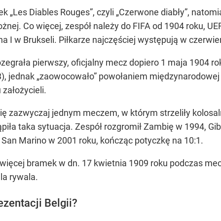
k „Les Diables Rouges”, czyli „Czerwone diabły”, natomi
Nożnej. Co więcej, zespół należy do FIFA od 1904 roku, 
 I w Brukseli. Piłkarze najczęściej występują w czerwieni
zegrała pierwszy, oficjalny mecz dopiero 1 maja 1904 rok
3), jednak „zaowocowało” powołaniem międzynarodowej fe
 założycieli.
się zazwyczaj jednym meczem, w którym strzeliły kolosal
piła taka sytuacja. Zespół rozgromił Zambię w 1994, Gib
 San Marino w 2001 roku, kończąc potyczkę na 10:1.
więcej bramek w dn. 17 kwietnia 1909 roku podczas mecz
la rywala.
zentacji Belgii?