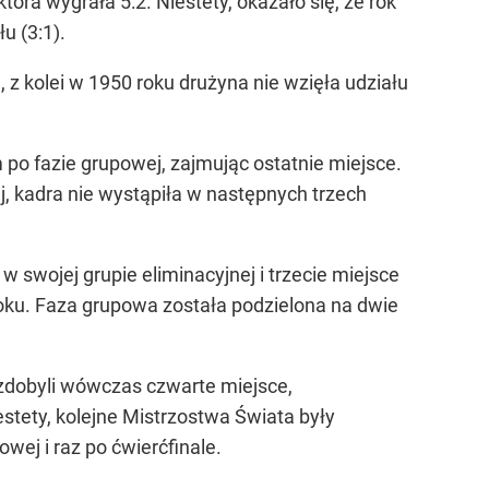
tóra wygrała 5:2. Niestety, okazało się, że rok
u (3:1).
 z kolei w 1950 roku drużyna nie wzięła udziału
 po fazie grupowej, zajmując ostatnie miejsce.
, kadra nie wystąpiła w następnych trzech
swojej grupie eliminacyjnej i trzecie miejsce
roku. Faza grupowa została podzielona na dwie
zdobyli wówczas czwarte miejsce,
tety, kolejne Mistrzostwa Świata były
wej i raz po ćwierćfinale.