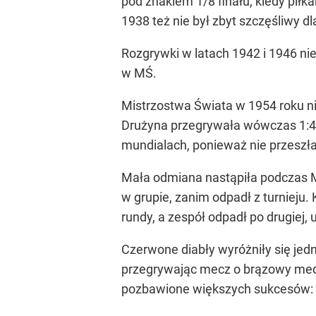
pod znakiem 1/8 finału, kiedy piłka
1938 też nie był zbyt szczęśliwy dl
Rozgrywki w latach 1942 i 1946 nie
w MŚ.
Mistrzostwa Świata w 1954 roku ni
Drużyna przegrywała wówczas 1:4 z
mundialach, ponieważ nie przeszła 
Mała odmiana nastąpiła podczas MŚ
w grupie, zanim odpadł z turnieju
rundy, a zespół odpadł po drugiej,
Czerwone diabły wyróżniły się je
przegrywając mecz o brązowy meda
pozbawione większych sukcesów: kad