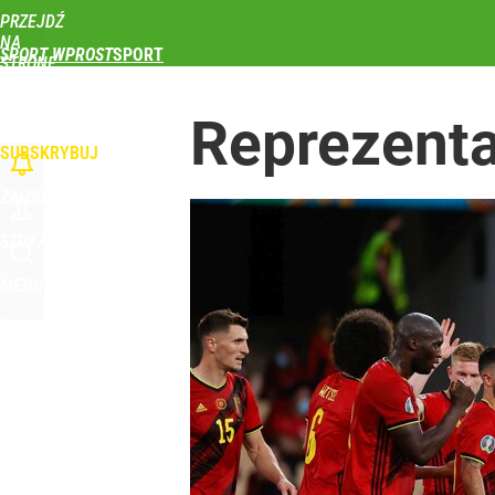
PRZEJDŹ
NA
SPORT WPROST
STRONĘ
GŁÓWNĄ
PIŁKA NOŻNA
SIATKÓWKA
TENIS
LEKKOATLETYKA
SKOKI NARCIAR
WPROST.PL
Reprezentac
SUBSKRYBUJ
ZALOGUJ
SZUKAJ
MENU