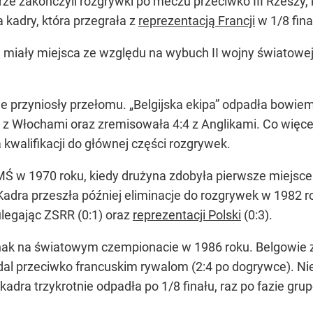
rze zakończyli rozgrywki po meczu przeciwko III Rzeszy, k
a kadry, która przegrała z
reprezentacją Francji
w 1/8 finał
 miały miejsca ze względu na wybuch II wojny światowej,
e przyniosły przełomu. „Belgijska ekipa” odpadła bowiem
 Włochami oraz zremisowała 4:4 z Anglikami. Co więcej
kwalifikacji do głównej części rozgrywek.
 w 1970 roku, kiedy drużyna zdobyła pierwsze miejsce w 
. Kadra przeszła później eliminacje do rozgrywek w 1982 
 ulegając ZSRR (0:1) oraz
reprezentacji Polski
(0:3).
dnak na światowym czempionacie w 1986 roku. Belgowie 
l przeciwko francuskim rywalom (2:4 po dogrywce). Nies
ra trzykrotnie odpadła po 1/8 finału, raz po fazie grupo