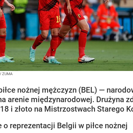
/
ZUMA
piłce nożnej mężczyzn (BEL) — narodowy
j na arenie międzynarodowej. Drużyna
18 i złoto na Mistrzostwach Starego K
 reprezentacji Belgii w piłce nożnej