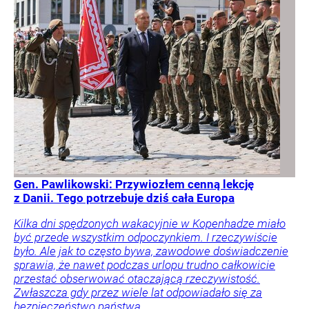
Gen. Pawlikowski: Przywiozłem cenną lekcję
z Danii. Tego potrzebuje dziś cała Europa
Kilka dni spędzonych wakacyjnie w Kopenhadze miało
być przede wszystkim odpoczynkiem. I rzeczywiście
było. Ale jak to często bywa, zawodowe doświadczenie
sprawia, że nawet podczas urlopu trudno całkowicie
przestać obserwować otaczającą rzeczywistość.
Zwłaszcza gdy przez wiele lat odpowiadało się za
bezpieczeństwo państwa.