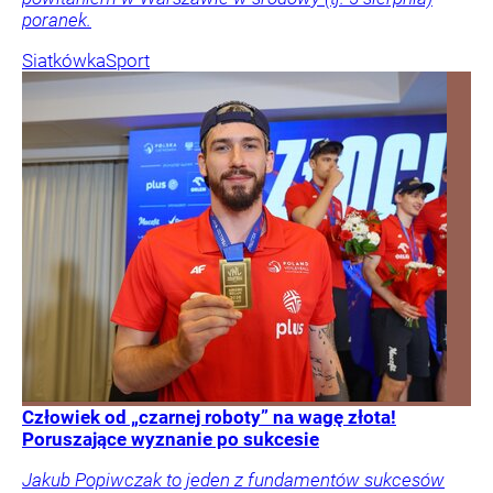
poranek.
Siatkówka
Sport
Człowiek od „czarnej roboty” na wagę złota!
Poruszające wyznanie po sukcesie
Jakub Popiwczak to jeden z fundamentów sukcesów