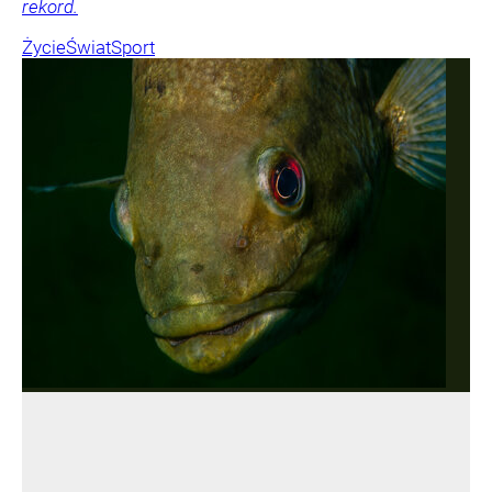
rekord.
Życie
Świat
Sport