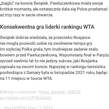
„bajglu” na koncie Świątek. Pawluczenkowa miała swoje
krótkie momenty, ale ostatecznie dała się Polce przełamać
aż trzy razy w secie otwarcia.
Konsekwentna gra liderki rankingu WTA
Świątek dobrze wiedziała, że przeciwko Rosjance
nie mogła pozwolić sobie na zwolnienie tempa gry.
Im szybciej Polka grała, tym trudniejsze zadanie stało
bowiem przed Pawluczenkową. Wspomniany finał w Paryżu
sprzed siedmiu lat to nie jedyny sukces, jaki Rosjanka
zapisała na swoim koncie. Najwyżej w rankingu tenisistka
pochodząca z Samary była w listopadzie 2021 roku, będąc
na 11 miejscu w tourze WTA.
Making a statement ?
@iga_swiatek
|
#IBI23
pic.twitter.com/LPt9tcbpZn
— wta (@WTA)
May 12, 2023