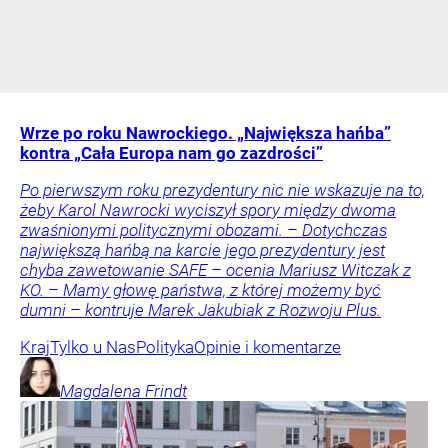
Wrze po roku Nawrockiego. „Największa hańba”
kontra „Cała Europa nam go zazdrości”
Po pierwszym roku prezydentury nic nie wskazuje na to,
żeby Karol Nawrocki wyciszył spory między dwoma
zwaśnionymi politycznymi obozami. – Dotychczas
największą hańbą na karcie jego prezydentury jest
chyba zawetowanie SAFE – ocenia Mariusz Witczak z
KO. – Mamy głowę państwa, z której możemy być
dumni – kontruje Marek Jakubiak z Rozwoju Plus.
Kraj
Tylko u Nas
Polityka
Opinie i komentarze
Magdalena
Frindt