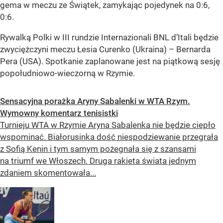
gema w meczu ze Świątek, zamykając pojedynek na 0:6,
0:6.
Rywalką Polki w III rundzie Internazionali BNL d’Itali będzie
zwyciężczyni meczu Łesia Curenko (Ukraina) – Bernarda
Pera (USA). Spotkanie zaplanowane jest na piątkową sesję
popołudniowo-wieczorną w Rzymie.
Sensacyjna porażka Aryny Sabalenki w WTA Rzym.
Wymowny komentarz tenisistki
Turnieju WTA w Rzymie Aryna Sabalenka nie będzie ciepło
wspominać. Białorusinka dość niespodziewanie przegrała
z Sofią Kenin i tym samym pożegnała się z szansami
na triumf we Włoszech. Druga rakieta świata jednym
zdaniem skomentowała...