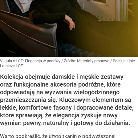
Vistula x LOT: Elegancja w podróży
/ Źródło:
Materiały prasowe
/
Polskie Linie
Lotnicze LOT
Kolekcja obejmuje damskie i męskie zestawy
oraz funkcjonalne akcesoria podróżne, które
odpowiadają na wyzwania wielogodzinnego
przemieszczania się. Kluczowym elementem są
lekkie, komfortowe fasony i dopracowane detale,
które sprawiają, że elegancja zyskuje nowy
wymiar: pewny, naturalny i gotowy do działania.
Warto podkreślić, że użyto tkanin o podwyższonej