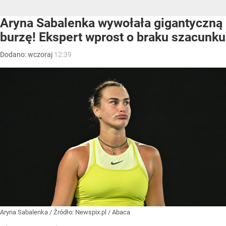
Aryna Sabalenka wywołała gigantyczną
burzę! Ekspert wprost o braku szacunku
Dodano:
wczoraj
12:39
Aryna Sabalenka
/ Źródło:
Newspix.pl
/
Abaca