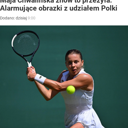
Maja Chwalińska znów to przeżyła.
Alarmujące obrazki z udziałem Polki
Dodano:
dzisiaj
9:00