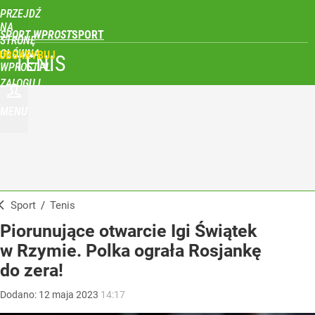
PRZEJDŹ
NA
SPORT WPROST
STRONĘ
GŁÓWNĄ
UBSKRYBUJ
TENIS
WPROST.PL
ZALOGUJ
MENU
Sport
/
Tenis
Piorunujące otwarcie Igi Świątek
w Rzymie. Polka ograła Rosjankę
do zera!
Dodano:
12
maja
2023
14:17