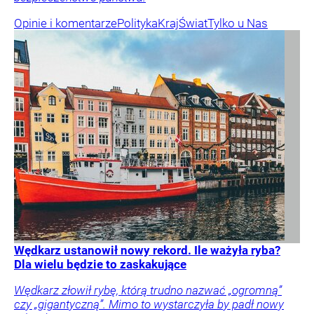
Opinie i komentarze
Polityka
Kraj
Świat
Tylko u Nas
Wędkarz ustanowił nowy rekord. Ile ważyła ryba?
Dla wielu będzie to zaskakujące
Wędkarz złowił rybę, którą trudno nazwać „ogromną”
czy „gigantyczną”. Mimo to wystarczyła by padł nowy