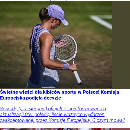
Świetne wieści dla kibiców sportu w Polsce! Komisja
Europejska podjęła decyzję
W środę (tj. 5 sierpnia) oficjalnie poinformowano o
aktualizacji tzw. polskiej liście ważnych wydarzeń,
zaakceptowanej przez Komisję Europejską. O czym mowa?