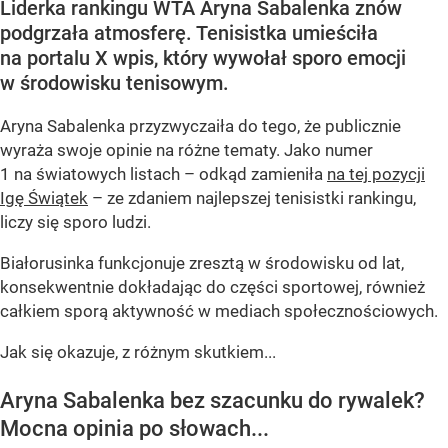
Liderka rankingu WTA Aryna Sabalenka znów
podgrzała atmosferę. Tenisistka umieściła
na portalu X wpis, który wywołał sporo emocji
w środowisku tenisowym.
Aryna Sabalenka przyzwyczaiła do tego, że publicznie
wyraża swoje opinie na różne tematy. Jako numer
1 na światowych listach – odkąd zamieniła
na tej pozycji
Igę Świątek
– ze zdaniem najlepszej tenisistki rankingu,
liczy się sporo ludzi.
Białorusinka funkcjonuje zresztą w środowisku od lat,
konsekwentnie dokładając do części sportowej, również
całkiem sporą aktywność w mediach społecznościowych.
Jak się okazuje, z różnym skutkiem...
Aryna Sabalenka bez szacunku do rywalek?
Mocna opinia po słowach...