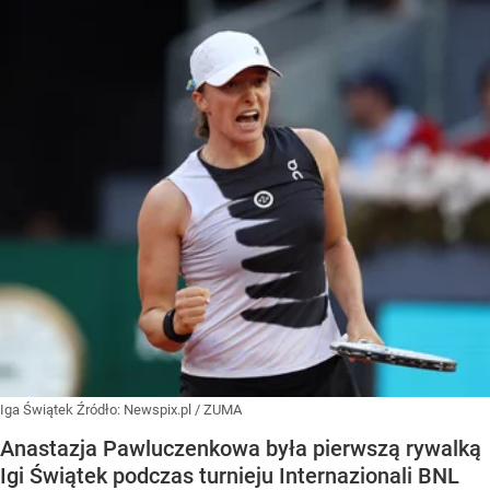
Iga Świątek
Źródło:
Newspix.pl
/
ZUMA
Anastazja Pawluczenkowa była pierwszą rywalką
Igi Świątek podczas turnieju Internazionali BNL