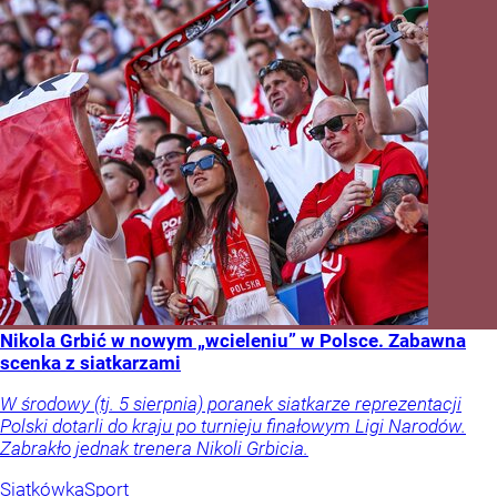
Nikola Grbić w nowym „wcieleniu” w Polsce. Zabawna
scenka z siatkarzami
W środowy (tj. 5 sierpnia) poranek siatkarze reprezentacji
Polski dotarli do kraju po turnieju finałowym Ligi Narodów.
Zabrakło jednak trenera Nikoli Grbicia.
Siatkówka
Sport