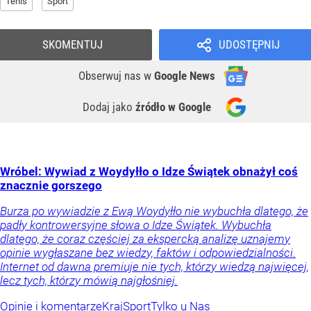
Tenis
Sport
SKOMENTUJ
UDOSTĘPNIJ
Obserwuj nas
w
Google News
Dodaj jako
źródło w Google
Wróbel: Wywiad z Woydyłło o Idze Świątek obnażył coś
znacznie gorszego
Burza po wywiadzie z Ewą Woydyłło nie wybuchła dlatego, że
padły kontrowersyjne słowa o Idze Świątek. Wybuchła
dlatego, że coraz częściej za ekspercką analizę uznajemy
opinie wygłaszane bez wiedzy, faktów i odpowiedzialności.
Internet od dawna premiuje nie tych, którzy wiedzą najwięcej,
lecz tych, którzy mówią najgłośniej.
Opinie i komentarze
Kraj
Sport
Tylko u Nas