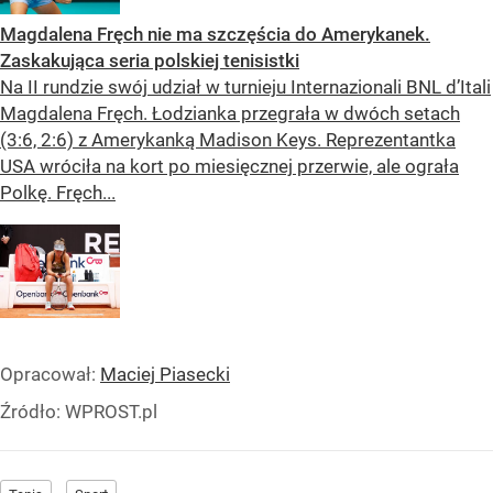
Magdalena Fręch nie ma szczęścia do Amerykanek.
Zaskakująca seria polskiej tenisistki
Na II rundzie swój udział w turnieju Internazionali BNL d’Itali
Magdalena Fręch. Łodzianka przegrała w dwóch setach
(3:6, 2:6) z Amerykanką Madison Keys. Reprezentantka
USA wróciła na kort po miesięcznej przerwie, ale ograła
Polkę. Fręch...
Opracował:
Maciej Piasecki
Źródło:
WPROST.pl