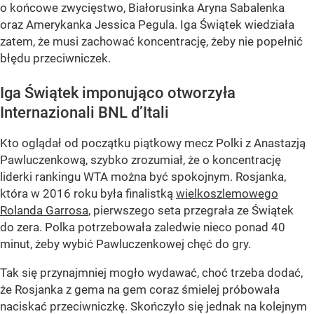
o końcowe zwycięstwo, Białorusinka Aryna Sabalenka
oraz Amerykanka Jessica Pegula. Iga Świątek wiedziała
zatem, że musi zachować koncentrację, żeby nie popełnić
błędu przeciwniczek.
Iga Świątek imponująco otworzyła
Internazionali BNL d’Itali
Kto oglądał od początku piątkowy mecz Polki z Anastazją
Pawluczenkową, szybko zrozumiał, że o koncentrację
liderki rankingu WTA można być spokojnym. Rosjanka,
która w 2016 roku była finalistką
wielkoszlemowego
Rolanda Garrosa
, pierwszego seta przegrała ze Świątek
do zera. Polka potrzebowała zaledwie nieco ponad 40
minut, żeby wybić Pawluczenkowej chęć do gry.
Tak się przynajmniej mogło wydawać, choć trzeba dodać,
że Rosjanka z gema na gem coraz śmielej próbowała
naciskać przeciwniczkę. Skończyło się jednak na kolejnym