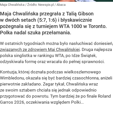
Maja Chwalińska
/ Źródło:
Newspix.pl
/
Abaca
Maja Chwalińska przegrała z Talią Gibson
w dwóch setach (5:7, 1:6) i błyskawicznie
pożegnała się z turniejem WTA 1000 w Toronto.
Polka nadal szuka przełamania.
W ostatnich tygodniach można było nasłuchiwać doniesień,
związanych ze zdrowiem Mai Chwalińskiej
. Druga najlepsza
polska singlistka w rankingu WTA, po Idze Świątek,
odzyskiwała formę oraz wracała do pełnej sprawności.
Kontuzja, której doznała podczas wielkoszlemowego
Wimbledonu, okazała się być bardziej czasochłonna, aniżeli
pierwotnie zakładano. Zegar tykał, Chwalińska wraz
ze swoim sztabem chciała się jednak odpowiednio
przygotować do powrotu. Tym bardziej że po finale Roland
Garros 2026, oczekiwania względem Polki...