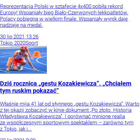
Reprezentacja Polski w sztafecie 4x400 pobiła rekord
Europy! Wspaniały bieg Biało-Czerwonych lekkoatletów.
Polacy pobiegną w wielkim finale. Wspaniały wynik daje
nadzieję na medal.
30
lip
2021
13:26
Tokio 2020
Sport
Dziś rocznica „gestu Kozakiewicza”. „Chciałem
tym ruskim pokazać”
Właśnie mija 41 lat od słynnego „gestu Kozakiewicza”. Warto
z tej okazji zobaczyć w kinie dokument „Po złoto. Historia
Władysława Kozakiewicza”. I porównać minione realia
ze współczesnym sportowym spektaklem – zarówno tym
z Tokio, jak i...