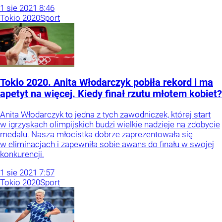
1
sie
2021
8:46
Tokio 2020
Sport
Tokio 2020. Anita Włodarczyk pobiła rekord i ma
apetyt na więcej. Kiedy finał rzutu młotem kobiet?
Anita Włodarczyk to jedna z tych zawodniczek, której start
w igrzyskach olimpijskich budzi wielkie nadzieje na zdobycie
medalu. Nasza młocistka dobrze zaprezentowała się
w eliminacjach i zapewniła sobie awans do finału w swojej
konkurencji.
1
sie
2021
7:57
Tokio 2020
Sport