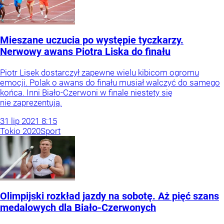
Mieszane uczucia po występie tyczkarzy.
Nerwowy awans Piotra Liska do finału
Piotr Lisek dostarczył zapewne wielu kibicom ogromu
emocji. Polak o awans do finału musiał walczyć do samego
końca. Inni Biało-Czerwoni w finale niestety się
nie zaprezentują.
31
lip
2021
8:15
Tokio 2020
Sport
Olimpijski rozkład jazdy na sobotę. Aż pięć szans
medalowych dla Biało-Czerwonych