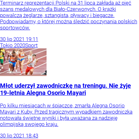
Terminarz reprezentacji Polski na 31 lipca zakłada aż pięć
szans medalowych dla Biało-Czerwonych. O krążki
powalczą żeglarze, sztangista, pływacy i biegacze.
Podpowiadamy, o której można śledzić poczynania polskich
sportowców.
30
lip
2021
19:11
Tokio 2020
Sport
Młot uderzył zawodniczkę na treningu. Nie żyje
19-letnia Alegna Osorio Mayari
Po kilku miesiącach w śpiączce, zmarła Alegna Osorio
Mayari z Kuby. Przed tragicznym wypadkiem zawodniczka
notowała świetne wyniki i była uważana za nadzieję
olimpijską swojego kraju.
30
lip
2021
18:43