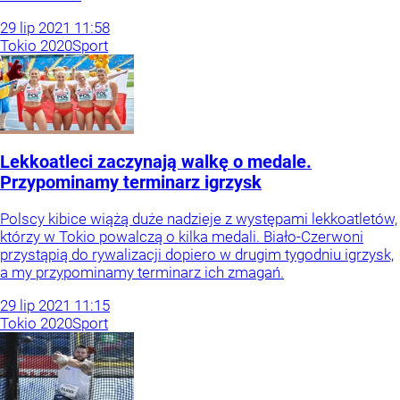
29
lip
2021
11:58
Tokio 2020
Sport
Lekkoatleci zaczynają walkę o medale.
Przypominamy terminarz igrzysk
Polscy kibice wiążą duże nadzieje z występami lekkoatletów,
którzy w Tokio powalczą o kilka medali. Biało-Czerwoni
przystąpią do rywalizacji dopiero w drugim tygodniu igrzysk,
a my przypominamy terminarz ich zmagań.
29
lip
2021
11:15
Tokio 2020
Sport