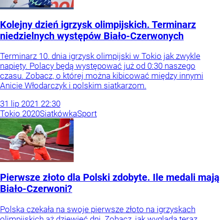
Kolejny dzień igrzysk olimpijskich. Terminarz
niedzielnych występów Biało-Czerwonych
Terminarz 10. dnia igrzysk olimpijski w Tokio jak zwykle
napięty. Polacy będą występować już od 0:30 naszego
czasu. Zobacz, o której można kibicować między innymi
Anicie Włodarczyk i polskim siatkarzom.
31
lip
2021
22:30
Tokio 2020
Siatkówka
Sport
Pierwsze złoto dla Polski zdobyte. Ile medali mają
Biało-Czerwoni?
Polska czekała na swoje pierwsze złoto na igrzyskach
olimpijskich aż dziewięć dni. Zobacz, jak wygląda teraz