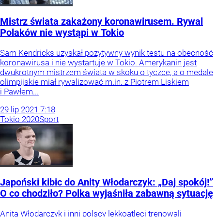
Mistrz świata zakażony koronawirusem. Rywal
Polaków nie wystąpi w Tokio
Sam Kendricks uzyskał pozytywny wynik testu na obecność
koronawirusa i nie wystartuje w Tokio. Amerykanin jest
dwukrotnym mistrzem świata w skoku o tyczce, a o medale
olimpijskie miał rywalizować m.in. z Piotrem Liskiem
i Pawłem...
29
lip
2021
7:18
Tokio 2020
Sport
Japoński kibic do Anity Włodarczyk: „Daj spokój!”
O co chodziło? Polka wyjaśniła zabawną sytuację
Anita Włodarczyk i inni polscy lekkoatleci trenowali