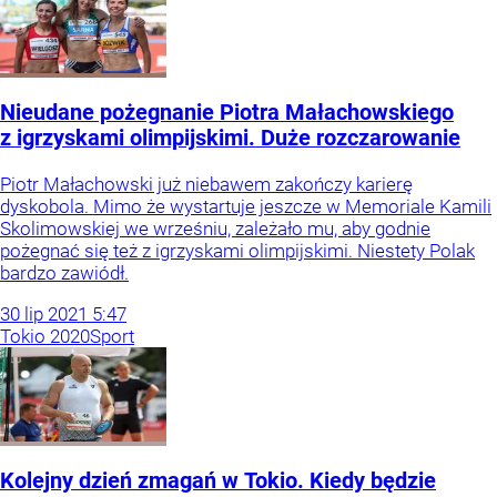
Nieudane pożegnanie Piotra Małachowskiego
z igrzyskami olimpijskimi. Duże rozczarowanie
Piotr Małachowski już niebawem zakończy karierę
dyskobola. Mimo że wystartuje jeszcze w Memoriale Kamili
Skolimowskiej we wrześniu, zależało mu, aby godnie
pożegnać się też z igrzyskami olimpijskimi. Niestety Polak
bardzo zawiódł.
30
lip
2021
5:47
Tokio 2020
Sport
Kolejny dzień zmagań w Tokio. Kiedy będzie