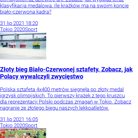
klasyfikacja medalowa. Ile krążków ma na swoim koncie
biało-czerwona kadra?
31
lip
2021
18:20
Tokio 2020
Sport
Złoty bieg Biało-Czerwonej sztafety. Zobacz, jak
Polacy wywalczyli zwycięstwo
Polska sztafeta 4x400 metrów sięgnęła po złoty medal
igrzysk olimpijskich. To pierwszy krążek z tego kruszcu
dla reprezentacji Polski podczas zmagań w Tokio. Zobacz
nagranie ze złotego biegu naszych lekkoatletów.
31
lip
2021
16:05
Tokio 2020
Sport