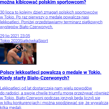
można kibicować polskim sportowcom?
30 lipca to kolejny dzień zmagań polskich sportowców
w Tokio. Po raz pierwszy o medale powalczą nasi
lekkoatleci. Poniżej przedstawiamy terminarz piątkowych
występów Biało-Czerwonych.
29
lip
2021
23:05
Tokio 2020
Siatkówka
Sport
Polscy lekkoatleci powalczą o medale w Tokio.
Kiedy starty Biało-Czerwonych?
Lekkoatleci od lat dostarczają nam wielu powodów
do radości, a swoje chwile triumfu mogą przeżywać również
w Tokio. Biało-Czerwoni podczas igrzysk będą liczyli się
w kilku konkurencjach i można spodziewać się, że wywalczą
kilka medali.