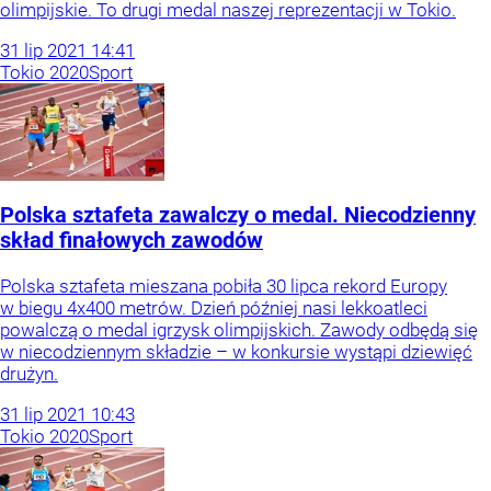
olimpijskie. To drugi medal naszej reprezentacji w Tokio.
31
lip
2021
14:41
Tokio 2020
Sport
Polska sztafeta zawalczy o medal. Niecodzienny
skład finałowych zawodów
Polska sztafeta mieszana pobiła 30 lipca rekord Europy
w biegu 4x400 metrów. Dzień później nasi lekkoatleci
powalczą o medal igrzysk olimpijskich. Zawody odbędą się
w niecodziennym składzie – w konkursie wystąpi dziewięć
drużyn.
31
lip
2021
10:43
Tokio 2020
Sport