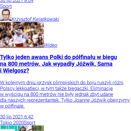
30
lip
2021
8:09
Sport
Krzysztof
Kwiatkowski
Wideo
Tylko jeden awans Polki do półfinału w biegu
na 800 metrów. Jak wypadły Jóźwik, Sarna
i Wielgosz?
W kolejnym dniu igrzysk olimpijskich do boju ruszyli różni
Polscy lekkoatleci, w tym także biegaczki. Eliminacje
w wyścigu na 800 metrów nie były jednak zbyt udane
dla naszych reprezentantek. Tylko Joannę Jóźwik obejrzymy
w półfinale.
30
lip
2021
6:42
Tokio 2020
Sport