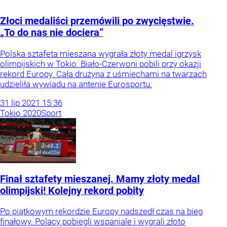
Złoci medaliści przemówili po zwycięstwie.
„To do nas nie dociera”
Polska sztafeta mieszana wygrała złoty medal igrzysk
olimpijskich w Tokio. Biało-Czerwoni pobili przy okazji
rekord Europy. Cała drużyna z uśmiechami na twarzach
udzieliła wywiadu na antenie Eurosportu.
31
lip
2021
15:36
Tokio 2020
Sport
Finał sztafety mieszanej. Mamy złoty medal
olimpijski! Kolejny rekord pobity
Po piątkowym rekordzie Europy nadszedł czas na bieg
finałowy. Polacy pobiegli wspaniale i wygrali złoto