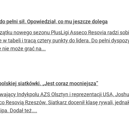
o pełni sił. Opowiedział, co mu jeszcze dolega
zątku nowego sezonu PlusLigi Asseco Resovia radzi sobi
 w tabeli i tracą cztery punkty do lidera. Do pełni dyspoz
 nie może grać na...
olskiej siatkówki. „Jest coraz mocniejsza”
wający Indykpolu AZS Olsztyn i reprezentacji USA, Joshu
co Resovią Rzeszów. Siatkarz docenił klasę rywali, jedn
ipa. Dodał też,...