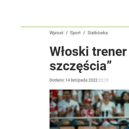
Wprost
/
Sport
/
Siatkówka
Włoski trene
szczęścia”
Dodano:
14
listopada
2022
22:13