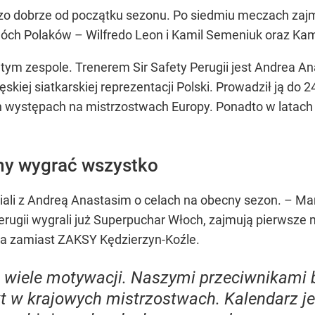
rdzo dobrze od początku sezonu. Po siedmiu meczach zajm
h Polaków – Wilfredo Leon i Kamil Semeniuk oraz Kamil 
 tym zespole. Trenerem Sir Safety Perugii jest Andrea An
kiej siatkarskiej reprezentacji Polski. Prowadził ją do 2
kich występach na mistrzostwach Europy. Ponadto w latac
my wygrać wszystko
ali z Andreą Anastasim o celach na obecny sezon. – M
Perugii wygrali już Superpuchar Włoch, zajmują pierwsze 
a zamiast ZAKSY Kędzierzyn-Koźle.
 wiele motywacji. Naszymi przeciwnikami 
 w krajowych mistrzostwach. Kalendarz je