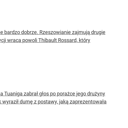
e bardzo dobrze. Rzeszowianie zajmują drugie
ycji wraca powoli Thibault Rossard, który
a Tuaniga zabrał głos po porażce jego drużyny
ak wyraził dumę z postawy, jaką zaprezentowała