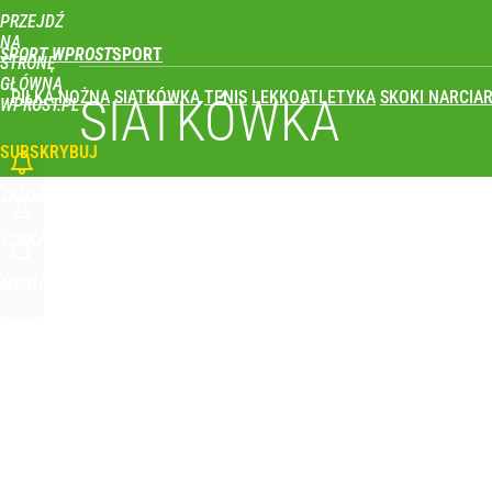
PRZEJDŹ
Udostępnij
0
Skomentuj
NA
SPORT WPROST
STRONĘ
GŁÓWNĄ
PIŁKA NOŻNA
SIATKÓWKA
TENIS
LEKKOATLETYKA
SKOKI NARCIAR
SIATKÓWKA
WPROST.PL
SUBSKRYBUJ
ZALOGUJ
SZUKAJ
MENU