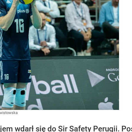
awistowska
em wdarł się do Sir Safety Perugii. P