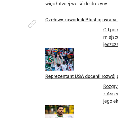
więc łatwiej wejść do drużyny.
Czołowy zawodnik PlusLigi wraca d
Od poc
miejsce
jeszcze
Reprezentant USA docenił rozwój p
Rozgry
z Asse
jego ek