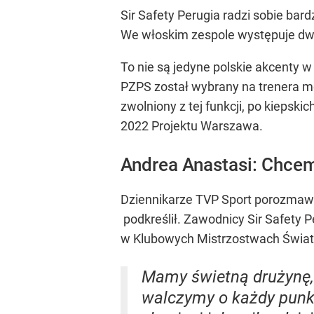
Sir Safety Perugia radzi sobie ba
We włoskim zespole występuje dwóc
To nie są jedyne polskie akcenty w
PZPS został wybrany na trenera męs
zwolniony z tej funkcji, po kieps
2022 Projektu Warszawa.
Andrea Anastasi: Chce
Dziennikarze TVP Sport porozmawi
podkreślił. Zawodnicy Sir Safety 
w Klubowych Mistrzostwach Świat
Mamy świetną drużynę,
walczymy o każdy punkt