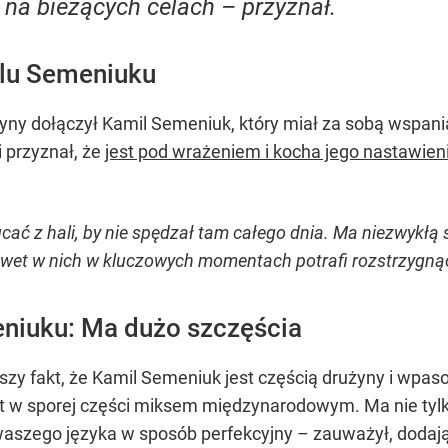
j na bieżących celach – przyznał.
ilu Semeniuku
ny dołączył Kamil Semeniuk, który miał za sobą wspani
 przyznał, że
jest pod wrażeniem i kocha jego nastawieni
ć z hali, by nie spędzał tam całego dnia. Ma niezwykłą s
 nawet w nich w kluczowych momentach potrafi rozstrzygnąć
eniuku: Ma dużo szczęścia
zy fakt, że Kamil Semeniuk jest częścią drużyny i wpaso
st w sporej części miksem międzynarodowym. Ma nie tylko
waszego języka w sposób perfekcyjny – zauważył, dodają