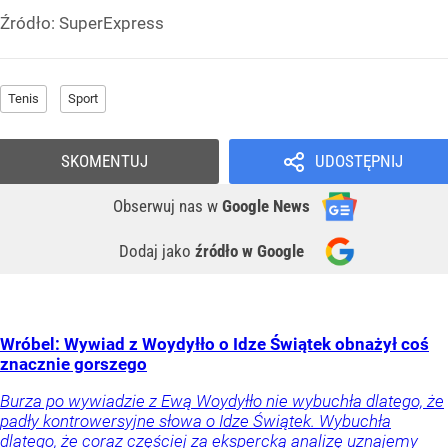
Źródło:
SuperExpress
Tenis
Sport
SKOMENTUJ
UDOSTĘPNIJ
Obserwuj nas
w
Google News
Dodaj jako
źródło w Google
Wróbel: Wywiad z Woydyłło o Idze Świątek obnażył coś
znacznie gorszego
Burza po wywiadzie z Ewą Woydyłło nie wybuchła dlatego, że
padły kontrowersyjne słowa o Idze Świątek. Wybuchła
dlatego, że coraz częściej za ekspercką analizę uznajemy