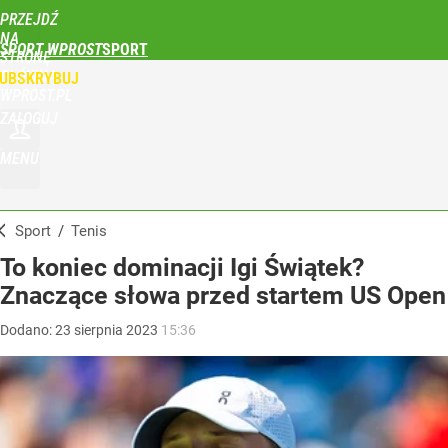
PRZEJDŹ
NA
SPORT WPROST
STRONĘ
GŁÓWNĄ
UBSKRYBUJ
WPROST.PL
ZALOGUJ
MENU
Sport
/
Tenis
To koniec dominacji Igi Świątek?
Znaczące słowa przed startem US Open
Dodano:
23
sierpnia
2023
15:36