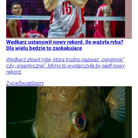
Wędkarz ustanowił nowy rekord. Ile ważyła ryba?
Dla wielu będzie to zaskakujące
Wędkarz złowił rybę, którą trudno nazwać „ogromną”
czy „gigantyczną”. Mimo to wystarczyła by padł nowy
rekord.
Życie
Świat
Sport