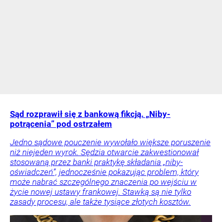
Sąd rozprawił się z bankową fikcją. „Niby-
potrącenia” pod ostrzałem
Jedno sądowe pouczenie wywołało większe poruszenie
niż niejeden wyrok. Sędzia otwarcie zakwestionował
stosowaną przez banki praktykę składania „niby-
oświadczeń”, jednocześnie pokazując problem, który
może nabrać szczególnego znaczenia po wejściu w
życie nowej ustawy frankowej. Stawką są nie tylko
zasady procesu, ale także tysiące złotych kosztów.