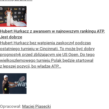
Hubert Hurkacz z awansem w najnowszym rankingu ATP.
Jest dobrze
Hubert Hurkacz bez wątpienia zaskoczył podczas
ostatniego turnieju w Cincinnati. To może być dobry
prognostyk przed zbliżającym się US Open. Do tego
wielkoszlemowego turnieju Polak będzie startował
z lepszej pozycji, bo władze ATP...
Opracował:
Maciej Piasecki