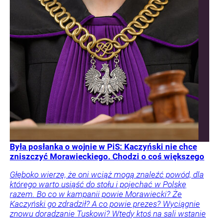
Była posłanka o wojnie w PiS: Kaczyński nie chce
zniszczyć Morawieckiego. Chodzi o coś większego
Głęboko wierzę, że oni wciąż mogą znaleźć powód, dla
którego warto usiąść do stołu i pojechać w Polskę
razem. Bo co w kampanii powie Morawiecki? Że
Kaczyński go zdradził? A co powie prezes? Wyciągnie
znowu doradzanie Tuskowi? Wtedy ktoś na sali wstanie