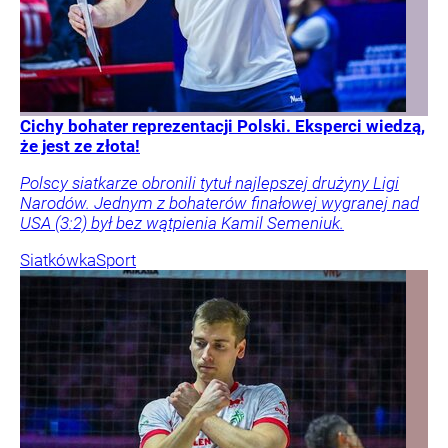
Cichy bohater reprezentacji Polski. Eksperci wiedzą,
że jest ze złota!
Polscy siatkarze obronili tytuł najlepszej drużyny Ligi
Narodów. Jednym z bohaterów finałowej wygranej nad
USA (3:2) był bez wątpienia Kamil Semeniuk.
Siatkówka
Sport