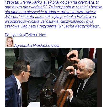
i zapyta: „Panie Jarku, a jak brał go pan na premiera, to
pan o tym nie wiedział?”. Ta kampania w rozbiciu będzie
dla nich obu niezwykle trudna – mówi w rozmowie z
„Wprost” Elżbieta Jakubiak, była posłanka PiS, dawna
współpracowniczka Jarosława Kaczyńskiego i była
szefowa Gabinetu Prezydenta RP Lecha Kaczyńskiego.
Polityka
Kraj
Tylko u Nas
Agnieszka
Niesłuchowska