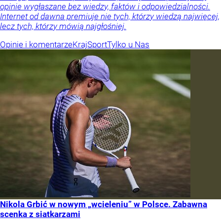
opinie wygłaszane bez wiedzy, faktów i odpowiedzialności.
Internet od dawna premiuje nie tych, którzy wiedzą najwięcej,
lecz tych, którzy mówią najgłośniej.
Opinie i komentarze
Kraj
Sport
Tylko u Nas
Nikola Grbić w nowym „wcieleniu” w Polsce. Zabawna
scenka z siatkarzami