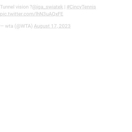
Tunnel vision ?
@iga_swiatek
|
#CincyTennis
pic.twitter.com/lhN3uAQxFE
— wta (@WTA)
August 17, 2023