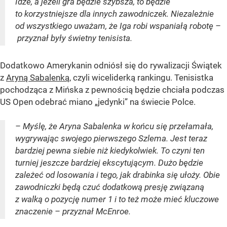
Idze, a jeżeli gra będzie szybsza, to będzie
to korzystniejsze dla innych zawodniczek. Niezależnie
od wszystkiego uważam, że Iga robi wspaniałą robotę –
przyznał były świetny tenisista.
Dodatkowo Amerykanin odniósł się do rywalizacji Świątek
z
Aryną Sabalenką
, czyli wiceliderką rankingu. Tenisistka
pochodząca z Mińska z pewnością będzie chciała podczas
US Open odebrać miano „jedynki” na świecie Polce.
– Myślę, że Aryna Sabalenka w końcu się przełamała,
wygrywając swojego pierwszego Szlema. Jest teraz
bardziej pewna siebie niż kiedykolwiek. To czyni ten
turniej jeszcze bardziej ekscytującym. Dużo będzie
zależeć od losowania i tego, jak drabinka się ułoży. Obie
zawodniczki będą czuć dodatkową presję związaną
z walką o pozycję numer 1 i to też może mieć kluczowe
znaczenie – przyznał McEnroe.