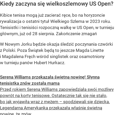
Kiedy zaczyna się wielkoszlemowy US Open?
Kibice tenisa mogą już zacierać ręce, bo na horyzoncie
rywalizacja o ostatni tytuł Wielkiego Szlema w 2023 roku.
Tenisistki i tenisiści rozpoczną walkę w US Open, w turnieju
głównym, już od 28 sierpnia. Zakończenie zmagań
W Nowym Jorku będzie okazja śledzić poczynania czwórki
z Polski. Poza Świątek będą to jeszcze Magda Linette
i Magdalena Fręch wśród singlistek oraz osamotniony
w turnieju panów Hubert Hurkacz.
Serena Williams przekazała świetną nowinę! Słynna
tenisistka znów została mamą
Przed rokiem Serena Williams zapowiedziała swój możliwy
powrót na korty tenisowe. Ostatecznie tak się nie stało,
bo jak wyjawiła wraz z mężem – spodziewali się dziecka.
Legendarna Amerykanka przekazała właśnie świetną
nowinę, że znów...