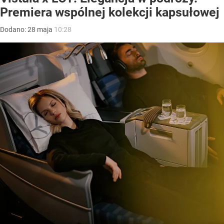
Premiera wspólnej kolekcji kapsułowej
Dodano:
28
maja
10:28