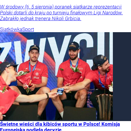
W środowy (tj. 5 sierpnia) poranek siatkarze reprezentacji
Polski dotarli do kraju po turnieju finałowym Ligi Narodów.
Zabrakło jednak trenera Nikoli Grbicia.
Siatkówka
Sport
Świetne wieści dla kibiców sportu w Polsce! Komisja
Europejska podjęła decyzję