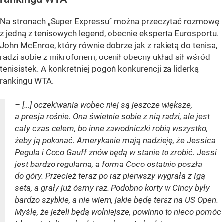
Na stronach „Super Expressu” można przeczytać rozmowę
z jedną z tenisowych legend, obecnie eksperta Eurosportu.
John McEnroe, który równie dobrze jak z rakietą do tenisa,
radzi sobie z mikrofonem, ocenił obecny układ sił wśród
tenisistek. A konkretniej pogoń konkurencji za liderką
rankingu WTA.
– […] oczekiwania wobec niej są jeszcze większe,
a presja rośnie. Ona świetnie sobie z nią radzi, ale jest
cały czas celem, bo inne zawodniczki robią wszystko,
żeby ją pokonać. Amerykanie mają nadzieję, że Jessica
Pegula i Coco Gauff znów będą w stanie to zrobić. Jessi
jest bardzo regularna, a forma Coco ostatnio poszła
do góry. Przecież teraz po raz pierwszy wygrała z Igą
seta, a grały już ósmy raz. Podobno korty w Cincy były
bardzo szybkie, a nie wiem, jakie będę teraz na US Open.
Myślę, że jeżeli będą wolniejsze, powinno to nieco pomóc