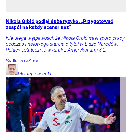
Nikola Grbić podjął duże ryzyko. „Przygotować
zespół na każdy scenariusz”
Nie ulega wątpliwości, że Nikola Grbić miał sporo pracy
podczas finałowego starcia o tytuł w Lidze Narodów.
Polacy ostatecznie wygrali z Amerykanami 3:2.
Siatkówka
Sport
Maciej
Piasecki