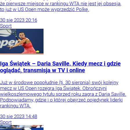
że pierwsze miejsce w rankingu WTA nie jest jej obsesją,
to już w US Open może wyprzedzić Polkę.
30
sie
2023
20:16
Sport
Iga Świątek – Daria Saville. Kiedy mecz i gdzie
oglądać, transmisja w TV i online
Już w środowe popołudnie (tj. 30 sierpnia) swój kolejny
mecz w US Open rozegra Iga Świątek. Obrończyni
wielkoszlemowego tytułu sprzed roku zagra z Darią Saville.
Podpowiadamy, gdzie i o której obejrzeć pojedynek liderki
rankingu WTA.
30
sie
2023
14:48
Sport