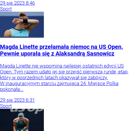
29
sie
2023
8:46
Sport
Magda Linette przełamała niemoc na US Open.
Pewnie uporała się z Alaksandrą Sasnowicz
Magda Linette nie wspomina najlepiej ostatnich edycji US
Open. Tym razem udało jej się przejść pierwszą rundę, etap,
który w poprzednich latach okazywał się zabójczy.
W inauguracyjnym starciu zajmująca 24. Miejsce Polka
pokonała...
29
sie
2023
6:31
Sport