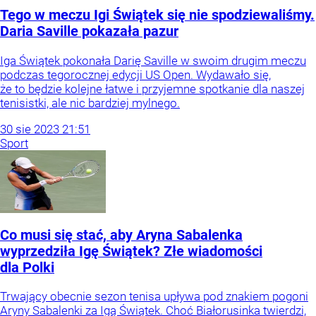
Tego w meczu Igi Świątek się nie spodziewaliśmy.
Daria Saville pokazała pazur
Iga Świątek pokonała Darię Saville w swoim drugim meczu
podczas tegorocznej edycji US Open. Wydawało się,
że to będzie kolejne łatwe i przyjemne spotkanie dla naszej
tenisistki, ale nic bardziej mylnego.
30
sie
2023
21:51
Sport
Co musi się stać, aby Aryna Sabalenka
wyprzedziła Igę Świątek? Złe wiadomości
dla Polki
Trwający obecnie sezon tenisa upływa pod znakiem pogoni
Aryny Sabalenki za Igą Świątek. Choć Białorusinka twierdzi,