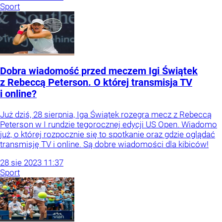
Sport
Dobra wiadomość przed meczem Igi Świątek
z Rebeccą Peterson. O której transmisja TV
i online?
Już dziś, 28 sierpnia, Iga Świątek rozegra mecz z Rebeccą
Peterson w I rundzie tegorocznej edycji US Open. Wiadomo
już, o której rozpocznie się to spotkanie oraz gdzie oglądać
transmisję TV i online. Są dobre wiadomości dla kibiców!
28
sie
2023
11:37
Sport