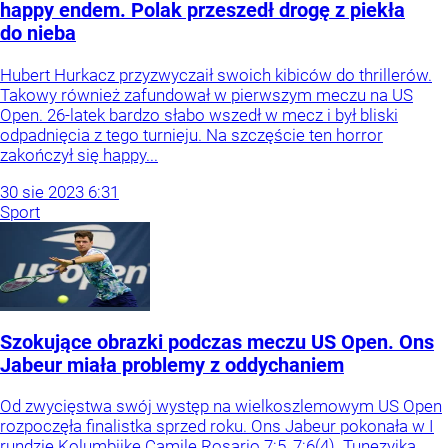
happy endem. Polak przeszedł drogę z piekła
do nieba
Hubert Hurkacz przyzwyczaił swoich kibiców do thrillerów.
Takowy również zafundował w pierwszym meczu na US
Open. 26-latek bardzo słabo wszedł w mecz i był bliski
odpadnięcia z tego turnieju. Na szczęście ten horror
zakończył się happy...
30
sie
2023
6:31
Sport
Szokujące obrazki podczas meczu US Open. Ons
Jabeur miała problemy z oddychaniem
Od zwycięstwa swój występ na wielkoszlemowym US Open
rozpoczęła finalistka sprzed roku. Ons Jabeur pokonała w I
rundzie Kolumbijkę Camilę Rosario 7:5, 7:6(4). Tunezyjka