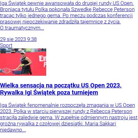
Iga Świątek pewnie awansowała do drugiej rundy US Open.
Broniąca tytułu Polka pokonała Szwedkę Rebeccę Peterson
tracąc tylko jednego gema. Po meczu podczas konferencji
prasowej nieoczekiwanie zdradziła tajemnicę z życia.
O traumatycznym...
29
sie
2023
9:38
Sport
Wielka sensacja na początku US Open 2023.
Rywalka Igi Świątek poza turniejem
Iga Świątek fenomenalnie rozpoczęła zmagania w US Open
2023. Polka w starciu pierwszej rundy z Rebeccą Peterson
straciła zaledwie gema. W zupełnie odmiennym nastroju jest
groźna rywalka z czołowej dziesiątki. Maria Sakkari
niedawno...