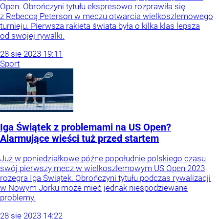
Open. Obrończyni tytułu ekspresowo rozprawiła się
z Rebeccą Peterson w meczu otwarcia wielkoszlemowego
turnieju. Pierwsza rakieta świata była o kilka klas lepsza
od swojej rywalki.
28
sie
2023
19:11
Sport
Iga Świątek z problemami na US Open?
Alarmujące wieści tuż przed startem
Już w poniedziałkowe późne popołudnie polskiego czasu
swój pierwszy mecz w wielkoszlemowym US Open 2023
rozegra Iga Świątek. Obrończyni tytułu podczas rywalizacji
w Nowym Jorku może mieć jednak niespodziewane
problemy.
28
sie
2023
14:22