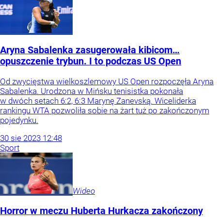
Aryna Sabalenka zasugerowała kibicom…
opuszczenie trybun. I to podczas US Open
Od zwycięstwa wielkoszlemowy US Open rozpoczęła Aryna
Sabalenka. Urodzona w Mińsku tenisistka pokonała
w dwóch setach 6:2, 6:3 Marynę Zanevską. Wiceliderka
rankingu WTA pozwoliła sobie na żart tuż po zakończonym
pojedynku.
30
sie
2023
12:48
Sport
Wideo
Horror w meczu Huberta Hurkacza zakończony