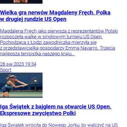
Wielka gra nerwów Magdaleny Fręch. Polka
w drugiej rundzie US Open
Magdalena Fręch jako pierwsza z reprezentantów Polski
rozpoczęła walkę w singlowym turnieju US Open.
Pochodząca z Łodzi zawodniczka mierzyła się
z przedstawicielką gospodarzy Emmą Navarro. Trzecia
najlepsza tenisistka naszego kraju...
28
sie
2023
19:34
Sport
Iga Świątek z bajglem na otwarcie US Open.
Ekspresowe zwycięstwo Polki
Iga Świątek wróciła do Nowego Jorku, by walczyć na US