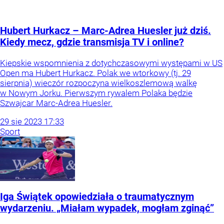
Hubert Hurkacz – Marc-Adrea Huesler już dziś.
Kiedy mecz, gdzie transmisja TV i online?
Kiepskie wspomnienia z dotychczasowymi występami w US
Open ma Hubert Hurkacz. Polak we wtorkowy (tj. 29
sierpnia) wieczór rozpoczyna wielkoszlemową walkę
w Nowym Jorku. Pierwszym rywalem Polaka będzie
Szwajcar Marc-Adrea Huesler.
29
sie
2023
17:33
Sport
Iga Świątek opowiedziała o traumatycznym
wydarzeniu. „Miałam wypadek, mogłam zginąć”