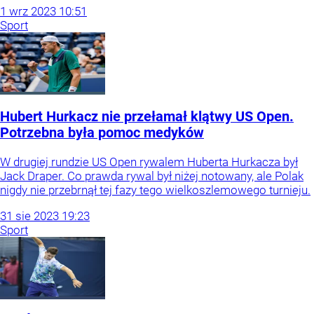
1
wrz
2023
10:51
Sport
Hubert Hurkacz nie przełamał klątwy US Open.
Potrzebna była pomoc medyków
W drugiej rundzie US Open rywalem Huberta Hurkacza był
Jack Draper. Co prawda rywal był niżej notowany, ale Polak
nigdy nie przebrnął tej fazy tego wielkoszlemowego turnieju.
31
sie
2023
19:23
Sport