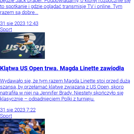
będzie Jack Draper. Podpowiadamy, o której rozpocznie się
to spotkanie i gdzie oglądać transmisję TV i online. Tym
razem są dobre...
31
sie
2023
12:43
Sport
Klątwa US Open trwa. Magda Linette zawiodła
Wydawało się, że tym razem Magda Linette stoi przed dużą
szansą, by przełamać klątwę związaną z US Open, skoro
natrafiła w niej na Jennifer Brady. Niestety skończyło się
klasycznie – odpadnięciem Polki z turnieju.
31
sie
2023
7:22
Sport