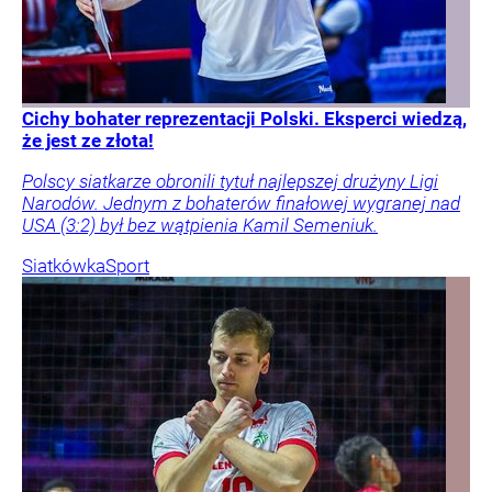
Cichy bohater reprezentacji Polski. Eksperci wiedzą,
że jest ze złota!
Polscy siatkarze obronili tytuł najlepszej drużyny Ligi
Narodów. Jednym z bohaterów finałowej wygranej nad
USA (3:2) był bez wątpienia Kamil Semeniuk.
Siatkówka
Sport