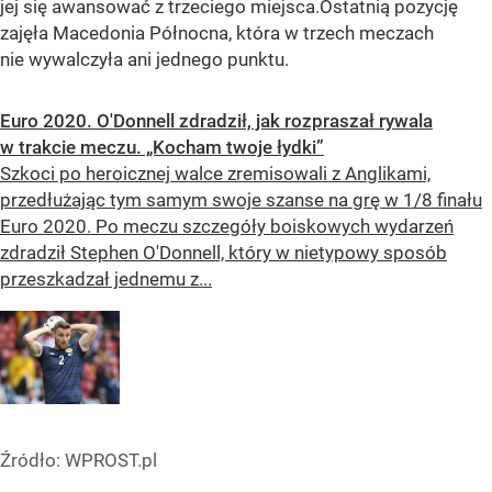
jej się awansować z trzeciego miejsca.Ostatnią pozycję
zajęła Macedonia Północna, która w trzech meczach
nie wywalczyła ani jednego punktu.
Euro 2020. O'Donnell zdradził, jak rozpraszał rywala
w trakcie meczu. „Kocham twoje łydki”
Szkoci po heroicznej walce zremisowali z Anglikami,
przedłużając tym samym swoje szanse na grę w 1/8 finału
Euro 2020. Po meczu szczegóły boiskowych wydarzeń
zdradził Stephen O'Donnell, który w nietypowy sposób
przeszkadzał jednemu z...
Źródło:
WPROST.pl