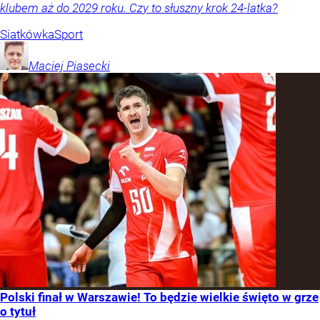
klubem aż do 2029 roku. Czy to słuszny krok 24-latka?
Siatkówka
Sport
Maciej
Piasecki
Polski finał w Warszawie! To będzie wielkie święto w grze
o tytuł