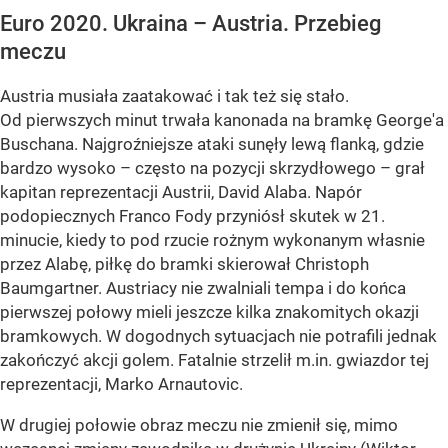
Euro 2020. Ukraina – Austria. Przebieg
meczu
Austria musiała zaatakować i tak też się stało.
Od pierwszych minut trwała kanonada na bramkę George'a
Buschana. Najgroźniejsze ataki sunęły lewą flanką, gdzie
bardzo wysoko – często na pozycji skrzydłowego – grał
kapitan reprezentacji Austrii, David Alaba. Napór
podopiecznych Franco Fody przyniósł skutek w 21.
minucie, kiedy to pod rzucie rożnym wykonanym własnie
przez Alabę, piłkę do bramki skierował Christoph
Baumgartner. Austriacy nie zwalniali tempa i do końca
pierwszej połowy mieli jeszcze kilka znakomitych okazji
bramkowych. W dogodnych sytuacjach nie potrafili jednak
zakończyć akcji golem. Fatalnie strzelił m.in. gwiazdor tej
reprezentacji, Marko Arnautovic.
W drugiej połowie obraz meczu nie zmienił się, mimo