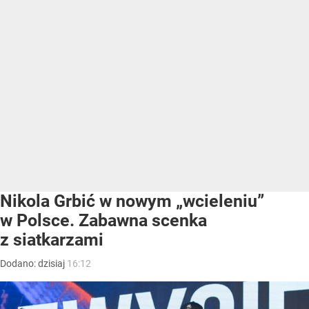
Nikola Grbić w nowym „wcieleniu”
w Polsce. Zabawna scenka
z siatkarzami
Dodano:
dzisiaj
16:12