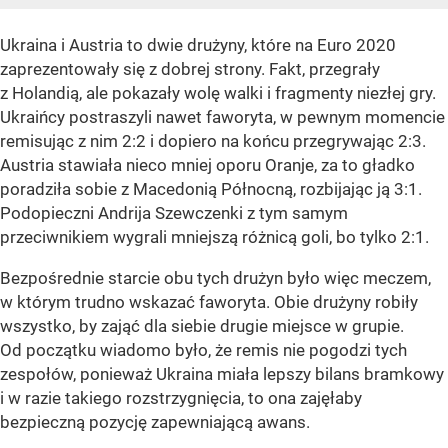
Ukraina i Austria to dwie drużyny, które na Euro 2020
zaprezentowały się z dobrej strony. Fakt, przegrały
z Holandią, ale pokazały wolę walki i fragmenty niezłej gry.
Ukraińcy postraszyli nawet faworyta, w pewnym momencie
remisując z nim 2:2 i dopiero na końcu przegrywając 2:3.
Austria stawiała nieco mniej oporu Oranje, za to gładko
poradziła sobie z Macedonią Północną, rozbijając ją 3:1.
Podopieczni Andrija Szewczenki z tym samym
przeciwnikiem wygrali mniejszą różnicą goli, bo tylko 2:1.
Bezpośrednie starcie obu tych drużyn było więc meczem,
w którym trudno wskazać faworyta. Obie drużyny robiły
wszystko, by zająć dla siebie drugie miejsce w grupie.
Od początku wiadomo było, że remis nie pogodzi tych
zespołów, ponieważ Ukraina miała lepszy bilans bramkowy
i w razie takiego rozstrzygnięcia, to ona zajęłaby
bezpieczną pozycję zapewniającą awans.