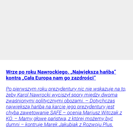
Wrze po roku Nawrockiego. „Największa hańba”
kontra „Cała Europa nam go zazdrości”
Po pierwszym roku prezydentury nic nie wskazuje na to,
żeby Karol Nawrocki wyciszył spory między dwoma
zwaśnionymi politycznymi obozami. – Dotychczas
największą hańbą na karcie jego prezydentury jest
chyba zawetowanie SAFE – ocenia Mariusz Witczak z
KO. – Mamy głowę państwa, z której możemy być
dumni – kontruje Marek Jakubiak z Rozwoju Plus.