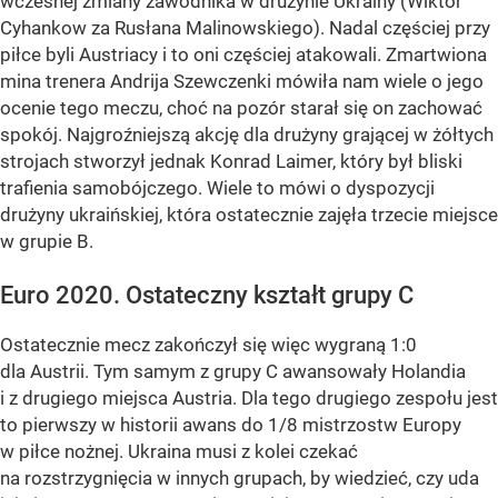
wczesnej zmiany zawodnika w drużynie Ukrainy (Wiktor
Cyhankow za Rusłana Malinowskiego). Nadal częściej przy
piłce byli Austriacy i to oni częściej atakowali. Zmartwiona
mina trenera Andrija Szewczenki mówiła nam wiele o jego
ocenie tego meczu, choć na pozór starał się on zachować
spokój. Najgroźniejszą akcję dla drużyny grającej w żółtych
strojach stworzył jednak Konrad Laimer, który był bliski
trafienia samobójczego. Wiele to mówi o dyspozycji
drużyny ukraińskiej, która ostatecznie zajęła trzecie miejsce
w grupie B.
Euro 2020. Ostateczny kształt grupy C
Ostatecznie mecz zakończył się więc wygraną 1:0
dla Austrii. Tym samym z grupy C awansowały Holandia
i z drugiego miejsca Austria. Dla tego drugiego zespołu jest
to pierwszy w historii awans do 1/8 mistrzostw Europy
w piłce nożnej. Ukraina musi z kolei czekać
na rozstrzygnięcia w innych grupach, by wiedzieć, czy uda