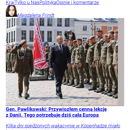
Kraj
Tylko u Nas
Polityka
Opinie i komentarze
Magdalena
Frindt
Gen. Pawlikowski: Przywiozłem cenną lekcję
z Danii. Tego potrzebuje dziś cała Europa
Kilka dni spędzonych wakacyjnie w Kopenhadze miało