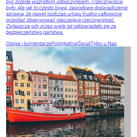
być przede wszystkim odpoczynkiem. I rzeczywiście
było. Ale jak to często bywa, zawodowe doświadczenie
sprawia, że nawet podczas urlopu trudno całkowicie
przestać obserwować otaczającą rzeczywistość.
Zwłaszcza gdy przez wiele lat odpowiadało się za
bezpieczeństwo państwa.
Opinie i komentarze
Polityka
Kraj
Świat
Tylko u Nas