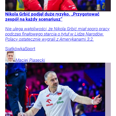
Nikola Grbić podjął duże ryzyko. „Przygotować
zespół na każdy scenariusz”
Nie ulega wątpliwości, że Nikola Grbić miał sporo pracy
podczas finałowego starcia o tytuł w Lidze Narodów.
Polacy ostatecznie wygrali z Amerykanami 3:2.
Siatkówka
Sport
Maciej
Piasecki