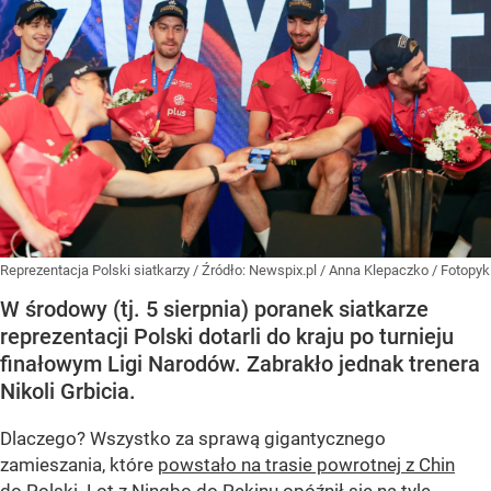
Reprezentacja Polski siatkarzy
/ Źródło:
Newspix.pl
/
Anna Klepaczko / Fotopyk
W środowy (tj. 5 sierpnia) poranek siatkarze
reprezentacji Polski dotarli do kraju po turnieju
finałowym Ligi Narodów. Zabrakło jednak trenera
Nikoli Grbicia.
Dlaczego? Wszystko za sprawą gigantycznego
zamieszania, które
powstało na trasie powrotnej z Chin
do Polski
. Lot z Ningbo do Pekinu opóźnił się na tyle,