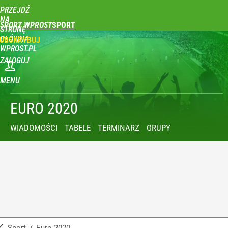
PRZEJDŹ
NA
SPORT WPROST
STRONĘ
GŁÓWNĄ
UBSKRYBUJ
WPROST.PL
ZALOGUJ
MENU
EURO 2020
WIADOMOŚCI
TABELE
TERMINARZ
GRUPY