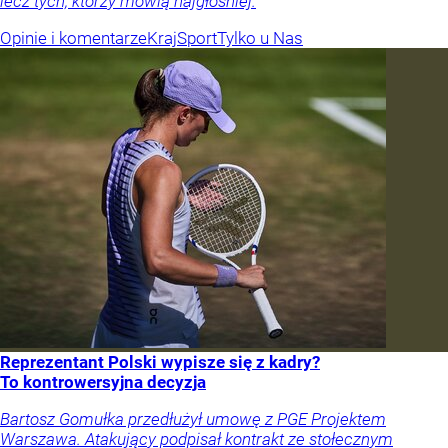
lecz tych, którzy mówią najgłośniej.
Opinie i komentarze
Kraj
Sport
Tylko u Nas
Reprezentant Polski wypisze się z kadry?
To kontrowersyjna decyzja
Bartosz Gomułka przedłużył umowę z PGE Projektem
Warszawa. Atakujący podpisał kontrakt ze stołecznym