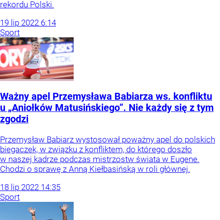
rekordu Polski.
19
lip
2022
6:14
Sport
Ważny apel Przemysława Babiarza ws. konfliktu
u „Aniołków Matusińskiego”. Nie każdy się z tym
zgodzi
Przemysław Babiarz wystosował poważny apel do polskich
biegaczek, w związku z konfliktem, do którego doszło
w naszej kadrze podczas mistrzostw świata w Eugene.
Chodzi o sprawę z Anną Kiełbasińską w roli głównej.
18
lip
2022
14:35
Sport