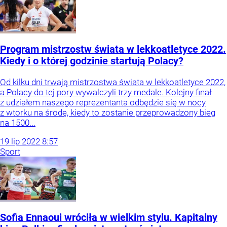
Program mistrzostw świata w lekkoatletyce 2022.
Kiedy i o której godzinie startują Polacy?
Od kilku dni trwają mistrzostwa świata w lekkoatletyce 2022,
a Polacy do tej pory wywalczyli trzy medale. Kolejny finał
z udziałem naszego reprezentanta odbędzie się w nocy
z wtorku na środę, kiedy to zostanie przeprowadzony bieg
na 1500...
19
lip
2022
8:57
Sport
Sofia Ennaoui wróciła w wielkim stylu. Kapitalny