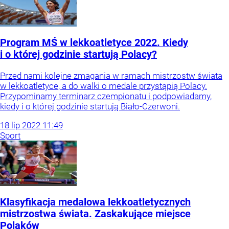
Program MŚ w lekkoatletyce 2022. Kiedy
i o której godzinie startują Polacy?
Przed nami kolejne zmagania w ramach mistrzostw świata
w lekkoatletyce, a do walki o medale przystąpią Polacy.
Przypominamy terminarz czempionatu i podpowiadamy,
kiedy i o której godzinie startują Biało-Czerwoni.
18
lip
2022
11:49
Sport
Klasyfikacja medalowa lekkoatletycznych
mistrzostwa świata. Zaskakujące miejsce
Polaków