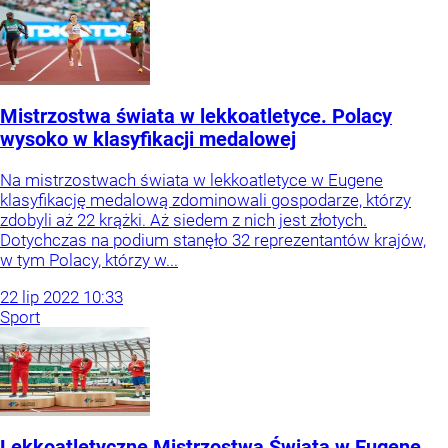
Mistrzostwa świata w lekkoatletyce. Polacy
wysoko w klasyfikacji medalowej
Na mistrzostwach świata w lekkoatletyce w Eugene
klasyfikację medalową zdominowali gospodarze, którzy
zdobyli aż 22 krążki. Aż siedem z nich jest złotych.
Dotychczas na podium stanęło 32 reprezentantów krajów,
w tym Polacy, którzy w...
22
lip
2022
10:33
Sport
Lekkoatletyczne Mistrzostwa Świata w Eugene.