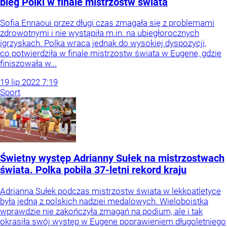
bieg Polki w finale mistrzostw świata
Sofia Ennaoui przez długi czas zmagała się z problemami
zdrowotnymi i nie wystąpiła m.in. na ubiegłorocznych
igrzyskach. Polka wraca jednak do wysokiej dyspozycji,
co potwierdziła w finale mistrzostw świata w Eugene, gdzie
finiszowała w...
19
lip
2022
7:19
Sport
Świetny występ Adrianny Sułek na mistrzostwach
świata. Polka pobiła 37-letni rekord kraju
Adrianna Sułek podczas mistrzostw świata w lekkoatletyce
była jedną z polskich nadziei medalowych. Wieloboistka
wprawdzie nie zakończyła zmagań na podium, ale i tak
okrasiła swój występ w Eugene poprawieniem długoletniego