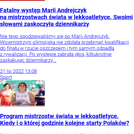
Fatalny występ Marii Andrejczyk
na mistrzostwach świata w lekkoatletyce. Swoimi
słowami zaskoczyła dziennikarzy
Nie tego spodziewaliśmy się po Marii Andrejczyk.
Wicemistrzyni olimpijska nie zdołała przebrnąć kwalifikacji
do finału w rzucie oszczepem i tym samym odpadła
z rywalizacji. Po występie zabrała głos, kilkukrotnie
zaskakując dziennikarzy...
21
lip
2022
13:08
Sport
Program mistrzostw świata w lekkoatletyce.
Kiedy i o której godzinie kolejne starty Polaków?