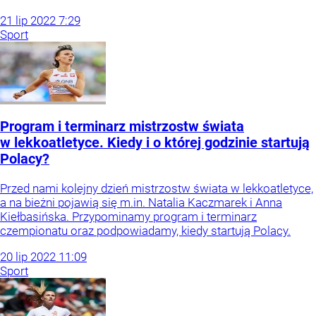
21
lip
2022
7:29
Sport
Program i terminarz mistrzostw świata
w lekkoatletyce. Kiedy i o której godzinie startują
Polacy?
Przed nami kolejny dzień mistrzostw świata w lekkoatletyce,
a na bieżni pojawią się m.in. Natalia Kaczmarek i Anna
Kiełbasińska. Przypominamy program i terminarz
czempionatu oraz podpowiadamy, kiedy startują Polacy.
20
lip
2022
11:09
Sport