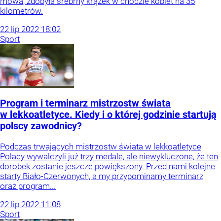
mowa, zdobyła srebrny krążek w chodzie kobiet na 35
kilometrów.
22
lip
2022
18:02
Sport
Program i terminarz mistrzostw świata
w lekkoatletyce. Kiedy i o której godzinie startują
polscy zawodnicy?
Podczas trwających mistrzostw świata w lekkoatletyce
Polacy wywalczyli już trzy medale, ale niewykluczone, że ten
dorobek zostanie jeszcze powiększony. Przed nami kolejne
starty Biało-Czerwonych, a my przypominamy terminarz
oraz program...
22
lip
2022
11:08
Sport