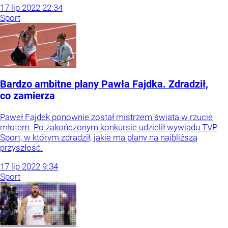
17
lip
2022
22:34
Sport
Bardzo ambitne plany Pawła Fajdka. Zdradził,
co zamierza
Paweł Fajdek ponownie został mistrzem świata w rzucie
młotem. Po zakończonym konkursie udzielił wywiadu TVP
Sport, w którym zdradził, jakie ma plany na najbliższą
przyszłość.
17
lip
2022
9:34
Sport