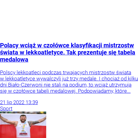
Polacy wciąż w czołówce klasyfikacji mistrzostw
świata w lekkoatletyce. Tak prezentuje się tabela
medalowa
Polscy lekkoatleci podczas trwających mistrzostw świata
w lekkoatletyce wywalczyli już trzy medale. I chociaż od kilku
dni Biało-Czerwoni nie stali na podium, to wciąż utrzymują
się w czołówce tabeli medalowej. Podpowiadamy, które...
21
lip
2022
13:39
Sport